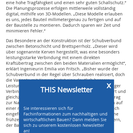
eine hohe Tragfähigkeit und einen sehr guten Schallschutz.“
Die Planungsprozesse erfolgen mittlerweile vollständig
digital, mithilfe von 3D-Modellen. „Diese Modelle erlauben
es uns, jedes Bauteil millimetergenau zu fertigen und auf
der Baustelle zu montieren. Dadurch sparen wir Zeit und
minimieren Fehler.“
Das Besondere an der Konstruktion ist der Schubverbund
zwischen Betonschicht und Brettsperrholz. „Dieser wird
über sogenannte Kerven hergestellt, was eine besonders
leistungsstarke Verbindung mit einem direkten
Kraftübertrag zwischen den beiden Materialien ermöglicht“,
erklärt Ingenieurin Emilia von Fritsch. „Bisher wurde der
Schubverbund in der Regel über Schrauben realisiert, doch
die Variante mit Kerven bietet eine deutlich bessere
x
Leistungsfähigkeit. Diese Lösung benötigt zudem weniger
THIS Newsletter
Verbindungsmittel, was den Materialaufwand reduziert und
gleichzeitig die Ressourcen schont – ein wichtiger Beitrag
zur Nachhaltigkeit der Immobilie.“ Da die Konstruktion auf
Sie interessieren sich für
einer neu erschienenen, aber noch nicht bauaufsichtlich
Fachinformationen zum nachhaltigen und
eingeführten technischen Spezifikation basiert, war eine
wirtschaftlichen Bauen? Dann melden Sie
frühzeitige Abstimmung zwischen den Tragwerksplanern,
sich zu unserem kostenlosen Newsletter
der Bauaufsicht und dem Prüfingenieur notwendig.
an!