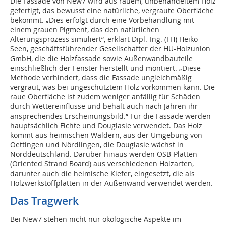
Die Fassade von New7 wird aus rauem, unbehandeltem Holz
gefertigt, das bewusst eine natürliche, vergraute Oberfläche
bekommt. „Dies erfolgt durch eine Vorbehandlung mit
einem grauen Pigment, das den natürlichen
Alterungsprozess simuliert“, erklärt Dipl.-Ing. (FH) Heiko
Seen, geschäftsführender Gesellschafter der HU-Holzunion
GmbH, die die Holzfassade sowie Außenwandbauteile
einschließlich der Fenster herstellt und montiert. „Diese
Methode verhindert, dass die Fassade ungleichmäßig
vergraut, was bei ungeschütztem Holz vorkommen kann. Die
raue Oberfläche ist zudem weniger anfällig für Schäden
durch Wettereinflüsse und behält auch nach Jahren ihr
ansprechendes Erscheinungsbild.“ Für die Fassade werden
hauptsächlich Fichte und Douglasie verwendet. Das Holz
kommt aus heimischen Wäldern, aus der Umgebung von
Oettingen und Nördlingen, die Douglasie wächst in
Norddeutschland. Darüber hinaus werden OSB-Platten
(Oriented Strand Board) aus verschiedenen Holzarten,
darunter auch die heimische Kiefer, eingesetzt, die als
Holzwerkstoffplatten in der Außenwand verwendet werden.
Das Tragwerk
Bei New7 stehen nicht nur ökologische Aspekte im