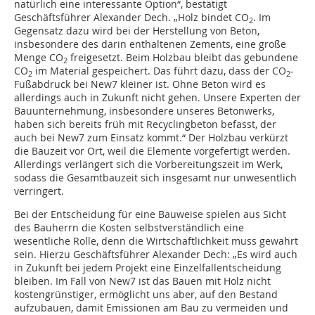
natürlich eine interessante Option“, bestätigt
Geschäftsführer Alexander Dech. „Holz bindet CO
. Im
2
Gegensatz dazu wird bei der Herstellung von Beton,
insbesondere des darin enthaltenen Zements, eine große
Menge CO
freigesetzt. Beim Holzbau bleibt das gebundene
2
CO
im Material gespeichert. Das führt dazu, dass der CO
-
2
2
Fußabdruck bei New7 kleiner ist. Ohne Beton wird es
allerdings auch in Zukunft nicht gehen. Unsere Experten der
Bauunternehmung, insbesondere unseres Betonwerks,
haben sich bereits früh mit Recyclingbeton befasst, der
auch bei New7 zum Einsatz kommt.“ Der Holzbau verkürzt
die Bauzeit vor Ort, weil die Elemente vorgefertigt werden.
Allerdings verlängert sich die Vorbereitungszeit im Werk,
sodass die Gesamtbauzeit sich insgesamt nur unwesentlich
verringert.
Bei der Entscheidung für eine Bauweise spielen aus Sicht
des Bauherrn die Kosten selbstverständlich eine
wesentliche Rolle, denn die Wirtschaftlichkeit muss gewahrt
sein. Hierzu Geschäftsführer Alexander Dech: „Es wird auch
in Zukunft bei jedem Projekt eine Einzelfallentscheidung
bleiben. Im Fall von New7 ist das Bauen mit Holz nicht
kostengrünstiger, ermöglicht uns aber, auf den Bestand
aufzubauen, damit Emissionen am Bau zu vermeiden und