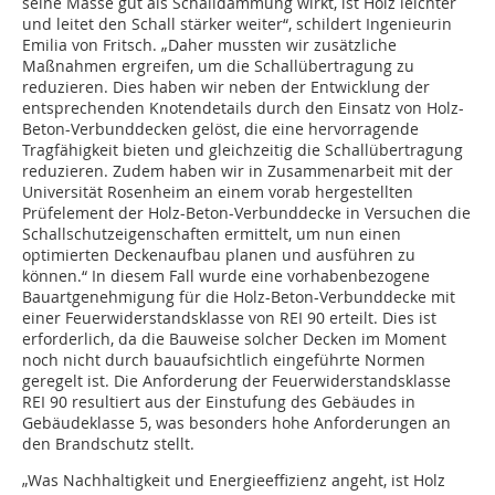
seine Masse gut als Schalldämmung wirkt, ist Holz leichter
und leitet den Schall stärker weiter“, schildert Ingenieurin
Emilia von Fritsch. „Daher mussten wir zusätzliche
Maßnahmen ergreifen, um die Schallübertragung zu
reduzieren. Dies haben wir neben der Entwicklung der
entsprechenden Knotendetails durch den Einsatz von Holz-
Beton-Verbunddecken gelöst, die eine hervorragende
Tragfähigkeit bieten und gleichzeitig die Schallübertragung
reduzieren. Zudem haben wir in Zusammenarbeit mit der
Universität Rosenheim an einem vorab hergestellten
Prüfelement der Holz-Beton-Verbunddecke in Versuchen die
Schallschutzeigenschaften ermittelt, um nun einen
optimierten Deckenaufbau planen und ausführen zu
können.“ In diesem Fall wurde eine vorhabenbezogene
Bauartgenehmigung für die Holz-Beton-Verbunddecke mit
einer Feuerwiderstandsklasse von REI 90 erteilt. Dies ist
erforderlich, da die Bauweise solcher Decken im Moment
noch nicht durch bauaufsichtlich eingeführte Normen
geregelt ist. Die Anforderung der Feuerwiderstandsklasse
REI 90 resultiert aus der Einstufung des Gebäudes in
Gebäudeklasse 5, was besonders hohe Anforderungen an
den Brandschutz stellt.
„Was Nachhaltigkeit und Energieeffizienz angeht, ist Holz