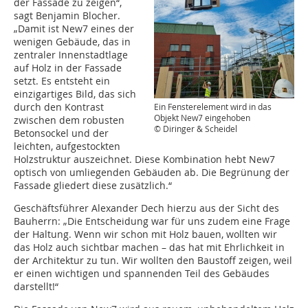
der Fassade zu zeigen“,
sagt Benjamin Blocher.
„Damit ist New7 eines der
wenigen Gebäude, das in
zentraler Innenstadtlage
auf Holz in der Fassade
setzt. Es entsteht ein
einzigartiges Bild, das sich
durch den Kontrast
Ein Fensterelement wird in das
Objekt New7 eingehoben
zwischen dem robusten
© Diringer & Scheidel
Betonsockel und der
leichten, aufgestockten
Holzstruktur auszeichnet. Diese Kombination hebt New7
optisch von umliegenden Gebäuden ab. Die Begrünung der
Fassade gliedert diese zusätzlich.“
Geschäftsführer Alexander Dech hierzu aus der Sicht des
Bauherrn: „Die Entscheidung war für uns zudem eine Frage
der Haltung. Wenn wir schon mit Holz bauen, wollten wir
das Holz auch sichtbar machen – das hat mit Ehrlichkeit in
der Architektur zu tun. Wir wollten den Baustoff zeigen, weil
er einen wichtigen und spannenden Teil des Gebäudes
darstellt!“