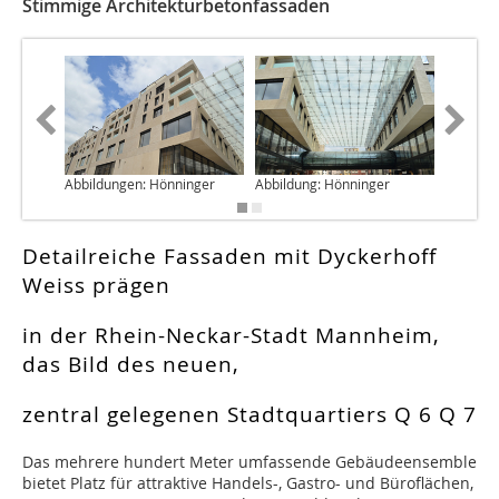
Stimmige Architekturbetonfassaden
Abbildungen: Hönninger
Abbildung: Hönninger
Abbildun
Detailreiche Fassaden mit Dyckerhoff
Weiss prägen
in der Rhein-Neckar-Stadt Mannheim,
das Bild des neuen,
zentral gelegenen Stadtquartiers Q 6 Q 7
Das mehrere hundert Meter umfassende Gebäudeensemble
bietet Platz für attraktive Handels-, Gastro- und Büroflächen,