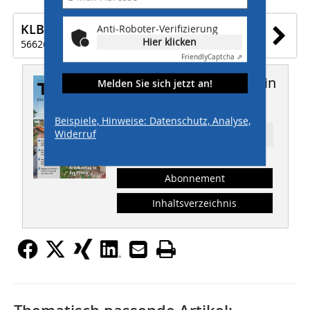
KLB-Klimaleichtblock GmbH
Anti-Roboter-Verifizierung
Hier klicken
56626 Andernach
Friendly
Captcha ⇗
Dieser Artikel erschien in
Melden Sie sich jetzt an!
THIS 8/2024
Beispiele, Hinweise: Datenschutz, Analyse,
Widerruf
Ressort: HOCHBAU
Abonnement
Inhaltsverzeichnis