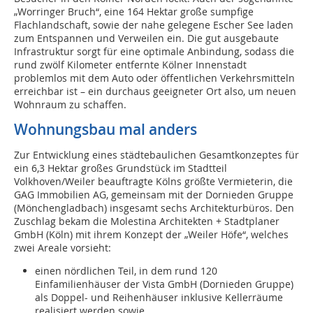
„Worringer Bruch“, eine 164 Hektar große sumpfige
Flachlandschaft, sowie der nahe gelegene Escher See laden
zum Entspannen und Verweilen ein. Die gut ausgebaute
Infrastruktur sorgt für eine optimale Anbindung, sodass die
rund zwölf Kilometer entfernte Kölner Innenstadt
problemlos mit dem Auto oder öffentlichen Verkehrsmitteln
erreichbar ist – ein durchaus geeigneter Ort also, um neuen
Wohnraum zu schaffen.
Wohnungsbau mal anders
Zur Entwicklung eines städtebaulichen Gesamtkonzeptes für
ein 6,3 Hektar großes Grundstück im Stadtteil
Volkhoven/Weiler beauftragte Kölns größte Vermieterin, die
GAG Immobilien AG, gemeinsam mit der Dornieden Gruppe
(Mönchengladbach) insgesamt sechs Architekturbüros. Den
Zuschlag bekam die Molestina Architekten + Stadtplaner
GmbH (Köln) mit ihrem Konzept der „Weiler Höfe“, welches
zwei Areale vorsieht:
einen nördlichen Teil, in dem rund 120
Einfamilienhäuser der Vista GmbH (Dornieden Gruppe)
als Doppel- und Reihenhäuser inklusive Kellerräume
realisiert werden sowie