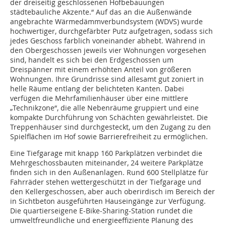
der dreiseitig geschlossenen Hofbebauungen
städtebauliche Akzente.“ Auf das an die Außenwände
angebrachte Wärmedämmverbundsystem (WDVS) wurde
hochwertiger, durchgefärbter Putz aufgetragen, sodass sich
jedes Geschoss farblich voneinander abhebt. Während in
den Obergeschossen jeweils vier Wohnungen vorgesehen
sind, handelt es sich bei den Erdgeschossen um
Dreispänner mit einem erhöhten Anteil von größeren
Wohnungen. Ihre Grundrisse sind allesamt gut zoniert in
helle Räume entlang der belichteten Kanten. Dabei
verfügen die Mehrfamilienhäuser über eine mittlere
„Technikzone“, die alle Nebenräume gruppiert und eine
kompakte Durchführung von Schächten gewährleistet. Die
Treppenhäuser sind durch­gesteckt, um den Zugang zu den
Spielflächen im Hof sowie Barrierefreiheit zu ermöglichen.
Eine Tiefgarage mit knapp 160 Parkplätzen verbindet die
Mehrgeschossbauten miteinander, 24 weitere Parkplätze
finden sich in den Außenanlagen. Rund 600 Stellplätze für
Fahrräder stehen wettergeschützt in der Tiefgarage und
den Keller­geschossen, aber auch oberirdisch im Bereich der
in Sichtbeton ausgeführten Hauseingänge zur Verfügung.
Die quartierseigene E-Bike-Sharing-Station rundet die
umweltfreundliche und energieeffiziente Planung des