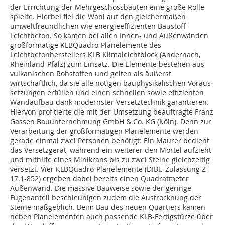
der Errichtung der Mehrgeschossbauten eine große Rolle
spielte. Hierbei fiel die Wahl auf den gleichermaßen
umweltfreundlichen wie energieeffizienten Baustoff
Leichtbeton. So kamen bei allen Innen- und Außenwänden
großformatige KLBQuadro-Planelemente des
Leichtbetonherstellers KLB Klimaleichtblock (Andernach,
Rheinland-Pfalz) zum Einsatz. Die Elemente bestehen aus
vulkanischen Rohstoffen und gelten als äußerst
wirtschaftlich, da sie alle nötigen bauphysikalischen Voraus­
setzungen erfüllen und einen schnellen sowie effizienten
Wandaufbau dank modernster Versetztechnik garantieren.
Hiervon profitierte die mit der Umsetzung beauftragte Franz
Gassen Bauunternehmung GmbH & Co. KG (Köln). Denn zur
Verarbeitung der großformatigen Planelemente werden
gerade einmal zwei Personen benötigt: Ein Maurer bedient
das Versetzgerät, während ein weiterer den Mörtel aufzieht
und mithilfe eines Minikrans bis zu zwei Steine gleichzeitig
versetzt. Vier KLBQuadro-Planelemente (DIBt.-Zulassung Z-
17.1-852) ergeben dabei bereits einen Quadratmeter
Außenwand. Die massive Bauweise sowie der geringe
Fugenanteil beschleunigen zudem die Austrocknung der
Steine maßgeblich. Beim Bau des neuen Quartiers kamen
neben Planelementen auch passende KLB-Fertigstürze über