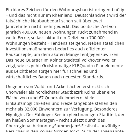
Ein klares Zeichen für den Wohnungsbau ist dringend nötig
– und das nicht nur im Rheinland: Deutschlandweit wird der
tatsächliche Neubaubedarf schon seit über zwei
Jahrzehnten nicht mehr gedeckt. Das politische Ziel von
jährlich 400.000 neuen Wohnungen rückt zunehmend in
weite Ferne, sodass aktuell ein Defizit von 700.000
Wohnungen besteht – Tendenz steigend. Neben staatlichen
Investitionsmaßnahmen bedarf es auch effizienter
Baukonzepte, um dem akuten Mangel entgegenzuwirken.
Das neue Quartier im Kölner Stadtteil Volkhoven/Weiler
zeigt, wie es geht: Großformatige KLBQuadro-Planelemente
aus Leichtbeton sorgen hier für schnelles und
wirtschaftliches Bauen nach neuesten Standards.
Umgeben von Wald- und Ackerflächen erstreckt sich
Chorweiler als nördlichster Stadtbezirk Kölns über eine
Fläche von rund 67 Quadratkilometern. Viele
Einkaufsmöglichkeiten und Freizeitangebote stehen den
mehr als 82.000 Einwohnern zur Verfügung. Besonderes
Highlight: Der Fühlinger See im gleichnamigen Stadtteil, der
an heißen Sommertagen – nicht zuletzt durch das
überregional bekannte „Summerjam“-Festival – unzählige
Besucher in den Kölner Norden lockt. Auch der sogenannte