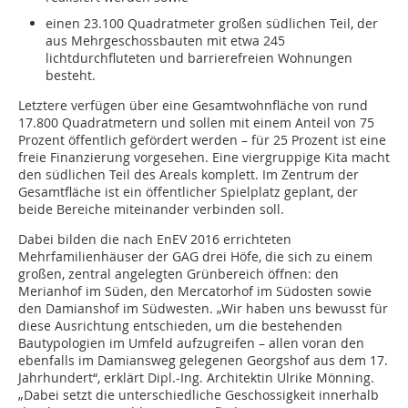
einen 23.100 Quadratmeter großen südlichen Teil, der
aus Mehrgeschossbauten mit etwa 245
lichtdurchfluteten und barrierefreien Wohnungen
besteht.
Letztere verfügen über eine Gesamtwohnfläche von rund
17.800 Quadratmetern und sollen mit einem Anteil von 75
Prozent öffentlich gefördert werden – für 25 Prozent ist eine
freie Finanzierung vorgesehen. Eine viergruppige Kita macht
den südlichen Teil des Areals komplett. Im Zentrum der
Gesamtfläche ist ein öffentlicher Spielplatz geplant, der
beide Bereiche miteinander verbinden soll.
Dabei bilden die nach EnEV 2016 errichteten
Mehrfamilienhäuser der GAG drei Höfe, die sich zu einem
großen, zentral angelegten Grünbereich öffnen: den
Merianhof im Süden, den Mercatorhof im Südosten sowie
den Damianshof im Südwesten. „Wir haben uns bewusst für
diese Ausrichtung entschieden, um die bestehenden
Bautypologien im Umfeld aufzugreifen – allen voran den
ebenfalls im Damiansweg gelegenen Georgshof aus dem 17.
Jahrhundert“, erklärt Dipl.-Ing. Architektin Ulrike Mönning.
„Dabei setzt die unterschiedliche Geschossigkeit innerhalb