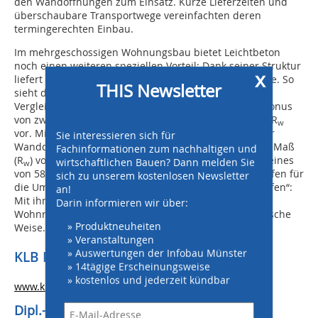
den Wandöffnungen zum Einsatz. Kurze Lieferzeiten und
überschaubare Transportwege vereinfachten deren
termingerechten Einbau.
Im mehrgeschossigen Wohnungsbau bietet Leichtbeton
noch einen weiteren speziellen Vorteil: Dank seiner Struktur
x
liefert der Baustoff in Sachen Schallschutz beste Werte. So
THIS Newsletter
sieht die DIN 4109 beim Einsatz von Leichtbeton im
Vergleich zu anderen Mauer-werksgattungen einen Bonus
von zwei Dezibel für das bewertete Schalldämm-Maß R
w
vor. Mit KLBQuadro-Planelementen lässt sich bei einer
Sie interessieren sich für
Wanddicke von 20 Zentimetern ein Direktschalldämm-Maß
Fachinformationen zum nachhaltigen und
(R
) von 60,2 Dezibel erreichen, bei 17,5 Zentimetern eines
wirtschaftlichen Bauen? Dann melden Sie
w
von 58,5 Dezibel. So ist der Wandbaustoff wie geschaffen für
sich zu unserem kostenlosen Newsletter
die Umsetzung von Großprojekten wie den „Weiler Höfen“:
an!
Mit ihm lässt sich schnell qualitativ hochwertiger
Darin informieren wir über:
Wohnraum schaffen – auf wirtschaftliche und ökologische
» Produktneuheiten
Weise.
» Veranstaltungen
» Auswertungen der Infobau Münster
KLB Klimaleichtblock GmbH
» 14tägige Erscheinungsweise
» kostenlos und jederzeit kündbar
www.klb-klimaleichtblock.de
Dipl.-Ing. Andreas Krechting