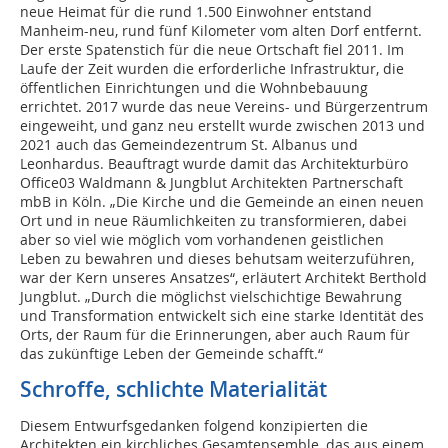
neue Heimat für die rund 1.500 Einwohner entstand
Manheim-neu, rund fünf Kilometer vom alten Dorf entfernt.
Der erste Spatenstich für die neue Ortschaft fiel 2011. Im
Laufe der Zeit wurden die erforderliche Infrastruktur, die
öffentlichen Einrichtungen und die Wohnbebauung
errichtet. 2017 wurde das neue Vereins- und Bürgerzentrum
eingeweiht, und ganz neu erstellt wurde zwischen 2013 und
2021 auch das Gemeindezentrum St. Albanus und
Leonhardus. Beauftragt wurde damit das Architekturbüro
Office03 Waldmann & Jungblut Architekten Partnerschaft
mbB in Köln. „Die Kirche und die Gemeinde an einen neuen
Ort und in neue Räumlichkeiten zu transformieren, dabei
aber so viel wie möglich vom vorhandenen geistlichen
Leben zu bewahren und dieses behutsam weiterzuführen,
war der Kern unseres Ansatzes“, erläutert Architekt Berthold
Jungblut. „Durch die möglichst vielschichtige Bewahrung
und Transformation entwickelt sich eine starke Identität des
Orts, der Raum für die Erinnerungen, aber auch Raum für
das zukünftige Leben der Gemeinde schafft.“
Schroffe, schlichte Materialität
Diesem Entwurfsgedanken folgend konzipierten die
Architekten ein kirchliches Gesamtensemble, das aus einem