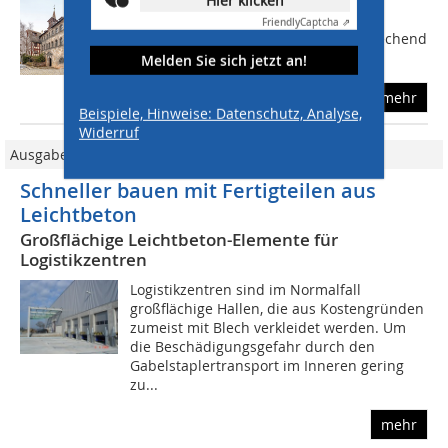
Hier klicken
Herrenschießhaus mit seinem 1441
errichteten Fachwerkstrakt und dem
Friendly
Captcha ⇗
Renaissancebau von 1582/83. Entsprechend
komplex gestalteten sich...
Melden Sie sich jetzt an!
mehr
Beispiele, Hinweise: Datenschutz, Analyse,
Widerruf
Ausgabe 04/2009
Schneller bauen mit Fertigteilen aus
Leichtbeton
Großflächige Leichtbeton-Elemente für
Logistikzentren
Logistikzentren sind im Normalfall
großflächige Hallen, die aus Kostengründen
zumeist mit Blech verkleidet werden. Um
die Beschädigungsgefahr durch den
Gabelstaplertransport im Inneren gering
zu...
mehr