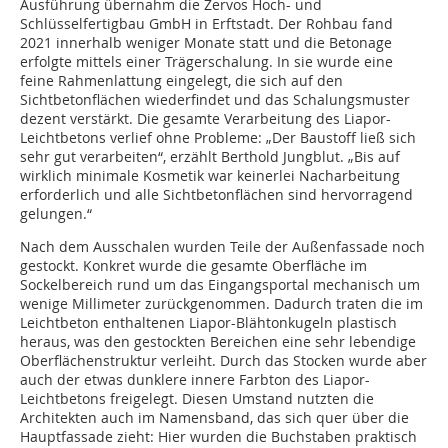
Ausführung übernahm die Zervos Hoch- und
Schlüsselfertigbau GmbH in Erftstadt. Der Rohbau fand
2021 innerhalb weniger Monate statt und die Betonage
erfolgte mittels einer Trägerschalung. In sie wurde eine
feine Rahmenlattung eingelegt, die sich auf den
Sichtbetonflächen wiederfindet und das Schalungsmuster
dezent verstärkt. Die gesamte Verarbeitung des Liapor-
Leichtbetons verlief ohne Probleme: „Der Baustoff ließ sich
sehr gut verarbeiten“, erzählt Berthold Jungblut. „Bis auf
wirklich minimale Kosmetik war keinerlei Nacharbeitung
erforderlich und alle Sichtbetonflächen sind hervorragend
gelungen.“
Nach dem Ausschalen wurden Teile der Außenfassade noch
gestockt. Konkret wurde die gesamte Oberfläche im
Sockelbereich rund um das Eingangsportal mechanisch um
wenige Millimeter zurückgenommen. Dadurch traten die im
Leichtbeton enthaltenen Liapor-Blähtonkugeln plastisch
heraus, was den gestockten Bereichen eine sehr lebendige
Oberflächenstruktur verleiht. Durch das Stocken wurde aber
auch der etwas dunklere innere Farbton des Liapor-
Leichtbetons freigelegt. Diesen Umstand nutzten die
Architekten auch im Namensband, das sich quer über die
Hauptfassade zieht: Hier wurden die Buchstaben praktisch