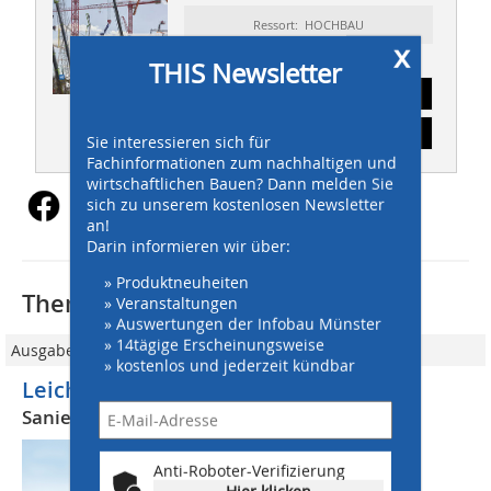
Ressort: HOCHBAU
x
THIS Newsletter
Abonnement
Inhaltsverzeichnis
Sie interessieren sich für
Fachinformationen zum nachhaltigen und
wirtschaftlichen Bauen? Dann melden Sie
sich zu unserem kostenlosen Newsletter
an!
Darin informieren wir über:
» Produktneuheiten
Thematisch passende Artikel:
» Veranstaltungen
» Auswertungen der Infobau Münster
» 14tägige Erscheinungsweise
Ausgabe 5/2026
» kostenlos und jederzeit kündbar
Leichtbeton für den Denkmalschutz
Sanierung Herrenschießhaus Nürnberg
Es ist ein außergewöhnliches
Anti-Roboter-Verifizierung
Gebäudeensemble, das Nürnberger