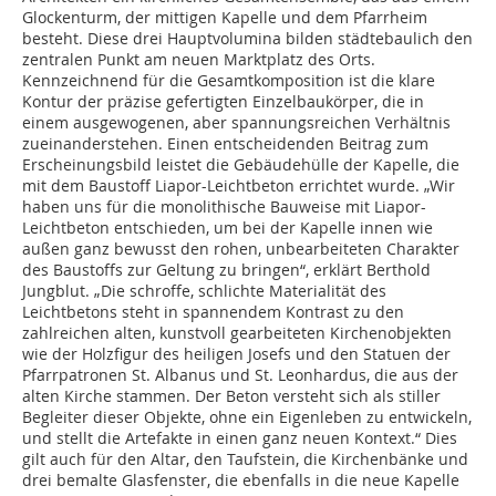
Glockenturm, der mittigen Kapelle und dem Pfarrheim
besteht. Diese drei Hauptvolumina bilden städtebaulich den
zentralen Punkt am neuen Marktplatz des Orts.
Kennzeichnend für die Gesamtkomposition ist die klare
Kontur der präzise gefertigten Einzelbaukörper, die in
einem ausgewogenen, aber spannungsreichen Verhältnis
zueinanderstehen. Einen entscheidenden Beitrag zum
Erscheinungsbild leistet die Gebäudehülle der Kapelle, die
mit dem Baustoff Liapor-Leichtbeton errichtet wurde. „Wir
haben uns für die monolithische Bauweise mit Liapor-
Leichtbeton entschieden, um bei der Kapelle innen wie
außen ganz bewusst den rohen, unbearbeiteten Charakter
des Baustoffs zur Geltung zu bringen“, erklärt Berthold
Jungblut. „Die schroffe, schlichte Materialität des
Leichtbetons steht in spannendem Kontrast zu den
zahlreichen alten, kunstvoll gearbeiteten Kirchenobjekten
wie der Holzfigur des heiligen Josefs und den Statuen der
Pfarrpatronen St. Albanus und St. Leonhardus, die aus der
alten Kirche stammen. Der Beton versteht sich als stiller
Begleiter dieser Objekte, ohne ein Eigenleben zu entwickeln,
und stellt die Artefakte in einen ganz neuen Kontext.“ Dies
gilt auch für den Altar, den Taufstein, die Kirchenbänke und
drei bemalte Glasfenster, die ebenfalls in die neue Kapelle