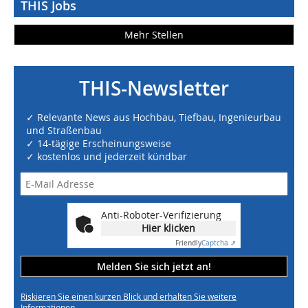
THIS Jobs
Mehr Stellen
THIS-Newsletter
✓ Relevante News aus Hochbau, Tiefbau, Ingenieurbau
und Straßenbau
✓ 14-tägige Erscheinungsweise
✓ kostenlos und jederzeit kündbar
Anti-Roboter-Verifizierung
Hier klicken
Friendly
Captcha ⇗
Melden Sie sich jetzt an!
Riskieren Sie einen kurzen Blick und erhalten Sie weitere
Informationen.