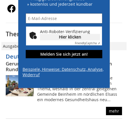
» kostenlos und jederzeit kündbar
Anti-Roboter-Verifizierung
Thematisch passende Artikel:
Hier klicken
Friendly
Captcha ⇗
Ausgabe 05/2019
Melden Sie sich jetzt an!
Deutsch-französische Freundschaft
Gerundetes Medicalcenter zur medizinischen
Rundumversorgung
Beispiele, Hinweise: Datenschutz, Analyse,
Widerruf
Auch in Frankreich ist die medizinische
Versorgung in ländlichen Regionen ein
Thema, weshalb in der zentral gelegenen
Gemeinde Beinheim im nördlichen Elsass
ein modernes Gesundheitshaus neu...
mehr