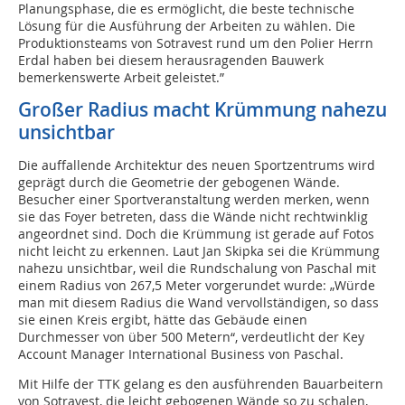
Planungsphase, die es ermöglicht, die beste technische
Lösung für die Ausführung der Arbeiten zu wählen. Die
Produktionsteams von Sotravest rund um den Polier Herrn
Erdal haben bei diesem herausragenden Bauwerk
bemerkenswerte Arbeit geleistet.”
Großer Radius macht Krümmung nahezu
unsichtbar
Die auffallende Architektur des neuen Sportzentrums wird
geprägt durch die Geometrie der gebogenen Wände.
Besucher einer Sportveranstaltung werden merken, wenn
sie das Foyer betreten, dass die Wände nicht rechtwinklig
angeordnet sind. Doch die Krümmung ist gerade auf Fotos
nicht leicht zu erkennen. Laut Jan Skipka sei die Krümmung
nahezu unsichtbar, weil die Rundschalung von Paschal mit
einem Radius von 267,5 Meter vorgerundet wurde: „Würde
man mit diesem Radius die Wand vervollständigen, so dass
sie einen Kreis ergibt, hätte das Gebäude einen
Durchmesser von über 500 Metern“, verdeutlicht der Key
Account Manager International Business von Paschal.
Mit Hilfe der TTK gelang es den ausführenden Bauarbeitern
von Sotravest, die leicht gebogenen Wände so zu schalen,