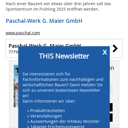
Nach einer Bauzeit von etwas über drei Jahren soll das
Sportzentrum im Frühling 2025 eröffnet werden.
Paschal-Werk G. Maier GmbH
www.paschal.com
Paschal-Werk G. Maier GmbH
x
77790 Steinach
THIS Newsletter
Dieser Artikel erschien in
Sie interessieren sich für
THIS 8/2024
Fachinformationen zum nachhaltigen und
wirtschaftlichen Bauen? Dann melden Sie
Ressort: INGENIEURBAU
sich zu unserem kostenlosen Newsletter
an!
Darin informieren wir über:
Abonnement
» Produktneuheiten
» Veranstaltungen
Inhaltsverzeichnis
» Auswertungen der Infobau Münster
» 14tägige Erscheinungsweise