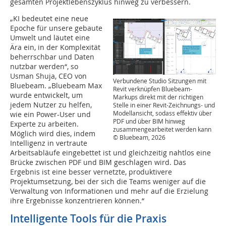
gesamten Projektlebenszyklus hinweg zu verbessern.
„KI bedeutet eine neue
Epoche für unsere gebaute
Umwelt und läutet eine
Ära ein, in der Komplexität
beherrschbar und Daten
nutzbar werden“, so
Usman Shuja, CEO von
Verbundene Studio Sitzungen mit
Bluebeam. „Bluebeam Max
Revit verknüpfen Bluebeam-
wurde entwickelt, um
Markups direkt mit der richtigen
jedem Nutzer zu helfen,
Stelle in einer Revit-Zeichnungs- und
Modellansicht, sodass effektiv über
wie ein Power-User und
PDF und über BIM hinweg
Experte zu arbeiten.
zusammengearbeitet werden kann
Möglich wird dies, indem
© Bluebeam, 2026
Intelligenz in vertraute
Arbeitsabläufe eingebettet ist und gleichzeitig nahtlos eine
Brücke zwischen PDF und BIM geschlagen wird. Das
Ergebnis ist eine besser vernetzte, produktivere
Projektumsetzung, bei der sich die Teams weniger auf die
Verwaltung von Informationen und mehr auf die Erzielung
ihre Ergebnisse konzentrieren können.“
Intelligente Tools für die Praxis