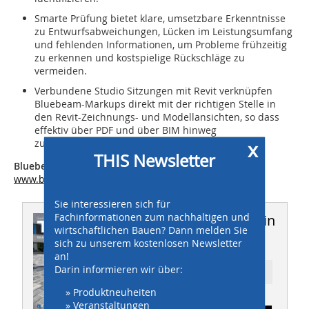
Smarte Prüfung bietet klare, umsetzbare Erkenntnisse
zu Entwurfsabweichungen, Lücken im Leistungsumfang
und fehlenden Informationen, um Probleme frühzeitig
zu erkennen und kostspielige Rückschläge zu
vermeiden.
Verbundene Studio Sitzungen mit Revit verknüpfen
Bluebeam-Markups direkt mit der richtigen Stelle in
den Revit-Zeichnungs- und Modellansichten, so dass
effektiv über PDF und über BIM hinweg
zusammengearbeitet werden kann.
x
THIS Newsletter
Bluebeam GmbH
www.bluebeam.com
Sie interessieren sich für
Fachinformationen zum nachhaltigen und
Dieser Artikel erschien in
wirtschaftlichen Bauen? Dann melden Sie
THIS 6-7/2026
sich zu unserem kostenlosen Newsletter
an!
Darin informieren wir über:
Ressort: DIGITALISIERUNG + KI
» Produktneuheiten
» Veranstaltungen