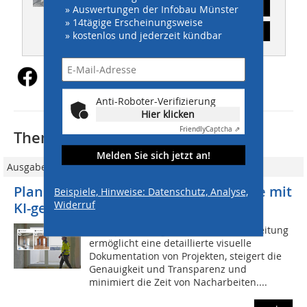
Abonnement
» Auswertungen der Infobau Münster
» 14tägige Erscheinungsweise
Inhaltsverzeichnis
» kostenlos und jederzeit kündbar
Anti-Roboter-Verifizierung
Hier klicken
Friendly
Captcha ⇗
Thematisch passende Artikel:
Melden Sie sich jetzt an!
Ausgabe 4/2024
PlanRadar revolutioniert Bauprojekte mit
Beispiele, Hinweise: Datenschutz, Analyse,
Widerruf
KI-gestütztem SiteView
Die Optimierung der 360°-Bildverarbeitung
ermöglicht eine detaillierte visuelle
Dokumentation von Projekten, steigert die
Genauigkeit und Transparenz und
minimiert die Zeit von Nacharbeiten....