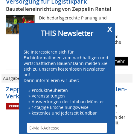
Versorgung für Logistikpark
Baustelleneinrichtung von Zeppelin Rental
Die bedarfsgerechte Planung und
Ausführung sowohl der
x
Bauwasserinfrastruktur als auch des
THIS Newsletter
temporären Stromnetzes ist bei diesem
Projekt aufgrund der enormen Baufläche
herausfordernd, betont...
Sie interessieren sich für
Fachinformationen zum nachhaltigen und
mehr
wirtschaftlichen Bauen? Dann melden Sie
sich zu unserem kostenlosen Newsletter
an!
Ausgabe 02/2018
Darin informieren wir über:
Zeppelin Konzern übernimmt Baustellen-
» Produktneuheiten
Verkehrs-Technik GmbH
» Veranstaltungen
» Auswertungen der Infobau Münster
www.zeppelin-rental.com Der Zeppelin
» 14tägige Erscheinungsweise
Konzern akquiriert mit Wirkung zum 1.
» kostenlos und jederzeit kündbar
Januar 2018 100 Prozent der Anteile an der
Baustellen-Verkehrs-Technik GmbH. Mit
dem Kauf stärkt Zeppelin seine