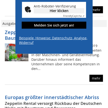
bundesweite...
Anti-Roboter-Verifizierung
mehr
Hier klicken
Friendly
Captcha ⇗
Ausgabe 03/2019
Melden Sie sich jetzt an!
Zeppelin Rental: Effizienter
Baustellenbetrieb
Beispiele, Hinweise: Datenschutz, Analyse,
Widerruf
www.zeppelin-rental.de Zur Bauma 2019
zeigt Zeppelin Rental zahlreiche Neuheiten
in der Maschinen- und Gerätevermietung.
Darüber hinaus informiert das
Unternehmen über seine Kompetenzen in
den...
mehr
Europas größter innerstädtischer Abriss
Zeppelin Rental versorgt Rückbau der Deutschen