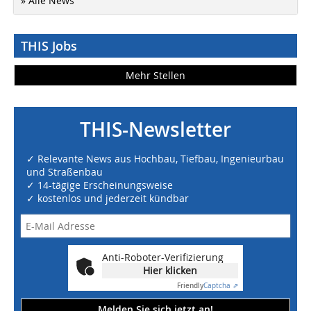
» Alle News
THIS Jobs
Mehr Stellen
THIS-Newsletter
✓ Relevante News aus Hochbau, Tiefbau, Ingenieurbau
und Straßenbau
✓ 14-tägige Erscheinungsweise
✓ kostenlos und jederzeit kündbar
Anti-Roboter-Verifizierung
Hier klicken
Friendly
Captcha ⇗
Melden Sie sich jetzt an!