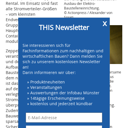
Rental. Im Einsatz sind fast
Ausbau der Elektro-
Baustelleneinrichtung.
alle Stromverteiler-Größen
© Actionpress / Alexander von
– vom kleinsten
Spreti
Endverteiler, über
x
Gruppen- und
THIS Newsletter
Hauptverteiler bis hin zu
Containerverteilern für die
modularen Raumlösungen.
Sie interessieren sich für
Fachinformationen zum nachhaltigen und
Zeppelin Rental
wirtschaftlichen Bauen? Dann melden Sie
verantwortet die Planung
sich zu unserem kostenlosen Newsletter
und den sukzessiven
an!
Aufbau der Elektro-
Bei der Bauwegbeleuchtung
Darin informieren wir über:
kommen nachhaltige und sparsame
Baustelleneinrichtung auf
LED-Leuchten zum Einsatz. Aus
dem neuen Campus. Dazu
Sicherheitsgründen wurden die
» Produktneuheiten
ist das Team wöchentlich
Kabel nicht am Boden verlegt.
» Veranstaltungen
auf der Baustelle und
© Actionpress / Alexander von
» Auswertungen der Infobau Münster
verlegt Kabel, stellt neue
Spreti
» 14tägige Erscheinungsweise
Stromverteiler auf oder
» kostenlos und jederzeit kündbar
überprüft die bestehende Elektro-Baustelleneinrichtung.
Zudem übernimmt Zeppelin Rental die gesamte
Bauwegbeleuchtung. „Hier kommen nachhaltige und
sparsame LED-Leuchten zum Einsatz, deren Kabel aus
Sicherheitsgründen an der Wand hängen und nicht am