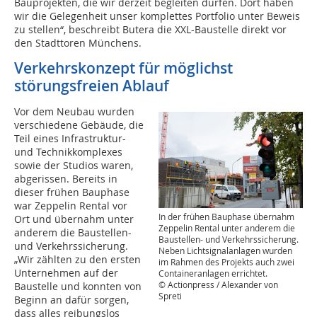
Bauprojekten, die wir derzeit begleiten dürfen. Dort haben
wir die Gelegenheit unser komplettes Portfolio unter Beweis
zu stellen“, beschreibt Butera die XXL-Baustelle direkt vor
den Stadttoren Münchens.
Verkehrskonzept für möglichst
störungsfreien Ablauf
Vor dem Neubau wurden
verschiedene Gebäude, die
Teil eines Infrastruktur-
und Technikkomplexes
sowie der Studios waren,
abgerissen. Bereits in
dieser frühen Bauphase
war Zeppelin Rental vor
In der frühen Bauphase übernahm
Ort und übernahm unter
Zeppelin Rental unter anderem die
anderem die Baustellen-
Baustellen- und Verkehrssicherung.
und Verkehrssicherung.
Neben Lichtsignalanlagen wurden
„Wir zählten zu den ersten
im Rahmen des Projekts auch zwei
Unternehmen auf der
Containeranlagen errichtet.
© Actionpress / Alexander von
Baustelle und konnten von
Spreti
Beginn an dafür sorgen,
dass alles reibungslos