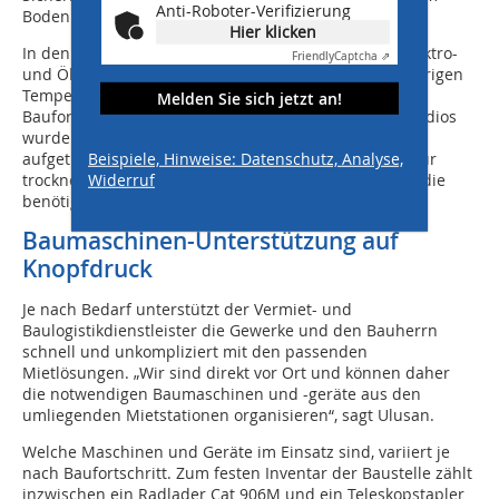
Anti-Roboter-Verifizierung
Boden verlegt werden“, erklärt Bohmann.
Hier klicken
In den Wintermonaten stellt Zeppelin Rental auch Elektro-
Friendly
Captcha ⇗
und Öl-Lufterhitzer zur Verfügung, die selbst bei niedrigen
Temperaturen das Arbeiten ermöglichen und den
Melden Sie sich jetzt an!
Baufortschritt sichern. „In einem der künftigen TV-Studios
wurde beispielsweise ein spezieller Bodenbelag
Beispiele, Hinweise: Datenschutz, Analyse,
aufgetragen, der nur bei einer bestimmten Temperatur
Widerruf
trocknet. Unsere Elektro-Lufterhitzer sorgten hier für die
benötigten Bedingungen“, betont Bohmann.
Baumaschinen-Unterstützung auf
Knopfdruck
Je nach Bedarf unterstützt der Vermiet- und
Baulogistikdienstleister die Gewerke und den Bauherrn
schnell und unkompliziert mit den passenden
Mietlösungen. „Wir sind direkt vor Ort und können daher
die notwendigen Baumaschinen und -geräte aus den
umliegenden Mietstationen organisieren“, sagt Ulusan.
Welche Maschinen und Geräte im Einsatz sind, variiert je
nach Baufortschritt. Zum festen Inventar der Baustelle zählt
inzwischen ein Radlader Cat 906M und ein Teleskopstapler