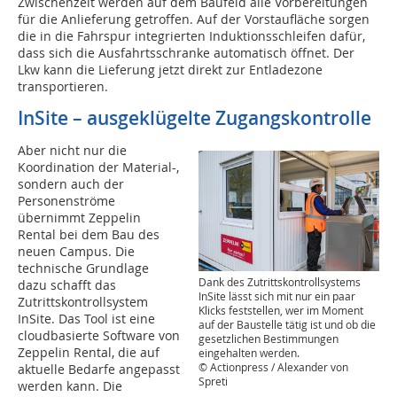
Zwischenzeit werden auf dem Baufeld alle Vorbereitungen
für die Anlieferung getroffen. Auf der Vorstaufläche sorgen
die in die Fahrspur integrierten Induktionsschleifen dafür,
dass sich die Ausfahrtsschranke automatisch öffnet. Der
Lkw kann die Lieferung jetzt direkt zur Entladezone
transportieren.
InSite – ausgeklügelte Zugangskontrolle
Aber nicht nur die
Koordination der Material-,
sondern auch der
Personenströme
übernimmt Zeppelin
Rental bei dem Bau des
neuen Campus. Die
technische Grundlage
Dank des Zutrittskontrollsystems
dazu schafft das
InSite lässt sich mit nur ein paar
Zutrittskontrollsystem
Klicks feststellen, wer im Moment
InSite. Das Tool ist eine
auf der Baustelle tätig ist und ob die
cloudbasierte Software von
gesetzlichen Bestimmungen
Zeppelin Rental, die auf
eingehalten werden.
© Actionpress / Alexander von
aktuelle Bedarfe angepasst
Spreti
werden kann. Die