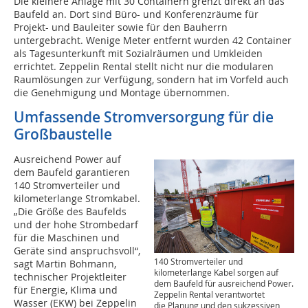
Die kleinere Anlage mit 30 Containern grenzt direkt an das
Baufeld an. Dort sind Büro- und Konferenzräume für
Projekt- und Bauleiter sowie für den Bauherrn
untergebracht. Wenige Meter entfernt wurden 42 Container
als Tagesunterkunft mit Sozialräumen und Umkleiden
errichtet. Zeppelin Rental stellt nicht nur die modularen
Raumlösungen zur Verfügung, sondern hat im Vorfeld auch
die Genehmigung und Montage übernommen.
Umfassende Stromversorgung für die
Großbaustelle
Ausreichend Power auf
dem Baufeld garantieren
140 Stromverteiler und
kilometerlange Stromkabel.
„Die Größe des Baufelds
und der hohe Strombedarf
für die Maschinen und
Geräte sind anspruchsvoll“,
140 Stromverteiler und
sagt Martin Bohmann,
kilometerlange Kabel sorgen auf
technischer Projektleiter
dem Baufeld für ausreichend Power.
für Energie, Klima und
Zeppelin Rental verantwortet
Wasser (EKW) bei Zeppelin
die Planung und den sukzessiven