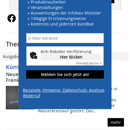
» Produktneuheiten
» Veranstaltungen
» Auswertungen der Infobau Münster
» 14tägige Erscheinungsweise
» kostenlos und jederzeit kündbar
Thematisch passende Artikel:
Anti-Roboter-Verifizierung
Ausgabe 08/2020
Hier klicken
Friendly
Captcha ⇗
Konstanter Abfluss bei Starkregen
Neue Schlauchdrossel AquaLimit tube von
Melden Sie sich jetzt an!
Fränkische
Laut statistischem Bundesamt werden in
Beispiele, Hinweise: Datenschutz, Analyse,
Deutschland täglich Flächen mit einer
Widerruf
Gesamtgröße von 50 Fußballfeldern neu
versiegelt. Dadurch wird der natürliche
Wasserkreislauf gestört: Das...
mehr