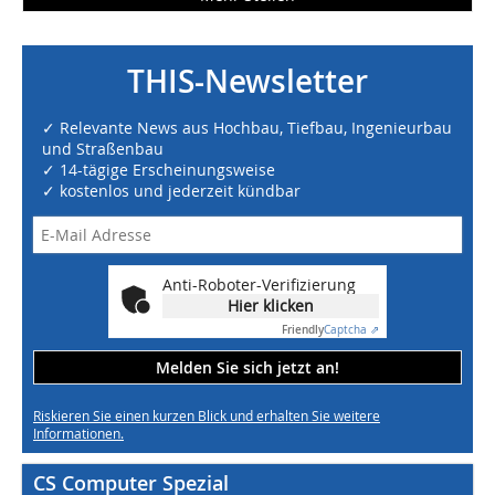
THIS-Newsletter
✓ Relevante News aus Hochbau, Tiefbau, Ingenieurbau
und Straßenbau
✓ 14-tägige Erscheinungsweise
✓ kostenlos und jederzeit kündbar
Anti-Roboter-Verifizierung
Hier klicken
Friendly
Captcha ⇗
Melden Sie sich jetzt an!
Riskieren Sie einen kurzen Blick und erhalten Sie weitere
Informationen.
CS Computer Spezial