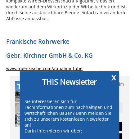
kompakte Wirbel-Drosselschacht RigoLimit V basiert
wiederum auf dem Wirkprinzip der Wirbeltechnik und ist
durch seine austauschbare Blende einfach an veränderte
Abflüsse anpassbar.
Fränkische Rohrwerke
Gebr. Kirchner GmbH & Co. KG
www.fraenkische.com/aqualimittube
x
THIS Newsletter
Dieser Artikel erschien in
THIS 04/2025
Sie interessieren sich für
Fachinformationen zum nachhaltigen und
Ressort: TIEFBAU
wirtschaftlichen Bauen? Dann melden Sie
sich zu unserem kostenlosen Newsletter
an!
Abonnement
Darin informieren wir über:
Inhaltsverzeichnis