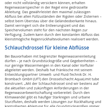
oder nicht vollständig versickern können, erhalten
Regenwasserspeicher in der Regel eine gedrosselte
Ableitung. Das gewährleistet den maximal zulässigen
Abfluss bei allen Füllzuständen der Rigolen oder Zisternen –
selbst beim Überstau über die Geländeoberkante hinaus.
Damit verringert sich die Entleerungszeit und das
Speichervolumen steht für den nächsten Regen zur
Verfügung. Zudem kann durch den konstanten Abfluss das
kleinstmögliche Regenrückhaltevolumen realisiert werden.
Schlauchdrossel für kleine Abflüsse
Bei Bauvorhaben mit begrenzter Regenwassereinleitung
dürfen – je nach Grundstücksgröße und Gegebenheiten –
nur geringe Wassermengen in den Kanal oder Vorfluter
abgeleitet werden. Deshalb hat Fränkische mit seinem
Entwicklungspartner Umwelt- und Fluid-Technik Dr. H.
Brombach GmbH (UFT) den Drosselschacht AquaLimit tube
konstruiert. „Mit der Schlauchdrossel sind wir bestens auf
die aktuellen und zukünftigen Anforderungen in der
Regenwasserbewirtschaftung vorbereitet: Durch den
Klimawandel gibt es häufiger Starkregen und urbane
Sturzfluten, deshalb werden Lösungen zur Rückhaltung und
kontrollierten Ableitung für alle Grundstücksgrößen immer