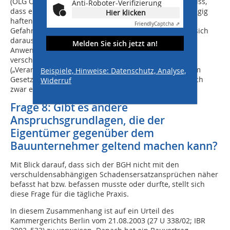
(OLG Oldenburg OLGR 2001, 49). Ein zwingender Schluss,
Anti-Roboter-Verifizierung
dass ein Störer deshalb bereits verschuldensunabhängig
Hier klicken
haften solle, weil der Grundstückseigentümer die
Friendly
Captcha ⇗
Gefahrenlage an sich hätte abwehren können, ergibt sich
daraus aber nicht, insbesondere weil eine solche
Melden Sie sich jetzt an!
Anwendungspraxis im Ergebnis zu einer
verschuldensunabhängigen Deliktshaftung
(„Veranlasserhaftung“) führen würde, die damaligen im
Beispiele, Hinweise: Datenschutz, Analyse,
Gesetzgebungsverfahren zum Bürgerlichen Gesetzbuch
Widerruf
zwar erwogen, aber letztlich doch nicht Gesetz wurde.
Frage 8: Gibt es andere
Anspruchsgrundlagen, die der
Eigentümer gegenüber dem
Bauunternehmer geltend machen kann?
Mit Blick darauf, dass sich der BGH nicht mit den
verschuldensabhängigen Schadensersatzansprüchen näher
befasst hat bzw. befassen musste oder durfte, stellt sich
diese Frage für die tägliche Praxis.
In diesem Zusammenhang ist auf ein Urteil des
Kammergerichts Berlin vom 21.08.2003 (27 U 338/02; IBR