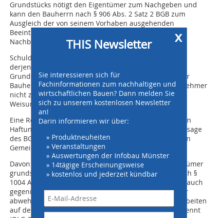
Grundstücks nötigt den Eigentümer zum Nachgeben und
kann den Bauherrn nach § 906 Abs. 2 Satz 2 BGB zum
Ausgleich der von seinem Vorhaben ausgehenden
x
Beeinträchtigungen gegenüber dem Eigentümer des
THIS Newsletter
Nachbargrundstücks verpflichten.“
Schuldner des Ausgleichsanspruchs ist nämlich allein
derjenige, der die Nutzungsart des beeinträchtigten
Sie interessieren sich für
Grundstücks bestimmt, dies aber ist ausschließlich der
Fachinformationen zum nachhaltigen und
Bauherr. Eine solche Befugnis kommt dem Bauunternehmer
wirtschaftlichen Bauen? Dann melden Sie
nicht zu, wenn er für einen anderen nach dessen
sich zu unserem kostenlosen Newsletter
Weisungen auf dem Grundstück tätig wird.
an!
Eine Rechtsfortbildung der verschuldensunabhängigen
Darin informieren wir über:
Haftung nach dem Veranlassungsprinzip sei nach Aussage
» Produktneuheiten
des BGH jedenfalls im Rahmen des nachbarrechtlichen
» Veranstaltungen
Gemeinschaftsverhältnisses unzulässig.
» Auswertungen der Infobau Münster
Davon unberührt bleibt der Umstand, dass der Eigentümer
» 14tägige Erscheinungsweise
grundsätzlich gebäudeschädigende Einwirkungen nach §
» kostenlos und jederzeit kündbar
1004 Abs. 1 BGB durch einen Unterlassungsanspruch auch
gegenüber dem Bauunternehmer als Handlungsstörer
abwehren kann, wenn er die Gefährlichkeit solcher Arbeiten
auf dem benachbarten Baugrundstück rechtzeitig erkennt