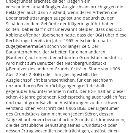
unbegründet erachtet, da der Klägerin ein
verschuldensunabhängiger Ausgleichsanspruch gegen die
Beklagten auch dann zustand, wenn deren Arbeiten die
Bodenerschütterungen ausgelöst und dadurch zu den
Schäden an dem Gebäude der Klägerin geführt haben
sollten. Dabei darf nicht unerwähnt bleiben, dass das OLG
Koblenz offenbar übersehen hatte, dass der BGH über diese
Rechtsfrage bereits im Jahre 1965 entschieden hatte,
zugegebenermaßen schon vor langer Zeit. Der
Bauunternehmer, der Arbeiten für einen anderen
(Bauherrn) auf einem benachbarten Grundstück ausführt,
wird nicht zum Benutzer des Nachbargrundstücks
(„Benutzer des anderen Grundstücks“ im Sinne von § 906
Abs. 2 Satz 2 BGB) oder ihm gleichgestellt. Die
Ausgleichspflicht bei wesentlichen, für den Nachbarn
unzumutbaren Beeinträchtigungen greift deshalb
gegenüber Bauunternehmern nicht. Der BGH hält an dieser
schon 45 Jahre geltenden Rechtsprechung ausdrücklich fest
und macht grundsätzliche Ausführungen zu der schwer
verständlichen Vorschrift des § 906 BGB. Der Eigentümer
des Grundstücks kann nicht von jedem Störer, dessen
Tätigkeit auf einem benachbarten Grundstück Immissionen,
die die ortsübliche Benutzung seines Grundstücks oder
dessen Ertrag wesentlich beeinträchtigen, auslöst, einen