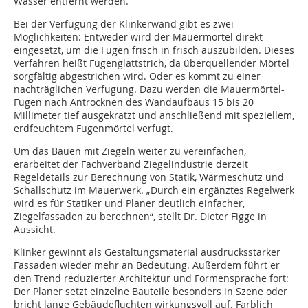
Wasser entfernt werden.
Bei der Verfugung der Klinkerwand gibt es zwei
Möglichkeiten: Entweder wird der Mauermörtel direkt
eingesetzt, um die Fugen frisch in frisch auszubilden. Dieses
Verfahren heißt Fugenglattstrich, da überquellender Mörtel
sorgfältig abgestrichen wird. Oder es kommt zu einer
nachträglichen Verfugung. Dazu werden die Mauermörtel-
Fugen nach Antrocknen des Wandaufbaus 15 bis 20
Millimeter tief ausgekratzt und anschließend mit speziellem,
erdfeuchtem Fugenmörtel verfugt.
Um das Bauen mit Ziegeln weiter zu vereinfachen,
erarbeitet der Fachverband Ziegelindustrie derzeit
Regeldetails zur Berechnung von Statik, Wärmeschutz und
Schallschutz im Mauerwerk. „Durch ein ergänztes Regelwerk
wird es für Statiker und Planer deutlich einfacher,
Ziegelfassaden zu berechnen“, stellt Dr. Dieter Figge in
Aussicht.
Klinker gewinnt als Gestaltungsmaterial ausdrucksstarker
Fassaden wieder mehr an Bedeutung. Außerdem führt er
den Trend reduzierter Architektur und Formensprache fort:
Der Planer setzt einzelne Bauteile besonders in Szene oder
bricht lange Gebäudefluchten wirkungsvoll auf. Farblich