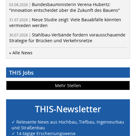
Bundesbauministerin Verena Hubertz:
03.08.2026 |
"Innovation entscheidet über die Zukunft des Bauens"
Neue Studie zeigt: Viele Bauabfälle könnten
31.07.2026 |
vermieden werden
Stahlbau-Verbände fordern vorausschauende
30.07.2026 |
Strategie für Brücken und Verkehrsnetze
» Alle News
THIS Jobs
Mehr Stellen
THIS-Newsletter
✓ Relevante News aus Hochbau, Tiefbau, Ingenieurbau
und Straßenbau
✓ 14-tägige Erscheinungsweise