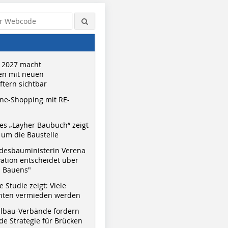
 2027 macht
n mit neuen
tern sichtbar
ne-Shopping mit RE-
s „Layher Baubuch“ zeigt
um die Baustelle
desbauministerin Verena
vation entscheidet über
s Bauens"
 Studie zeigt: Viele
nnten vermieden werden
hlbau-Verbände fordern
e Strategie für Brücken