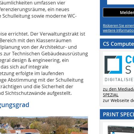
Räumlichkeiten umfassen vier
ferenzierungs­räume, ein neues
Melden 
die Schulleitung sowie moderne WC-
Riskieren Sie eine
weitere Informatio
e errichtet. Der Verwaltungstrakt ist
 Bereich mit den Klassenräumen
CS Computer
lplanung von der Architektur- und
is zur Technischen Gebäudeausrüstung
gral design & engineering, ein
as sich auf integrale
etzung erfolgte im laufenden
enge Abstimmung mit der Schulleitung
trächtigen und die Sicherheit der
zu den Mediad
d Sichtschutzwände aufgestellt.
SPEZIAL
zur Webseite 
gungsgrad
PRINT SPEC