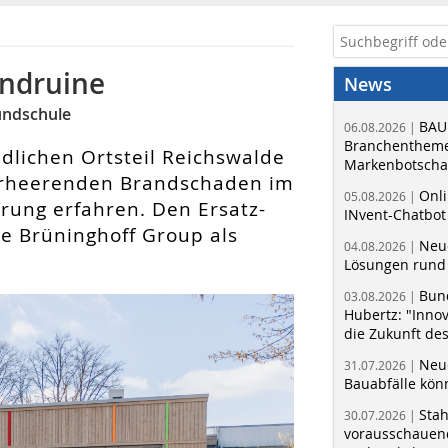
andruine
News
undschule
BAU
06.08.2026 |
Branchentheme
ndlichen Ortsteil Reichswalde
Markenbotschaf
verheerenden Brandschaden im
Onli
05.08.2026 |
ung­ erfahren. Den Ersatz-
INvent-Chatbot
ie Brüninghoff Group als
Neue
04.08.2026 |
Lösungen rund 
Bun
03.08.2026 |
Hubertz: "Inno
die Zukunft de
Neue
31.07.2026 |
Bauabfälle kö
Sta
30.07.2026 |
vorausschauend