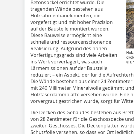
Betonsockel errichtet wurde. Die
tragenden Wände bestehen aus
Holzrahmenbauelementen, die
vorgefertigt und mit hoher Präzision
auf der Baustelle montiert wurden.
Diese Bauweise ermöglicht eine
schnelle und ressourcenschonende
Realisierung. Aufgrund des hohen
Holz
Vorfertigungsgrads sind viele Arbeiten
ökol
ins Werk vorverlagert, was auch
© Br
Lärmemissionen auf der Baustelle
reduziert – ein Aspekt, der für die Aufrechter
Die Wände bestehen aus einer 24 Zentimeter 
mit 240 Millimeter Mineralwolle gedämmt und 
Holzfaserdämmplatte versehen wurde. Eine hin
vorvergraut gestrichen wurde, sorgt für Witt
Die Decken des Gebäudes bestehen aus Bretts
von 28 Zentimeter für die Geschossdecke und
zweiten Geschosses. Die Deckenplatten wurde
Schutzfolie versehen, so dass vor Ort ledigli