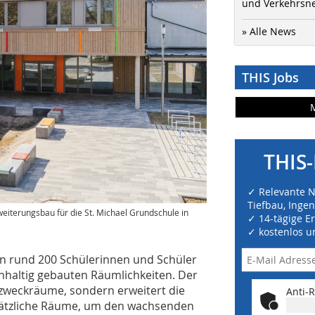
und Verkehrsn
» Alle News
THIS Jobs
THIS-
✓ Relevante 
Tiefbau, Inge
eiterungsbau für die St. Michael Grundschule in
✓ 14-tägige E
✓ kostenlos u
en rund 200 Schülerinnen und Schüler
hhaltig gebauten Räumlichkeiten. Der
rzweckräume, sondern erweitert die
Anti-R
sätzliche Räume, um den wachsenden