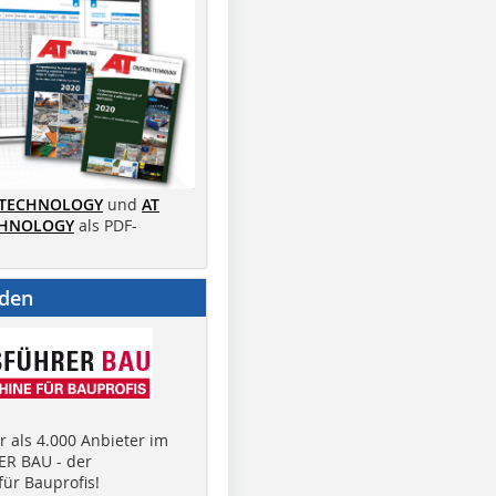
 TECHNOLOGY
und
AT
CHNOLOGY
als PDF-
nden
 als 4.000 Anbieter im
R BAU - der
ür Bauprofis!