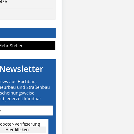
etze
Mehr Stellen
Newsletter
News aus Hochbau,
nieurbau und Straßenbau
rscheinungsweise
nd jederzeit kündbar
oboter-Verifizierung
Hier klicken