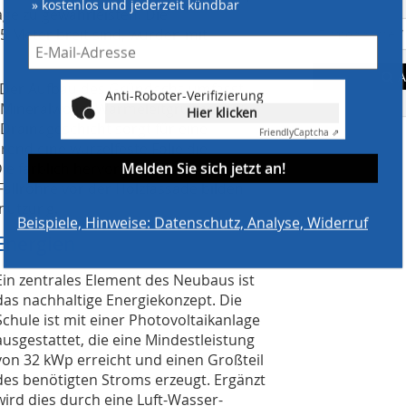
» kostenlos und jederzeit kündbar
e zu gewährleisten. Die
,5 Meter breit sind, wurden mit
A
. Der Aufbau des Gründachs umfasst
Anti-Roboter-Verifizierung
Mineralwolle (Wärmeleitgruppe 040),
Hier klicken
 Drainageschicht sorgt für eine
Friendly
Captcha ⇗
end eine wurzelfeste Folie die
Melden Sie sich jetzt an!
Die farblich hervorgehobenen
allrohre vor der Holzfassade bilden
nutzung.
Beispiele, Hinweise: Datenschutz, Analyse, Widerruf
Energien
Ein zentrales Element des Neubaus ist
das nachhaltige Energiekonzept. Die
Schule ist mit einer Photovoltaikanlage
ausgestattet, die eine Mindestleistung
von 32 kWp erreicht und einen Großteil
des benötigten Stroms erzeugt. Ergänzt
wird dies durch eine Luft-Wasser-