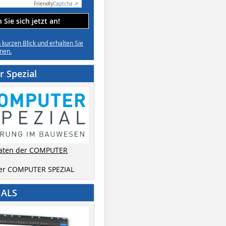
Friendly
Captcha ⇗
Sie sich jetzt an!
n kurzen Blick und erhalten Sie
nen.
 Spezial
aten der COMPUTER
der COMPUTER SPEZIAL
IALS