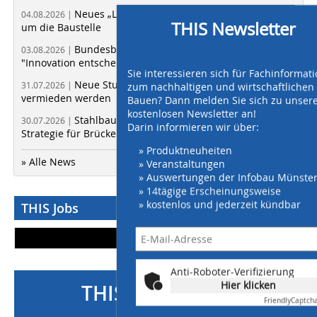
Neues „Layher Baubuch“ zeigt Lösungen rund
04.08.2026 |
THIS Newsletter
um die Baustelle
Bundesbauministerin Verena Hubertz:
03.08.2026 |
"Innovation entscheidet über die Zukunft des Bauens"
Sie interessieren sich für Fachinformat
Neue Studie zeigt: Viele Bauabfälle könnten
31.07.2026 |
zum nachhaltigen und wirtschaftlichen
vermieden werden
Bauen? Dann melden Sie sich zu unse
kostenlosen Newsletter an!
Stahlbau-Verbände fordern vorausschauende
30.07.2026 |
Darin informieren wir über:
Strategie für Brücken und Verkehrsnetze
» Produktneuheiten
» Alle News
» Veranstaltungen
» Auswertungen der Infobau Münste
» 14tägige Erscheinungsweise
» kostenlos und jederzeit kündbar
THIS Jobs
Mehr Stellen
Anti-Roboter-Verifizierung
Hier klicken
THIS-Newsletter
Friendly
Captch