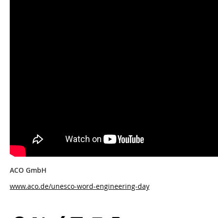
ACO GmbH
www.aco.de/unesco-word-engineering-day