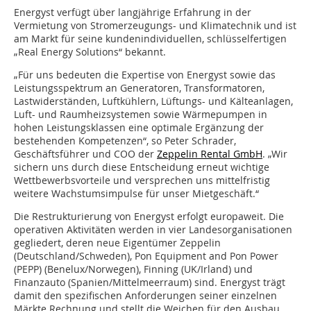
Energyst verfügt über langjährige Erfahrung in der
Vermietung von Stromerzeugungs- und Klimatechnik und ist
am Markt für seine kundenindividuellen, schlüsselfertigen
„Real Energy Solutions“ bekannt.
„Für uns bedeuten die Expertise von Energyst sowie das
Leistungsspektrum an Generatoren, Transformatoren,
Lastwiderständen, Luftkühlern, Lüftungs- und Kälteanlagen,
Luft- und Raumheizsystemen sowie Wärmepumpen in
hohen Leistungsklassen eine optimale Ergänzung der
bestehenden Kompetenzen“, so Peter Schrader,
Geschäftsführer und COO der
Zeppelin Rental GmbH
. „Wir
sichern uns durch diese Entscheidung erneut wichtige
Wettbewerbsvorteile und versprechen uns mittelfristig
weitere Wachstumsimpulse für unser Mietgeschäft.“
Die Restrukturierung von Energyst erfolgt europaweit. Die
operativen Aktivitäten werden in vier Landesorganisationen
gegliedert, deren neue Eigentümer Zeppelin
(Deutschland/Schweden), Pon Equipment and Pon Power
(PEPP) (Benelux/Norwegen), Finning (UK/Irland) und
Finanzauto (Spanien/Mittelmeerraum) sind. Energyst trägt
damit den spezifischen Anforderungen seiner einzelnen
Märkte Rechnung und stellt die Weichen für den Ausbau