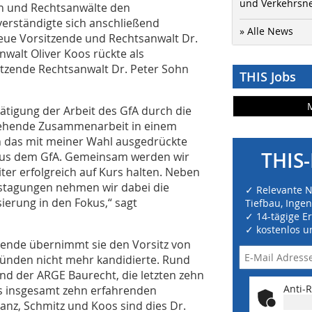
und Verkehrsn
en und Rechtsanwälte den
verständigte sich anschließend
» Alle News
neue Vorsitzende und Rechtsanwalt Dr.
anwalt Oliver Koos rückte als
itzende Rechtsanwalt Dr. Peter Sohn
THIS Jobs
ätigung der Arbeit des GfA durch die
tehende Zusammenarbeit in einem
h das mit meiner Wahl ausgedrückte
THIS-
 aus dem GfA. Gemeinsam werden wir
ter erfolgreich auf Kurs halten. Neben
tstagungen nehmen wir dabei die
✓ Relevante 
erung in den Fokus,“ sagt
Tiefbau, Inge
✓ 14-tägige E
✓ kostenlos u
tzende übernimmt sie den Vorsitz von
ründen nicht mehr kandidierte. Rund
nd der ARGE Baurecht, die letzten zehn
Anti-R
aus insgesamt zehn erfahrenden
nz, Schmitz und Koos sind dies Dr.