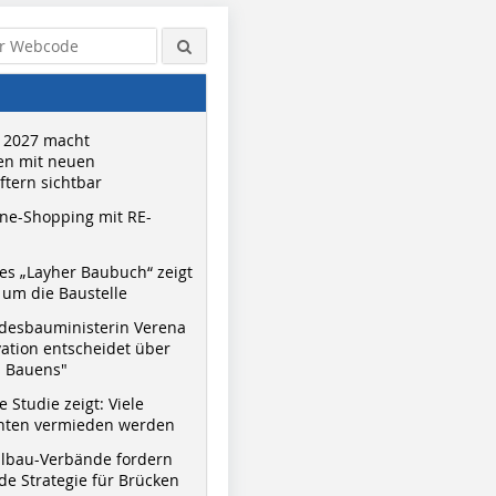
 2027 macht
n mit neuen
tern sichtbar
ne-Shopping mit RE-
s „Layher Baubuch“ zeigt
um die Baustelle
desbauministerin Verena
vation entscheidet über
s Bauens"
 Studie zeigt: Viele
nnten vermieden werden
hlbau-Verbände fordern
e Strategie für Brücken