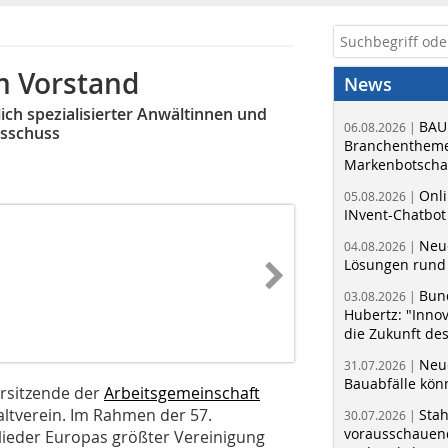
m Vorstand
News
ch spezialisierter Anwältinnen und
BAU
06.08.2026 |
usschuss
Branchentheme
Markenbotschaf
Onli
05.08.2026 |
INvent-Chatbot
Neue
04.08.2026 |
Lösungen rund 
Bun
03.08.2026 |
Hubertz: "Inno
die Zukunft de
Neue
31.07.2026 |
Bauabfälle kö
orsitzende der
Arbeitsgemeinschaft
tverein. Im Rahmen der 57.
Sta
30.07.2026 |
vorausschauend
lieder Europas größter Vereinigung