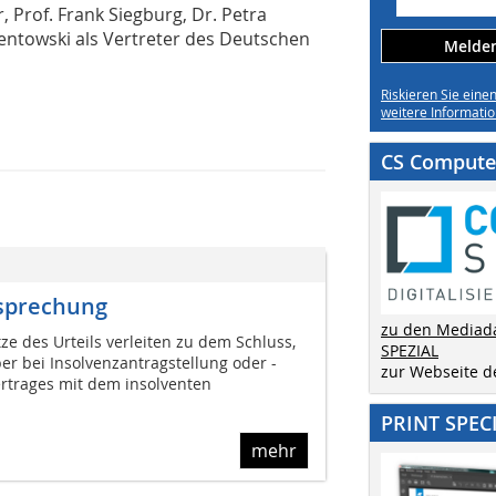
, Prof. Frank Siegburg, Dr. Petra
entowski als Vertreter des Deutschen
Melden 
Riskieren Sie eine
weitere Informatio
CS Computer
tsprechung
zu den Mediad
tze des Urteils verleiten zu dem Schluss,
SPEZIAL
er bei Insolvenzantragstellung oder -
zur Webseite 
ertrages mit dem insolventen
PRINT SPEC
mehr