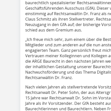
baurechtlich spezialisierter Rechtsanwältinn
Geschäftsführenden Ausschuss (GfA). Dieser 
einstimmig auf Rechtsanwältin Dr. Franz als 
Claus Schmitz als ihren Stellvertreter. Rechts
Neuzugang in den GfA auf; der bisherige Vors
schied aus dem Gremium aus.
„Ich freue mich sehr, zum einem über die Best
Mitglieder und zum anderen auf die nun ans
engagierten Team. Ganz persönlich freut mic
Vertrauen meiner Kolleginnen und Kollegen
die ARGE Baurecht in den nächsten Jahren wei
der inhaltlichen Gestaltung unserer Baurech
Nachwuchsförderung und das Thema Digitalisi
Rechtsanwältin Dr. Franz.
Nach vielen Jahren als stellvertretende Vorsi
Rechtsanwalt Dr. Peter Sohn, der aus Altersg
15 Jahre war Rechtsanwalt Dr. Sohn im Vorsta
Jahre als ihr Vorsitzender. Der GfA besteht 
Baurechtlerinnen und Baurechtlern. Neben Fra