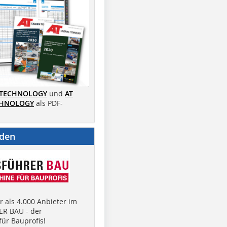
 TECHNOLOGY
und
AT
CHNOLOGY
als PDF-
nden
 als 4.000 Anbieter im
R BAU - der
ür Bauprofis!