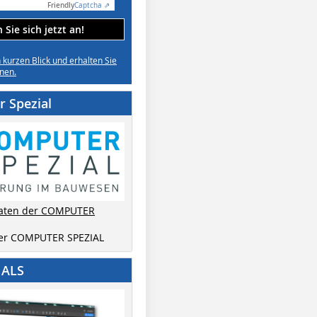
Friendly
Captcha ⇗
Sie sich jetzt an!
n kurzen Blick und erhalten Sie
nen.
 Spezial
aten der COMPUTER
der COMPUTER SPEZIAL
IALS