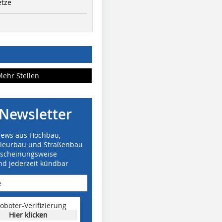
etze
Mehr Stellen
Newsletter
News aus Hochbau,
nieurbau und Straßenbau
rscheinungsweise
nd jederzeit kündbar
oboter-Verifizierung
Hier klicken