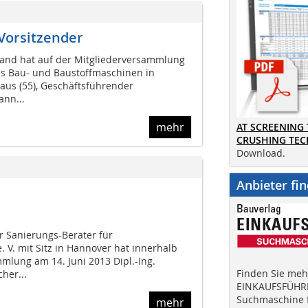
 Vorsitzender
and hat auf der Mitgliederversammlung
 Bau- und Baustoffmaschinen in
Paus (55), Geschäftsführender
ann...
mehr
AT SCREENING
CRUSHING TE
Download.
Anbieter fi
er Sanierungs-Berater für
 V. mit Sitz in Hannover hat innerhalb
mlung am 14. Juni 2013 Dipl.-Ing.
Finden Sie mehr
her...
EINKAUFSFÜHRE
Suchmaschine f
mehr