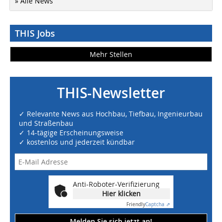
» Alle News
THIS Jobs
Mehr Stellen
THIS-Newsletter
✓ Relevante News aus Hochbau, Tiefbau, Ingenieurbau
und Straßenbau
✓ 14-tägige Erscheinungsweise
✓ kostenlos und jederzeit kündbar
Anti-Roboter-Verifizierung
Hier klicken
Friendly
Captcha ⇗
Melden Sie sich jetzt an!