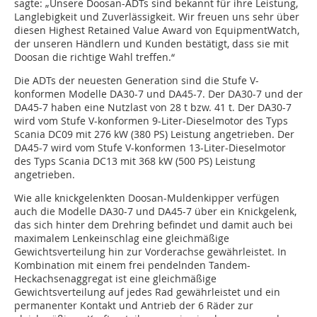
sagte: „Unsere Doosan-ADTs sind bekannt für ihre Leistung,
Langlebigkeit und Zuverlässigkeit. Wir freuen uns sehr über
diesen Highest Retained Value Award von EquipmentWatch,
der unseren Händlern und Kunden bestätigt, dass sie mit
Doosan die richtige Wahl treffen.“
Die ADTs der neuesten Generation sind die Stufe V-
konformen Modelle DA30-7 und DA45-7. Der DA30-7 und der
DA45-7 haben eine Nutzlast von 28 t bzw. 41 t. Der DA30-7
wird vom Stufe V-konformen 9-Liter-Dieselmotor des Typs
Scania DC09 mit 276 kW (380 PS) Leistung angetrieben. Der
DA45-7 wird vom Stufe V-konformen 13-Liter-Dieselmotor
des Typs Scania DC13 mit 368 kW (500 PS) Leistung
angetrieben.
Wie alle knickgelenkten Doosan-Muldenkipper verfügen
auch die Modelle DA30-7 und DA45-7 über ein Knickgelenk,
das sich hinter dem Drehring befindet und damit auch bei
maximalem Lenkeinschlag eine gleichmäßige
Gewichtsverteilung hin zur Vorderachse gewährleistet. In
Kombination mit einem frei pendelnden Tandem-
Heckachsenaggregat ist eine gleichmäßige
Gewichtsverteilung auf jedes Rad gewährleistet und ein
permanenter Kontakt und Antrieb der 6 Räder zur