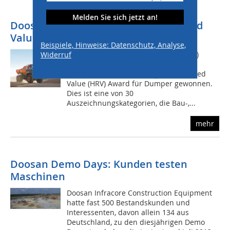
Melden Sie sich jetzt an!
Doosan-ADT gewinnt Highest Retained
Value Award 2022
Beispiele, Hinweise: Datenschutz, Analyse,
Der knickgelenkte Muldenkipper (ADT)
Widerruf
Doosan DA30 hat den Preis
EquipmentWatch 2022 Highest Retained
Value (HRV) Award für Dumper gewonnen.
Dies ist eine von 30
Auszeichnungskategorien, die Bau-,...
mehr
Doosan Demo Days: Kunden testen
Maschinen
Doosan Infracore Construction Equipment
hatte fast 500 Bestandskunden und
Interessenten, davon allein 134 aus
Deutschland, zu den diesjährigen Demo