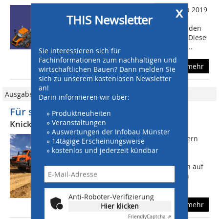
x
www.doosanequipment.eu Zur Bauma 2019
THIS Newsletter
wird Doosan Construction Equipment
knickgelenkte Muldenkipper (ADTs) in den
Klassen 30 und 40 Tonnen vorstellen. Diese
lösen die Stufe IV-konformen Modelle...
Sie interessieren sich für
Fachinformationen zum nachhaltigen und
mehr
wirtschaftlichen Bauen? Dann melden Sie
sich zu unserem kostenlosen Newsletter
an!
Ausgabe 10/2020
Darin informieren wir über:
Für schwierigstes Gelände
» Produktneuheiten
» Veranstaltungen
Knickgelenkter Muldenkipper von Doosan
» Auswertungen der Infobau Münster
Um die harten Bedingungen zu meistern
» 14tägige Erscheinungsweise
und jederzeit einen effizienten und
» kostenlos und jederzeit kündbar
sicheren Materialtransport zu
gewährleisten, setzt das Unternehmen auf
knickgelenkte Muldenkipper (ADT) von
Doosan. Die...
Anti-Roboter-Verifizierung
mehr
Hier klicken
Friendly
Captcha ⇗