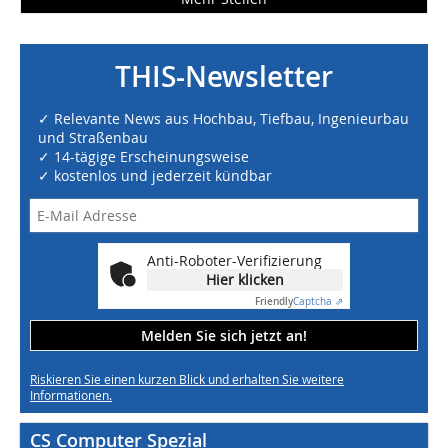
THIS-Newsletter
✓ Relevante News aus Hochbau, Tiefbau, Ingenieurbau
und Straßenbau
✓ 14-tägige Erscheinungsweise
✓ kostenlos und jederzeit kündbar
Anti-Roboter-Verifizierung
Hier klicken
Friendly
Captcha ⇗
Melden Sie sich jetzt an!
Riskieren Sie einen kurzen Blick und erhalten Sie weitere
Informationen.
CS Computer Spezial