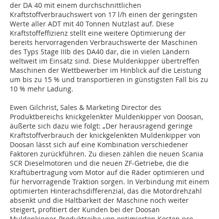
der DA 40 mit einem durchschnittlichen
Kraftstoffverbrauchswert von 17 l/h einen der geringsten
Werte aller ADT mit 40 Tonnen Nutzlast auf. Diese
Kraftstoffeffizienz stellt eine weitere Optimierung der
bereits hervorragenden Verbrauchswerte der Maschinen
des Typs Stage IIIb des DA40 dar, die in vielen Ländern
weltweit im Einsatz sind. Diese Muldenkipper übertreffen
Maschinen der Wettbewerber im Hinblick auf die Leistung
um bis zu 15 % und transportieren in günstigsten Fall bis zu
10 % mehr Ladung.
Ewen Gilchrist, Sales & Marketing Director des
Produktbereichs knickgelenkter Muldenkipper von Doosan,
äußerte sich dazu wie folgt: „Der herausragend geringe
Kraftstoffverbrauch der knickgelenkten Muldenkipper von
Doosan lässt sich auf eine Kombination verschiedener
Faktoren zurückführen. Zu diesen zählen die neuen Scania
SCR Dieselmotoren und die neuen ZF-Getriebe, die die
Kraftübertragung vom Motor auf die Räder optimieren und
für hervorragende Traktion sorgen. In Verbindung mit einem
optimierten Hinterachsdifferenzial, das die Motordrehzahl
absenkt und die Haltbarkeit der Maschine noch weiter
steigert, profitiert der Kunden bei der Doosan
Muldenkipper-Produktreihe von optimierten Kosten pro