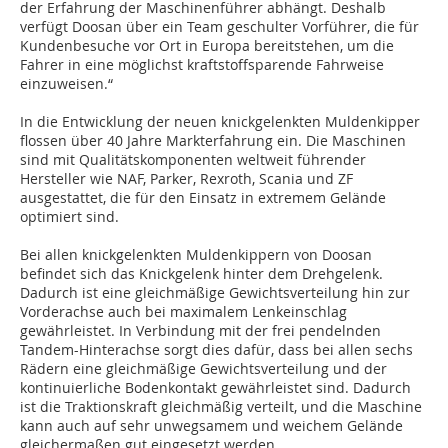
der Erfahrung der Maschinenführer abhängt. Deshalb
verfügt Doosan über ein Team geschulter Vorführer, die für
Kundenbesuche vor Ort in Europa bereitstehen, um die
Fahrer in eine möglichst kraftstoffsparende Fahrweise
einzuweisen.“
In die Entwicklung der neuen knickgelenkten Muldenkipper
flossen über 40 Jahre Markterfahrung ein. Die Maschinen
sind mit Qualitätskomponenten weltweit führender
Hersteller wie NAF, Parker, Rexroth, Scania und ZF
ausgestattet, die für den Einsatz in extremem Gelände
optimiert sind.
Bei allen knickgelenkten Muldenkippern von Doosan
befindet sich das Knickgelenk hinter dem Drehgelenk.
Dadurch ist eine gleichmäßige Gewichtsverteilung hin zur
Vorderachse auch bei maximalem Lenkeinschlag
gewährleistet. In Verbindung mit der frei pendelnden
Tandem-Hinterachse sorgt dies dafür, dass bei allen sechs
Rädern eine gleichmäßige Gewichtsverteilung und der
kontinuierliche Bodenkontakt gewährleistet sind. Dadurch
ist die Traktionskraft gleichmäßig verteilt, und die Maschine
kann auch auf sehr unwegsamem und weichem Gelände
gleichermaßen gut eingesetzt werden.