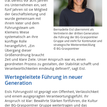
trat bereits vor acht Jahren
ins Unternehmen ein, seit
fünf Jahren ist sie Mitglied
der Geschäftsleitung und
wurde gemeinsam mit
ihrem Vater und dem
Führungsteam um
Bernadette Eisl übernimmt als
Klemens Wiese
Vertreterin der dritten Generation
systematisch an ihre
die Führung der BG-Graspointner
künftige Rolle
Gruppe und steht für Kontinuität und
strategische Weiterentwicklung
herangeführt. „Ein
© BG-Graspointner
Übergang dieser
Größenordnung braucht
Zeit und klare Ziele. Unser Anspruch war es, einen
geordneten Prozess zu gestalten, der Stabilität schafft und
Verantwortlichkeiten eindeutig definiert“, sagt Eisl.
Wertegeleitete Führung in neuer
Generation
Eisls Führungsstil ist geprägt von Offenheit, Verlässlichkeit
und einem ausgeprägten Verantwortungsgefühl. Ihr
Anspruch ist klar: Bewährte Stärken fortführen, die Kultur
der BG-Graspointner Gruppe weitertragen und das