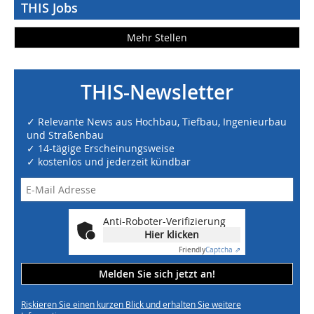
THIS Jobs
Mehr Stellen
THIS-Newsletter
✓ Relevante News aus Hochbau, Tiefbau, Ingenieurbau
und Straßenbau
✓ 14-tägige Erscheinungsweise
✓ kostenlos und jederzeit kündbar
Anti-Roboter-Verifizierung
Hier klicken
Friendly
Captcha ⇗
Melden Sie sich jetzt an!
Riskieren Sie einen kurzen Blick und erhalten Sie weitere