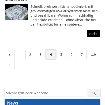
Schnell, preiswert, flächenoptimiert: mit
großformatigen KS-Bausystemen lässt sich
und bezahlbarer Wohnraum nachhaltig
und solide errichten – ohne Abstriche bei
der Flexibilität für eine spätere...
mehr
«
1
2
3
4
5
6
7
...9
»
News