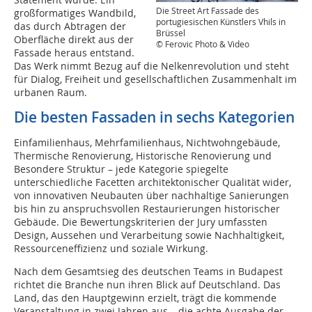
Die Street Art Fassade des
großformatiges Wandbild,
portugiesischen Künstlers Vhils in
das durch Abtragen der
Brüssel
Oberfläche direkt aus der
© Ferovic Photo & Video
Fassade heraus entstand.
Das Werk nimmt Bezug auf die Nelkenrevolution und steht
für Dialog, Freiheit und gesellschaftlichen Zusammenhalt im
urbanen Raum.
Die besten Fassaden in sechs Kategorien
Einfamilienhaus, Mehrfamilienhaus, Nichtwohngebäude,
Thermische Renovierung, Historische Renovierung und
Besondere Struktur – jede Kategorie spiegelte
unterschiedliche Facetten architektonischer Qualität wider,
von innovativen Neubauten über nachhaltige Sanierungen
bis hin zu anspruchsvollen Restaurierungen historischer
Gebäude. Die Bewertungskriterien der Jury umfassten
Design, Aussehen und Verarbeitung sowie Nachhaltigkeit,
Ressourceneffizienz und soziale Wirkung.
Nach dem Gesamtsieg des deutschen Teams in Budapest
richtet die Branche nun ihren Blick auf Deutschland. Das
Land, das den Hauptgewinn erzielt, trägt die kommende
Veranstaltung in zwei Jahren aus – die achte Ausgabe der