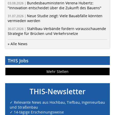
Bundesbauministerin Verena Hubertz:
03.08.2026 |
"Innovation entscheidet über die Zukunft des Bauens"
Neue Studie zeigt: Viele Bauabfälle könnten
31.07.2026 |
vermieden werden
Stahlbau-Verbände fordern vorausschauende
30.07.2026 |
Strategie für Brücken und Verkehrsnetze
» Alle News
THIS Jobs
Mehr Stellen
THIS-Newsletter
✓ Relevante News aus Hochbau, Tiefbau, Ingenieurbau
und Straßenbau
✓ 14-tägige Erscheinungsweise