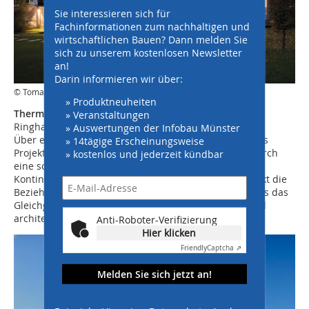
Sie interessieren sich für
Fachinformationen zum nachhaltigen und
wirtschaftlichen Bauen? Dann melden Sie
sich zu unserem kostenlosen Newsletter
an!
Darin informieren wir über:
© Tomaz Gregoric
» Produktneuheiten
Thermische Renovierung:
» Veranstaltungen
Ringhaus, Slowenien
» Auswertungen der Infobau Münster
Über eine thermische Renovierung hinaus stellt dieses
» 14tägige Erscheinungsweise
Projekt die Verbindung zwischen Haus und Garten durch
» kostenlos und jederzeit kündbar
eine sorgfältig gestaltete Erweiterung wieder her. Die
Kontinuität zwischen Innenraum und Landschaft stärkt die
Beziehung zur Umgebung. Die Jury schätzte besonders das
Gleichgewicht zwischen funktionaler Renovierung und
architektonischer Sensibilität.
Anti-Roboter-Verifizierung
Hier klicken
Friendly
Captcha ⇗
Melden Sie sich jetzt an!