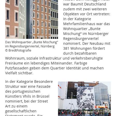
war Baumit Deutschland
zudem mit zwei weiteren
Objekten vor Ort vertreten:
In der Kategorie
Mehrfamilienhaus war das
Wohnquartier „Bunte
Mischung“ im Nürnberger
Regensburgerviertel
Das Wohnquartier „Bunte Mischung“
nominiert. Der Neubau mit
im Regensburgerviertel, Nürnberg
381 Wohnungen fördert
© BredtFotografie
durch bezahlbaren
Wohnraum, soziale Infrastruktur und verkehrsberuhigte
Freiräume ein lebendiges Miteinander. Farbige
Putzfassaden geben dem Quartier Identität und machen
Vielfalt sichtbar.
In der Kategorie Besondere
Struktur war eine Fassade
des portugiesischen
Künstlers Vhils in Brüssel
nominiert, bei der Street
Art zu einem
gesellschaftlichen
Statement wurde. Ein