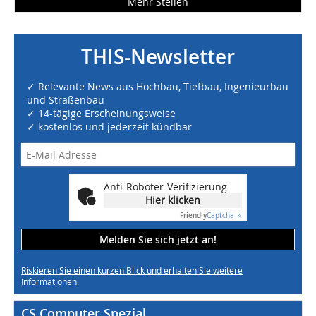
Mehr Stellen
THIS-Newsletter
✓ Relevante News aus Hochbau, Tiefbau, Ingenieurbau
und Straßenbau
✓ 14-tägige Erscheinungsweise
✓ kostenlos und jederzeit kündbar
Anti-Roboter-Verifizierung
Hier klicken
Friendly
Captcha ⇗
Melden Sie sich jetzt an!
Riskieren Sie einen kurzen Blick und erhalten Sie weitere
Informationen.
CS Computer Spezial