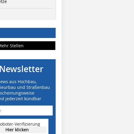
etze
Mehr Stellen
Newsletter
News aus Hochbau,
nieurbau und Straßenbau
rscheinungsweise
nd jederzeit kündbar
oboter-Verifizierung
Hier klicken