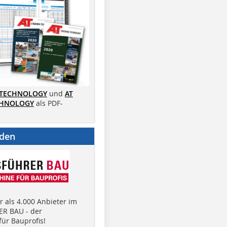
 TECHNOLOGY
und
AT
CHNOLOGY
als PDF-
nden
 als 4.000 Anbieter im
R BAU - der
ür Bauprofis!