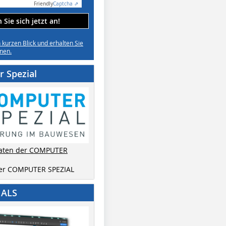
Friendly
Captcha ⇗
Sie sich jetzt an!
n kurzen Blick und erhalten Sie
nen.
 Spezial
aten der COMPUTER
der COMPUTER SPEZIAL
IALS