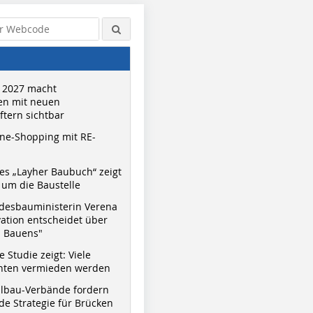
 2027 macht
n mit neuen
tern sichtbar
ne-Shopping mit RE-
s „Layher Baubuch“ zeigt
um die Baustelle
desbauministerin Verena
vation entscheidet über
s Bauens"
 Studie zeigt: Viele
nnten vermieden werden
hlbau-Verbände fordern
e Strategie für Brücken