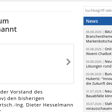
zum
News
nannt
BAU
06.08.2026 |
Branchentheme
Markenbotschaf
Onli
05.08.2026 |
INvent-Chatbot
Neue
04.08.2026 |
Lösungen rund 
Bun
03.08.2026 |
Hubertz: "Inno
die Zukunft de
 der Vorstand des
Neue
31.07.2026 |
Bauabfälle kö
bv) den bisherigen
Sta
irtsch.-Ing. Dieter Hesselmann
30.07.2026 |
vorausschauend
t.