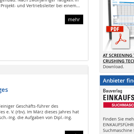
s Projekt- und Vertriebsleiter bei einem...
mehr
AT SCREENING
CRUSHING TE
Download.
Anbieter fi
ges
leiniger Geschäfts-führer des
 e. V. (rbv). Im März dieses Jahres hat
sch.-Ing. die Aufgaben von Dipl.-Ing.
Finden Sie mehr
EINKAUFSFÜHRE
Suchmaschine f