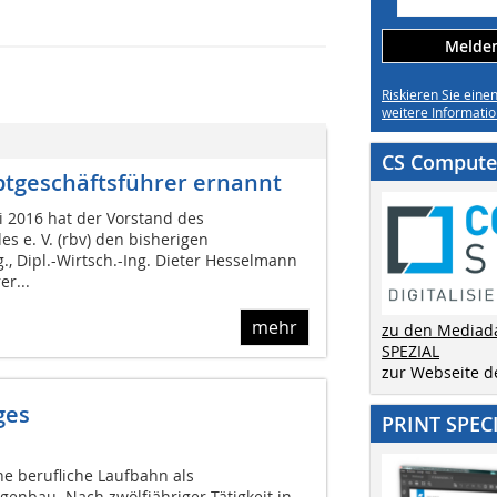
Melden 
Riskieren Sie eine
weitere Informatio
CS Computer
tgeschäftsführer ernannt
i 2016 hat der Vorstand des
s e. V. (rbv) den bisherigen
g., Dipl.-Wirtsch.-Ing. Dieter Hesselmann
r...
mehr
zu den Mediad
SPEZIAL
zur Webseite 
ges
PRINT SPEC
e berufliche Laufbahn als
genbau. Nach zwölfjähriger Tätigkeit in