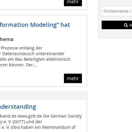
mehr
nformation Modeling“ hat
A
sthema
 Prozesse entlang der
r Datenaustausch untereinander
le am Bau Beteiligten elektronisch
en können. Der...
mehr
nderstanding
band.de www.gstt.de Die German Society
y e. V. (GSTT) und der
e. V. (rbv) haben ein Memorandum of