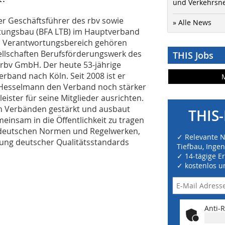
und Verkehrsn
ger Geschäftsführer des rbv sowie
» Alle News
itungsbau (BFA LTB) im Hauptverband
m Verantwortungsbereich gehören
llschaften Berufsförderungswerk des
THIS Jobs
rbv GmbH. Der heute 53-jährige
band nach Köln. Seit 2008 ist er
ll Hesselmann den Verband noch stärker
eister für seine Mitglieder ausrichten.
en Verbänden gestärkt und ausbaut
THIS-
insam in die Öffentlichkeit zu tragen
 deutschen Normen und Regelwerken,
✓ Relevante 
ung deutscher Qualitätsstandards
Tiefbau, Inge
✓ 14-tägige E
✓ kostenlos u
Anti-R