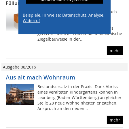
Füllung
Damit wird der Unipor-Mauerziegel auch
Beispiele, Hinweise: Datenschutz, Analyse,
ohne Dämmstoff-Füllung den
Widerruf
Anforderungen der kommenden
Energieeinsparverordnung (EnEV 2014)
gerecht. Zusätzlich bietet die monolithische
Ziegelbauweise in der...
mehr
Ausgabe 08/2016
Aus alt mach Wohnraum
Bestandsersatz in der Praxis: Dank Abriss
eines veralteten Kindergartens können in
Leonberg (Baden-Württemberg) an gleicher
Stelle 28 neue Wohneinheiten entstehen.
Anspruch an den neuen...
mehr