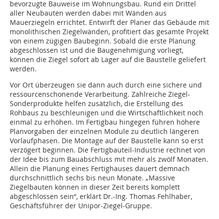
bevorzugte Bauweise im Wohnungsbau. Rund ein Drittel
aller Neubauten werden dabei mit Wänden aus
Mauerziegeln errichtet. Entwirft der Planer das Gebäude mit
monolithischen Ziegelwänden, profitiert das gesamte Projekt
von einem zügigen Baubeginn. Sobald die erste Planung
abgeschlossen ist und die Baugenehmigung vorliegt,
können die Ziegel sofort ab Lager auf die Baustelle geliefert
werden.
Vor Ort überzeugen sie dann auch durch eine sichere und
ressourcenschonende Verarbeitung. Zahlreiche Ziegel-
Sonderprodukte helfen zusätzlich, die Erstellung des
Rohbaus zu beschleunigen und die Wirtschaftlich­keit noch
einmal zu erhöhen. Im Fertigbau hingegen führen höhere
Planvorgaben der einzelnen Module zu deutlich längeren
Vorlaufphasen. Die Montage auf der Baustelle kann so erst
verzögert beginnen. Die Fertigbauteil-Industrie rechnet von
der Idee bis zum Bauabschluss mit mehr als zwölf Monaten.
Allein die Planung eines Fertighauses dauert demnach
durchschnittlich sechs bis neun Monate. „Massive
Ziegelbauten können in dieser Zeit bereits komplett
abgeschlossen sein“, erklärt Dr.-Ing. Thomas Fehlhaber,
Geschäftsführer der Unipor-Ziegel-Gruppe.