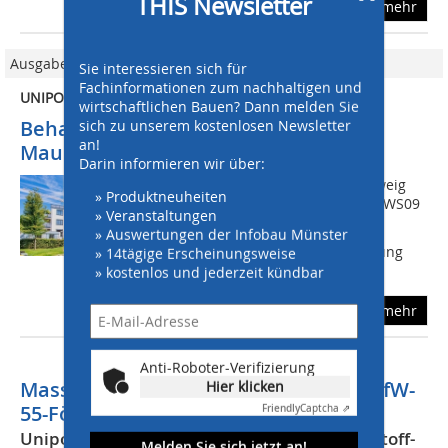
THIS Newsletter
mehr
Ausgabe 01/2015
Sie interessieren sich für
Fachinformationen zum nachhaltigen und
UNIPOR-ZIEGEL-GRUPPE
wirtschaftlichen Bauen? Dann melden Sie
sich zu unserem kostenlosen Newsletter
Behaglich wohnen mit gefüllten
an!
Mauerziegeln
Darin informieren wir über:
Dipl.-Ing. Hans-Gerd Heye, Braunschweig
» Produktneuheiten
Die eingesetzten Mauerziegel Unipor WS09
» Veranstaltungen
Coriso und Unipor WS10 Coriso mit
» Auswertungen der Infobau Münster
mineralischer Coriso-Dämmstoff-Füllung
» 14tägige Erscheinungsweise
verknüpfen durch moderne...
» kostenlos und jederzeit kündbar
mehr
Anti-Roboter-Verifizierung
Massiver W09-Mauerziegel erreicht KfW-
Hier klicken
55-Förderstandard
Friendly
Captcha ⇗
Unipor-Ziegel: Gute Figur auch ohne Dämmstoff-
Melden Sie sich jetzt an!