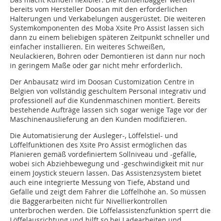
bereits vom Hersteller Doosan mit den erforderlichen
Halterungen und Verkabelungen ausgerüstet. Die weiteren
Systemkomponenten des Moba Xsite Pro Assist lassen sich
dann zu einem beliebigen späteren Zeitpunkt schneller und
einfacher installieren. Ein weiteres Schweißen,
Neulackieren, Bohren oder Demontieren ist dann nur noch
in geringem Maße oder gar nicht mehr erforderlich.
Der Anbausatz wird im Doosan Customization Centre in
Belgien von vollständig geschultem Personal integrativ und
professionell auf die Kundenmaschinen montiert. Bereits
bestehende Aufträge lassen sich sogar wenige Tage vor der
Maschinenauslieferung an den Kunden modifizieren.
Die Automatisierung der Ausleger-, Löffelstiel- und
Löffelfunktionen des Xsite Pro Assist ermöglichen das
Planieren gemäß vordefiniertem Sollniveau und -gefälle,
wobei sich Abziehbewegung und -geschwindigkeit mit nur
einem Joystick steuern lassen. Das Assistenzsystem bietet
auch eine integrierte Messung von Tiefe, Abstand und
Gefälle und zeigt dem Fahrer die Löffelhöhe an. So müssen
die Baggerarbeiten nicht für Nivellierkontrollen
unterbrochen werden. Die Löffelassistenzfunktion sperrt die
Löffelausrichtung und hilft so bei Ladearbeiten und