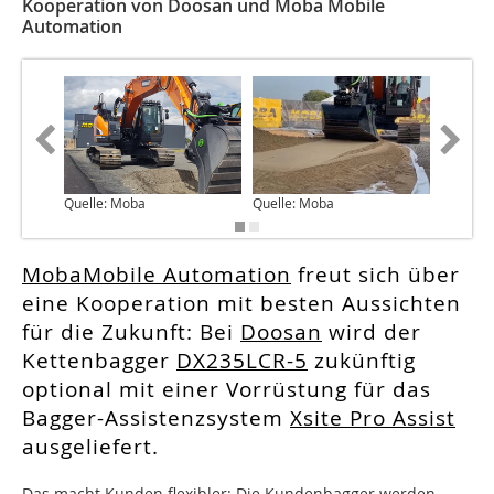
Kooperation von Doosan und Moba Mobile
Automation
Quelle: Moba
Quelle: Moba
Quelle:
MobaMobile Automation
freut sich über
eine Kooperation mit besten Aussichten
für die Zukunft: Bei
Doosan
wird der
Kettenbagger
DX235LCR-5
zukünftig
optional mit einer Vorrüstung für das
Bagger-Assistenzsystem
Xsite Pro Assist
ausgeliefert.
Das macht Kunden flexibler: Die Kundenbagger werden