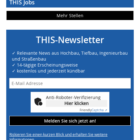
THIS Jobs
Mehr Stellen
THIS-Newsletter
✓ Relevante News aus Hochbau, Tiefbau, Ingenieurbau
und Straßenbau
✓ 14-tägige Erscheinungsweise
✓ kostenlos und jederzeit kündbar
Anti-Roboter-Verifizierung
Hier klicken
Friendly
Captcha ⇗
Melden Sie sich jetzt an!
Riskieren Sie einen kurzen Blick und erhalten Sie weitere
Informationen.