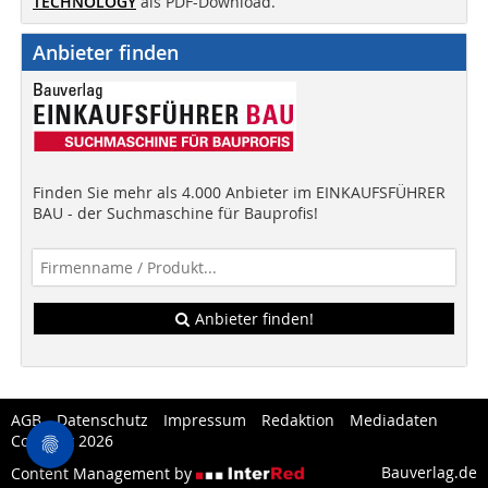
TECHNOLOGY
als PDF-Download.
Anbieter finden
Finden Sie mehr als 4.000 Anbieter im EINKAUFSFÜHRER
BAU - der Suchmaschine für Bauprofis!
Anbieter finden!
AGB
Datenschutz
Impressum
Redaktion
Mediadaten
Copytest 2026
Bauverlag.de
Content Management by