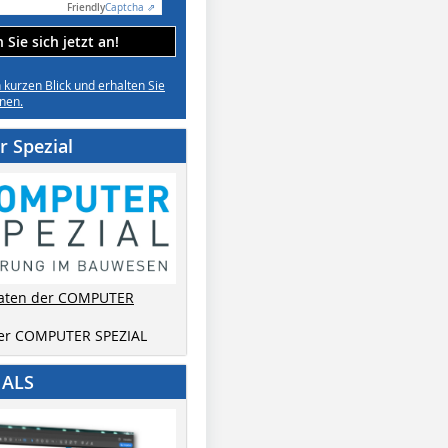
Friendly
Captcha ⇗
Sie sich jetzt an!
n kurzen Blick und erhalten Sie
nen.
 Spezial
aten der COMPUTER
der COMPUTER SPEZIAL
IALS