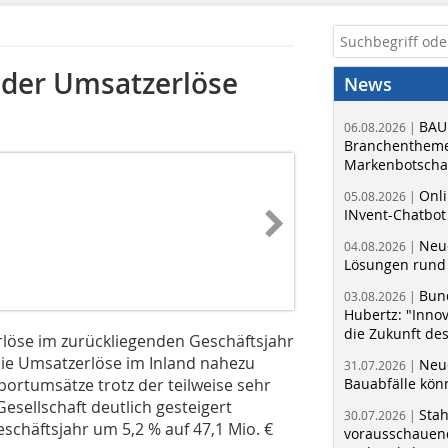
g der Umsatzerlöse
News
BAU
06.08.2026 |
Branchentheme
Markenbotschaf
Onli
05.08.2026 |
INvent-Chatbot
Neue
04.08.2026 |
Lösungen rund 
Bun
03.08.2026 |
Hubertz: "Inno
die Zukunft de
rlöse im zurückliegenden Geschäftsjahr
die Umsatzerlöse im Inland nahezu
Neue
31.07.2026 |
portumsätze trotz der teilweise sehr
Bauabfälle kö
esellschaft deutlich gesteigert
Sta
30.07.2026 |
schäftsjahr um 5,2 % auf 47,1 Mio. €
vorausschauend