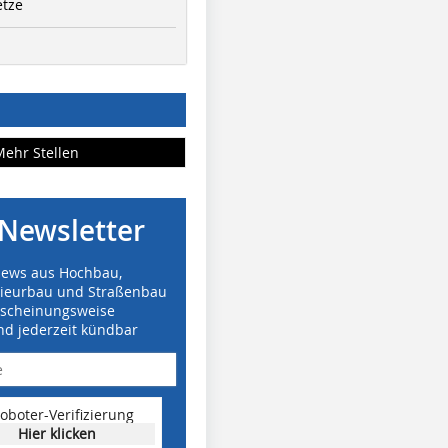
etze
Mehr Stellen
Newsletter
News aus Hochbau,
nieurbau und Straßenbau
rscheinungsweise
nd jederzeit kündbar
oboter-Verifizierung
Hier klicken