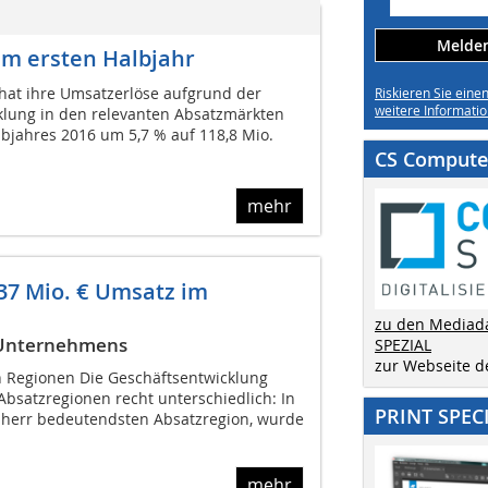
Melden 
im ersten Halbjahr
 hat ihre Umsatzerlöse aufgrund der
Riskieren Sie eine
weitere Informatio
klung in den relevanten Absatzmärkten
bjahres 2016 um 5,7 % auf 118,8 Mio. 
CS Computer
mehr
237 Mio. € Umsatz im
zu den Mediad
s Unternehmens
SPEZIAL
zur Webseite 
 Regionen Die Geschäftsentwicklung
 Absatzregionen recht unterschiedlich: In
PRINT SPEC
bherr bedeutendsten Absatzregion, wurde
mehr