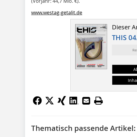
(Vorjahr: 44,7 Mio. €).
www.westag-getalit.de
Dieser Ar
THIS 04
Re
A
Inha
Thematisch passende Artikel: