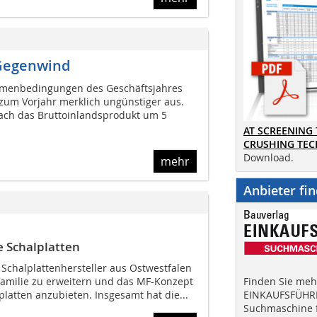
 Gegenwind
ahmenbedingungen des Geschäftsjahres
 zum Vorjahr merklich ungünstiger aus.
rach das Bruttoinlandsprodukt um 5
AT SCREENING
CRUSHING TE
Download.
mehr
Anbieter fi
 Schalplatten
 Schalplattenhersteller aus Ostwestfalen
familie zu erweitern und das MF-Konzept
Finden Sie mehr
platten anzubieten. Insgesamt hat die...
EINKAUFSFÜHRE
Suchmaschine f