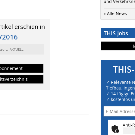
und Verkehrsn
» Alle News
tikel erschien in
THIS Jobs
/2016
ssort: AKTUELL
THIS-
bonnement
ltsverzeichnis
✓ Relevante 
Tiefbau, Inge
✓ 14-tägige E
✓ kostenlos u
Anti-R