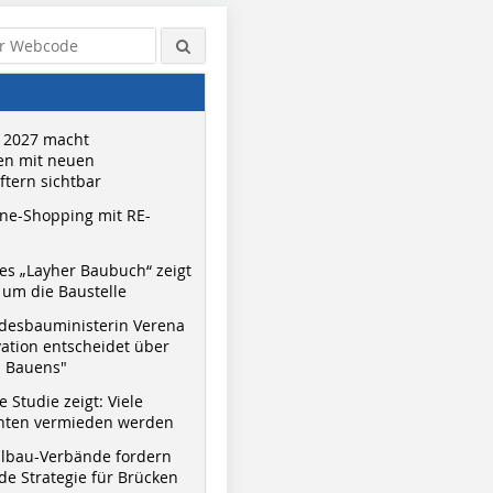
 2027 macht
n mit neuen
tern sichtbar
ne-Shopping mit RE-
s „Layher Baubuch“ zeigt
um die Baustelle
desbauministerin Verena
vation entscheidet über
s Bauens"
 Studie zeigt: Viele
nnten vermieden werden
hlbau-Verbände fordern
e Strategie für Brücken