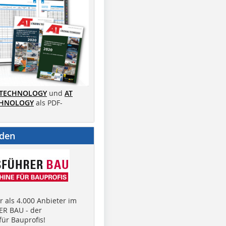
 TECHNOLOGY
und
AT
CHNOLOGY
als PDF-
nden
 als 4.000 Anbieter im
R BAU - der
ür Bauprofis!