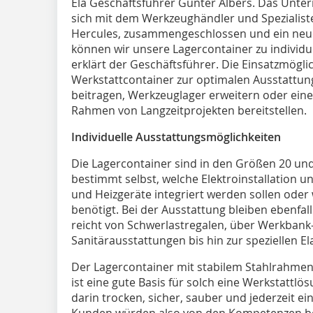
Ela Geschäftsführer Günter Albers. Das Unt
sich mit dem Werkzeughändler und Spezialist
Hercules, zusammengeschlossen und ein neu
können wir unsere Lagercontainer zu individu
erklärt der Geschäftsführer. Die Einsatzmöglich
Werkstattcontainer zur optimalen Ausstattung
beitragen, Werkzeuglager erweitern oder eine
Rahmen von Langzeitprojekten bereitstellen.
Individuelle Ausstattungsmöglichkeiten
Die Lagercontainer sind in den Größen 20 und
bestimmt selbst, welche Elektroinstallation u
und Heizgeräte integriert werden sollen oder 
benötigt. Bei der Ausstattung bleiben ebenfa
reicht von Schwerlastregalen, über Werkbank
Sanitärausstattungen bis hin zur speziellen E
Der Lagercontainer mit stabilem Stahlrahmen
ist eine gute Basis für solch eine Werkstatt
darin trocken, sicher, sauber und jederzeit e
Kunden würden also von den Kompetenzen bei