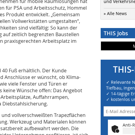
ernehmen für mobile Raumlösungen hat
und Verkehrsn
en für PSA und Arbeitsschutz, Hommel
» Alle News
es Produkt entwickelt. „Gemeinsam
ellen Vollwerkstätten umgestalten“,
keiten sind vielfältig: So kann der
THIS Jobs
 auf zeitlich begrenzten Baustellen
n praxisgerechten Arbeitsplatz im
THIS-
 40 Fuß erhältlich. Der Kunde
nd Anschlüsse er wünscht, ob Klima-
✓ Relevante 
wie viele Fenster und Türen er
Tiefbau, Inge
lls keine Wünsche offen: Das Angebot
✓ 14-tägige E
-Arbeitsplätze, Auffahrrampen,
✓ kostenlos u
la Diebstahlsicherung.
 und vollverschweißten Trapezflächen
lösung. Werkzeug und Materialen können
Anti-R
insatzbereit aufbewahrt werden. Die
der Unternehmen profitieren, ist sich