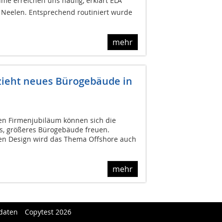
e erreichen uns häufig, erklärt ELA
 Neelen. Entsprechend routiniert wurde
mehr
zieht neues Bürogebäude in
en Firmenjubiläum können sich die
es, größeres Bürogebäude freuen.
en Design wird das Thema Offshore auch
mehr
daten
Copytest 2026