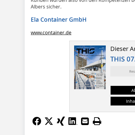
Albers sicher.
Ela Container GmbH
www.container.de
Dieser Ar
THIS 07
Res
A
Inha