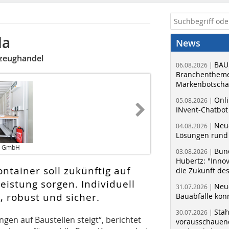
la
News
zeughandel
BAU
06.08.2026 |
Branchentheme
Markenbotschaf
Onli
05.08.2026 |
INvent-Chatbot
Neue
04.08.2026 |
Lösungen rund 
er GmbH
Bun
03.08.2026 |
Hubertz: "Inno
ntainer soll zukünftig auf
die Zukunft de
eistung sorgen. Individuell
Neue
31.07.2026 |
r, robust und sicher.
Bauabfälle kö
Sta
30.07.2026 |
gen auf Baustellen steigt“, berichtet
vorausschauend