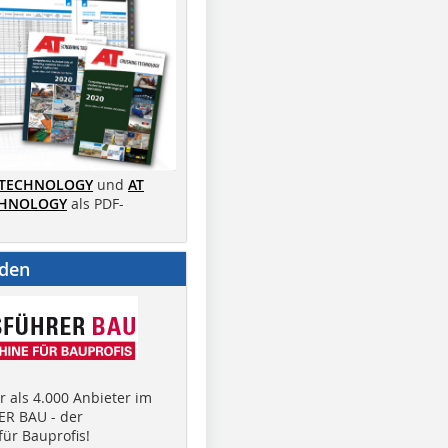
 TECHNOLOGY
und
AT
CHNOLOGY
als PDF-
nden
 als 4.000 Anbieter im
R BAU - der
ür Bauprofis!