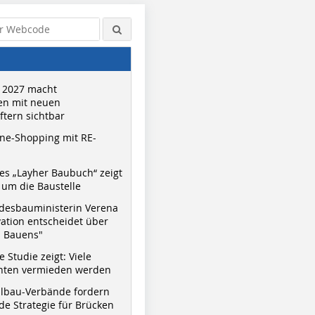
 2027 macht
n mit neuen
tern sichtbar
ne-Shopping mit RE-
s „Layher Baubuch“ zeigt
um die Baustelle
desbauministerin Verena
vation entscheidet über
s Bauens"
 Studie zeigt: Viele
nnten vermieden werden
hlbau-Verbände fordern
e Strategie für Brücken