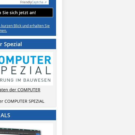
Friendly
Captcha ⇗
Sie sich jetzt an!
n kurzen Blick und erhalten Sie
nen.
 Spezial
aten der COMPUTER
der COMPUTER SPEZIAL
IALS