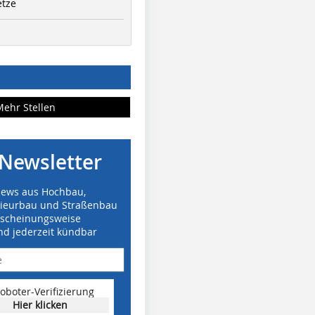
etze
Mehr Stellen
Newsletter
News aus Hochbau,
nieurbau und Straßenbau
rscheinungsweise
nd jederzeit kündbar
oboter-Verifizierung
Hier klicken