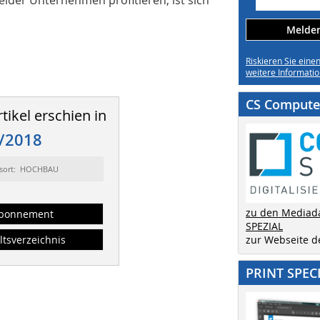
Melden 
Riskieren Sie eine
weitere Informatio
CS Computer
tikel erschien in
/2018
sort: HOCHBAU
zu den Mediad
bonnement
SPEZIAL
ltsverzeichnis
zur Webseite 
PRINT SPEC