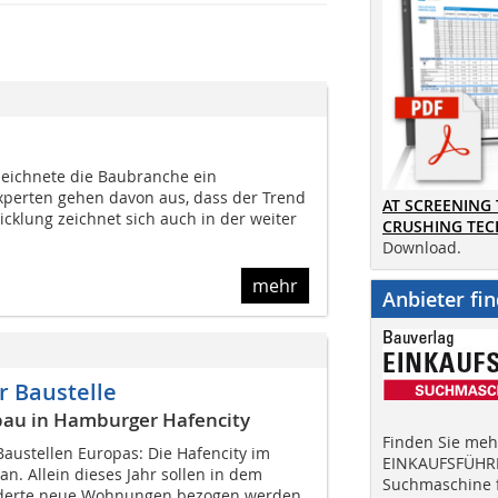
rzeichnete die Baubranche ein
xperten gehen davon aus, dass der Trend
AT SCREENING
wicklung zeichnet sich auch in der weiter
CRUSHING TE
Download.
mehr
Anbieter fi
r Baustelle
bau in Hamburger Hafencity
Finden Sie mehr
 Baustellen Europas: Die Hafencity im
EINKAUFSFÜHRE
n. Allein dieses Jahr sollen in dem
Suchmaschine f
nderte neue Wohnungen bezogen werden.