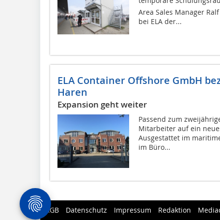
temporäre Schulungsräum
Area Sales Manager Ralf
bei ELA der...
ELA Container Offshore GmbH be
Haren
Expansion geht weiter
Passend zum zweijährig
Mitarbeiter auf ein neu
Ausgestattet im maritim
im Büro...
AGB
Datenschutz
Impressum
Redaktion
Media