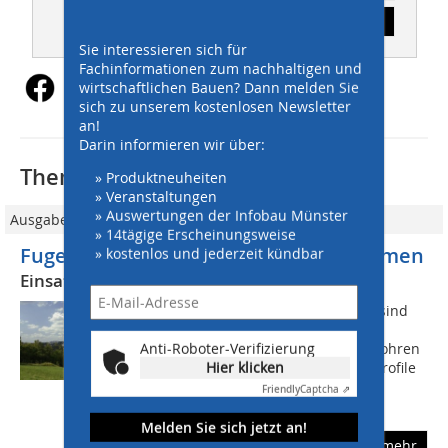
Inhaltsverzeichnis
Sie interessieren sich für
Fachinformationen zum nachhaltigen und
wirtschaftlichen Bauen? Dann melden Sie
sich zu unserem kostenlosen Newsletter
an!
Darin informieren wir über:
Thematisch passende Artikel:
» Produktneuheiten
» Veranstaltungen
» Auswertungen der Infobau Münster
Ausgabe 11/2011
» 14tägige Erscheinungsweise
Fugenabdichtung an Windenergietürmen
» kostenlos und jederzeit kündbar
Einsatz elastischer Fermadur Profile
Häufig vorkommende Anwendungen sind
die Abdichtungen von Fugen an
Anti-Roboter-Verifizierung
Kläranlagen, Becken, Kanälen, Betonrohren
Hier klicken
und Staumauern. Die Kompressionsprofile
bieten den großen Vorteil, dass sie
Friendly
Captcha ⇗
nahezu...
Melden Sie sich jetzt an!
mehr