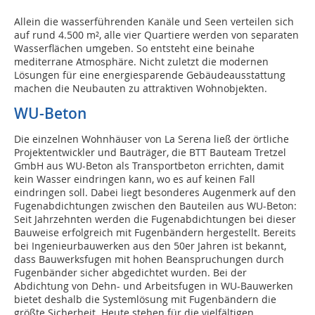
Allein die wasserführenden Kanäle und Seen verteilen sich
auf rund 4.500 m², alle vier Quartiere werden von separaten
Wasserflächen umgeben. So entsteht eine beinahe
mediterrane Atmosphäre. Nicht zuletzt die modernen
Lösungen für eine energiesparende Gebäudeausstattung
machen die Neubauten zu attraktiven Wohnobjekten.
WU-Beton
Die einzelnen Wohnhäuser von La Serena ließ der örtliche
Projektentwickler und Bauträger, die BTT Bauteam Tretzel
GmbH aus WU-Beton als Transportbeton errichten, damit
kein Wasser eindringen kann, wo es auf keinen Fall
eindringen soll. Dabei liegt besonderes Augenmerk auf den
Fugenabdichtungen zwischen den Bauteilen aus WU-Beton:
Seit Jahrzehnten werden die Fugenabdichtungen bei dieser
Bauweise erfolgreich mit Fugenbändern hergestellt. Bereits
bei Ingenieurbauwerken aus den 50er Jahren ist bekannt,
dass Bauwerksfugen mit hohen Beanspruchungen durch
Fugenbänder sicher abgedichtet wurden. Bei der
Abdichtung von Dehn- und Arbeitsfugen in WU-Bauwerken
bietet deshalb die Systemlösung mit Fugenbändern die
größte Sicherheit. Heute stehen für die vielfältigen