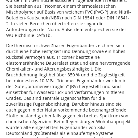
wurden mit den hochelastischen Fugenbändern realisiert.
Sie bestehen aus Tricomer, einem thermoelastischen
Mischpolymer auf Basis von weichem PVC (PVC-P) und Nitril-
Butadien-Kautschuk (NBR) nach DIN 18541 oder DIN 18541-
2. In vielen Bereichen übertreffen sie sogar die
Anforderungen der Norm. Außerdem entsprechen sie der
WU-Richtlinie DAfSTb.
Die thermisch schweißbaren Fugenbänder zeichnen sich
durch eine hohe Festigkeit und Dehnung sowie ein hohes
Rückstellvermögen aus. Tricomer besitzt eine
elastomerähnliche Dauerelastizität und eine hervorragende
Chemikalien- und Alterungsbeständigkeit. Die
Bruchdehnung liegt bei über 350 % und die Zugfestigkeit
bei mindestens 10 MPa. Tricomer-Fugenbänder werden in
der Güte „bitumenverträglich“ (BV) hergestellt und sind
einsetzbar für Wasserdruck und Verformungen mittleren
Grades. Das sind zentrale Eigenschaften für die
zuverlässige Fugenabdichtung. Darüber hinaus sind sie
auch gegen in der Natur vorkommende betonangreifende
Stoffe beständig, ebenfalls gegen ein breites Spektrum von
chemischen Agenzien. Beim Regensburger Wohnbauprojekt
wurden alle eingesetzten Fugenbänder von Sika
Deutschland größtenteils als einbaufertige Systeme