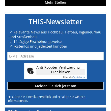
Mehr Stellen
THIS-Newsletter
✓ Relevante News aus Hochbau, Tiefbau, Ingenieurbau
und Straßenbau
✓ 14-tägige Erscheinungsweise
✓ kostenlos und jederzeit kündbar
Anti-Roboter-Verifizierung
Hier klicken
Friendly
Captcha ⇗
Melden Sie sich jetzt an!
Riskieren Sie einen kurzen Blick und erhalten Sie weitere
Informationen.