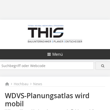
Menü
Hochbau
News
WDVS-Planungsatlas wird
mobil