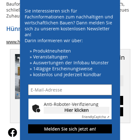
Baufortschritt bestätigt das. Den FK Austria Wien freut’s,
schließlich möchte er so schnell wie möglich in sein neues
Sie interessieren sich für
Zuhause ziehen.
Fachinformationen zum nachhaltigen und
wirtschaftlichen Bauen? Dann melden Sie
Hünnebeck Deutschland GmbH
sich zu unserem kostenlosen Newsletter
an!
Darin informieren wir über:
www.huennebeck.de
» Produktneuheiten
Dieser Artikel erschien in
» Veranstaltungen
» Auswertungen der Infobau Münster
THIS 08-09/2017
» 14tägige Erscheinungsweise
» kostenlos und jederzeit kündbar
Ressort: INGENIEURBAU
Abonnement
Anti-Roboter-Verifizierung
Hier klicken
Inhaltsverzeichnis
Friendly
Captcha ⇗
Melden Sie sich jetzt an!