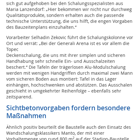
sich gut aufgehoben bei den Schalungsspezialisten aus
Maria Lanzen­dorf: „Hier bekommen wir nicht nur durchweg
Qualitätsprodukte, sondern erhalten auch die passende
technische Unterstützung, die uns hilft, die engen Vorgaben
des Bauzeitenplans einzuhalten.“
Vorarbeiter Selhadin Zekovic führt die Schalungskolonne vor
Ort und verrät: „Bei der Generali Arena ist es vor allem die
Topec
Deckenschalung, die uns mit ihrer simplen und si­cheren
Handhabung sehr schnelle Ein- und Ausschalzeiten
beschert.“ Die Tafeln der trägerlosen Alu-Modulschalung
werden mit wenigen Handgriffen durch maximal zwei Mann
vom sicheren Boden aus montiert: Tafel in das Lager
einhängen, hochschwenken und abstützen. Das Ausschalen
geschieht in umgekehrter Reihenfolge – ebenfalls sehr
zeitsparend.
Sichtbetonvorgaben fordern besondere
Maßnahmen
Ähnlich positiv beurteilt die Baustelle auch den Einsatz des
Wandschalungsklassikers Manto, der mit einer
2
Vorhaltemenge von rund 800 m
auf der Stadion-Baustelle