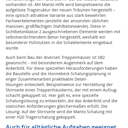
vorhanden ist. Mit Manto Hilfe wird beispielsweise die
aufgelöste Tragstruktur der neuen Tribünen her­gestellt –
eine optisch attraktive Variante aus stark bewehrten
Fachwerkelementen (anstelle der ansonsten üblichen
massiven, großflächigen Stahlbetonwände). Diese in
Sichtbeton­klasse 2 ausgeschriebenen Elemente werden mit
selbstverdichtendem Beton hergestellt, weshalb ein
besonderer Füllstutzen in die Schalelemente eingebaut
wurde.
Auch beim Bau der diversen Treppenhäuser ist SB2
gewünscht – mit besonderem Augenmerk auf dem
Ankerbild. Für diese speziellen Herausforderungen haben
die Baustelle und die Hünnebeck Schalungsplanung in
enger Zusammenarbeit praktikable Detail-
lösungen entwickelt: Bei­spielsweise zur Herstellung der
Stirnseite eines Treppenhauskerns, der mit einem Aufzug­
schacht gekoppelt ist. Hier galt es, eine spezielle
Schalungslösung zu entwickeln, die das Ankerbild und die
statischen Anforderungen gleichermaßen erfüllt. Die
Lösung: Auf der Stirnseite wird die Manto Schalung mit
einer H20 Trägerschalung gekoppelt.
Auch für alltägliche Aufgaben geeignet