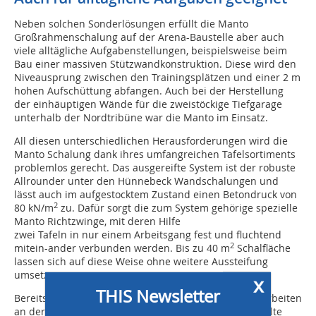
Neben solchen Sonderlösungen erfüllt die Manto
Großrahmenschalung auf der Arena-Baustelle aber auch
viele alltägliche Aufgabenstellungen, beispielsweise beim
Bau einer massiven Stützwandkonstruktion. Diese wird den
Niveausprung zwischen den Trainingsplätzen und einer 2 m
hohen Aufschüttung abfangen. Auch bei der Herstellung
der einhäuptigen Wände für die zweistöckige Tiefgarage
unterhalb der Nordtribüne war die Manto im Einsatz.
All diesen unterschiedlichen Herausforderungen wird die
Manto Schalung dank ihres umfangreichen Tafelsortiments
problemlos gerecht. Das ausgereifte System ist der robuste
Allrounder unter den Hünnebeck Wandschalungen und
lässt auch im aufgestocktem Zu­stand einen Betondruck von
2
80 kN/m
zu. Dafür sorgt die zum System gehörige spezielle
Manto Richtzwinge, mit deren Hilfe
zwei Tafeln in nur einem Arbeitsgang fest und fluchtend
2
mitein-ander verbunden werden. Bis zu 40 m
Schalfläche
lassen sich auf diese Weise ohne weitere Aussteifung
umsetzen.
x
THIS Newsletter
Bereits im Sommer diesen Jahres sollen alle Rohbauarbeiten
an der Generali Arena beendet sein. Der bislang erzielte