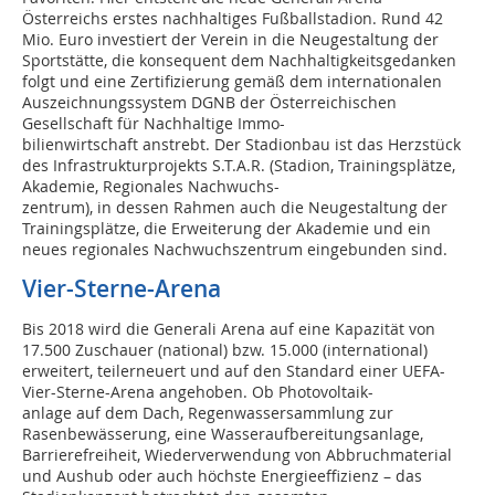
Österreichs erstes nachhaltiges Fußballstadion. Rund 42
Mio. Euro investiert der Verein in die Neugestaltung der
Sportstätte, die konsequent dem Nachhaltigkeitsgedanken
folgt und eine Zertifizierung gemäß dem internationalen
Auszeich­nungssystem DGNB der Österreichischen
Gesellschaft für Nachhaltige Immo-
bilienwirtschaft anstrebt. Der Stadionbau ist das Herzstück
des Infrastrukturprojekts S.T.A.R. (Stadion, Trainingsplätze,
Akademie, Regionales Nachwuchs-
zentrum), in dessen Rahmen auch die Neugestaltung der
Trainingsplätze, die Erweiterung der Akademie und ein
neues regionales Nachwuchszentrum eingebunden sind.
Vier-Sterne-Arena
Bis 2018 wird die Generali Arena auf eine Kapazität von
17.500 Zuschauer (national) bzw. 15.000 (international)
erweitert, teilerneuert und auf den Standard einer UEFA-
Vier-Sterne-Arena angehoben. Ob Photovoltaik-
anlage auf dem Dach, Regenwassersammlung zur
Rasenbewässerung, eine Wasseraufbereitungsanlage,
Barrierefreiheit, Wiederverwendung von Abbruchmaterial
und Aushub oder auch höchste Energieeffizienz – das