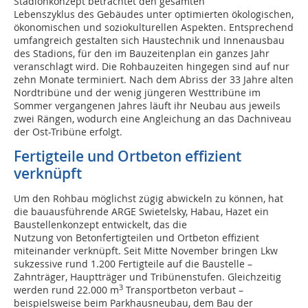
Stadionkonzept betrachtet den gesamten
Lebenszyklus des Gebäudes unter optimierten ökologischen,
ökonomischen und soziokulturellen Aspekten. Entsprechend
umfangreich gestalten sich Haustechnik und Innenausbau
des Stadions, für den im Bauzeitenplan ein ganzes Jahr
veranschlagt wird. Die Rohbauzeiten hingegen sind auf nur
zehn Monate terminiert. Nach dem Abriss der 33 Jahre alten
Nordtribüne und der wenig jüngeren Westtribüne im
Sommer vergangenen Jahres läuft ihr Neubau aus jeweils
zwei Rängen, wodurch eine Angleichung an das Dachniveau
der Ost-Tribüne erfolgt.
Fertigteile und Ortbeton effizient
verknüpft
Um den Rohbau möglichst zügig abwickeln zu können, hat
die bauausführende ARGE Swietelsky, Habau, Hazet ein
Baustellenkonzept entwickelt, das die
Nutzung von Betonfertigteilen und Ortbeton effizient
miteinander verknüpft. Seit Mitte November bringen Lkw
sukzessive rund 1.200 Fertigteile auf die Baustelle –
Zahnträger, Hauptträger und Tribü­nenstufen. Gleichzeitig
3
werden rund 22.000 m
Transportbeton verbaut –
beispielsweise beim Parkhausneubau, dem Bau der