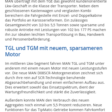
MAN überträgt mit dem TGE das gewohnt kundenorientierte
Lkw-Geschäft in die Klasse der Transporter. Neben dem
geschlossenen Kastenwagen und verglasten Kombi
bereichern die Fahrgestelle mit Einzel- und Doppelkabine
das Portfolio an Karosserieformen. Ein zulässiges
Gesamtgewicht von 3,0 bis 5,5 Tonnen sowie sparsame und
robuste Antriebe mit Leistungen von 102 bis 177 PS machen
ihn zur idealen leichten Transportlösung in Bau, Handwerk
und Personenbeförderung.
TGL und TGM mit neuem, sparsameren
Motor
Im mittleren Lkw-Segment fahren MAN TGL und TGM unter
anderem mit einem neuen Motor mit neuen Leistungsstufen
vor. Die neue MAN D08SCR-Motorgeneration zeichnet sich
durch ihre rein auf SCR-Technologie beruhende
Abgasnachbehandlung und einen einfacheren Aufbau aus.
Dies erweitert sowohl das Einsatzspektrum, dient der
Wartungsfreundlichkeit und stärkt die Zuverlässigkeit.
Außerdem konnte MAN den Verbrauch des neuen
Aggregates noch einmal um 5,5 Prozent reduzieren. Neue
Funktionen für das TipMatic-Getriebe kommen Fahrkomfort