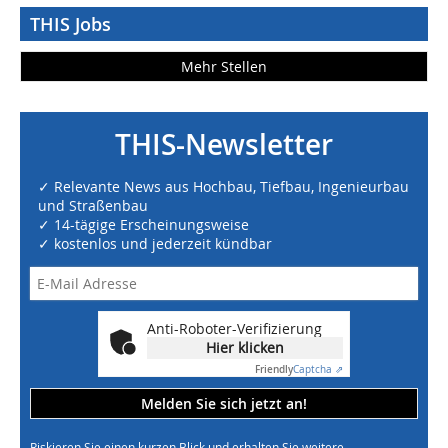
THIS Jobs
Mehr Stellen
THIS-Newsletter
✓ Relevante News aus Hochbau, Tiefbau, Ingenieurbau
und Straßenbau
✓ 14-tägige Erscheinungsweise
✓ kostenlos und jederzeit kündbar
Anti-Roboter-Verifizierung
Hier klicken
Friendly
Captcha ⇗
Melden Sie sich jetzt an!
Riskieren Sie einen kurzen Blick und erhalten Sie weitere