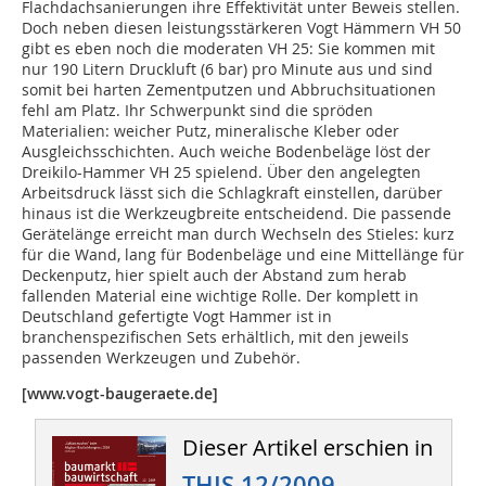
Flachdachsanierungen ihre Effektivität unter Beweis stellen.
Doch neben diesen leistungsstärkeren Vogt Hämmern VH 50
gibt es eben noch die moderaten VH 25: Sie kommen mit
nur 190 Litern Druckluft (6 bar) pro Minute aus und sind
somit bei harten Zementputzen und Abbruchsituationen
fehl am Platz. Ihr Schwerpunkt sind die spröden
Materialien: weicher Putz, mineralische Kleber oder
Ausgleichsschichten. Auch weiche Bodenbeläge löst der
Dreikilo-Hammer VH 25 spielend. Über den angelegten
Arbeitsdruck lässt sich die Schlagkraft einstellen, darüber
hinaus ist die Werkzeugbreite entscheidend. Die passende
Gerätelänge erreicht man durch Wechseln des Stieles: kurz
für die Wand, lang für Bodenbeläge und eine Mittellänge für
Deckenputz, hier spielt auch der Abstand zum herab
fallenden Material eine wichtige Rolle. Der komplett in
Deutschland gefertigte Vogt Hammer ist in
branchenspezifischen Sets erhältlich, mit den jeweils
passenden Werkzeugen und Zubehör.
[www.vogt-baugeraete.de]
Dieser Artikel erschien in
THIS 12/2009