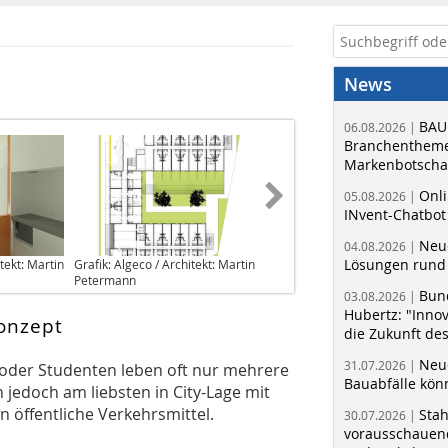
News
BAU
06.08.2026 |
Branchentheme
Markenbotschaf
Onli
05.08.2026 |
INvent-Chatbot
Neue
04.08.2026 |
Lösungen rund 
itekt: Martin
Grafik: Algeco / Architekt: Martin
Petermann
Bun
03.08.2026 |
Hubertz: "Inno
onzept
die Zukunft de
Neue
31.07.2026 |
 oder Studenten leben oft nur mehrere
Bauabfälle kö
jedoch am liebsten in City-Lage mit
 öffentliche Verkehrsmittel.
Sta
30.07.2026 |
vorausschauend