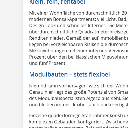
Klein, fein, rentabel
Mit einer Wohnfläche von durchschnittlich 20
modernen Bonsai-Apartments: viel Licht, Bad
Design-Look und schnelles Internet. Die Miete
überdurchschnittliche Quadratmeterpreise zu
Renditen nieder. Gemäß der auf Immobilienbe
liegen bei vergleichbaren Risiken die durchsch
Mikrowohnungen mit einer internen Verzinsun
Prozent über den bei klassischen Mietwohnu
und fünf Prozent.
Modulbauten – stets flexibel
Niemnd kann vorhersagen, wie sich der Wohnu
Genau hier liegt das große Potenzial von Sm
des Modulbauspezialisten Algeco aus Kehl. Si
und bleiben immer flexibel, auch nach Fertigst
Einzelne quaderförmige Stahlrahmenkonstrukt
komplexen Gebäuden konfiguriert. Zwischenwä
später beliebig versetzen. Bei veränderter Ma