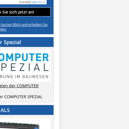
Friendly
Captcha ⇗
Sie sich jetzt an!
n kurzen Blick und erhalten Sie
nen.
 Spezial
aten der COMPUTER
der COMPUTER SPEZIAL
IALS