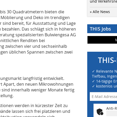
und Verkehrsn
 bis 30 Quadratmetern bieten die
» Alle News
, Möblierung und Deko im trendigen
r sind bereit, für Ausstattung und Lage
THIS Jobs
 bezahlen. Das schlägt sich in höheren
ratung spezialisierten Bulwiengesa AG
nittlichen Renditen bei
g zwischen vier und sechseinhalb
ngen üblichen Spannen zwischen zwei
THIS-
✓ Relevante 
Tiefbau, Inge
ngsmarkt langfristig entwickelt.
✓ 14-tägige E
art Apart, den neuen Mikrowohnungen
✓ kostenlos u
e sind innerhalb weniger Monate fertig
ellung.
ionen werden in kürzester Zeit zu
Anti-R
nde lassen sich frei platzieren und
rktsituation verwandeln sich