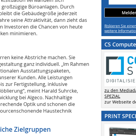
 großzügige Büroanlagen. Durch
Melden 
bleibt die Gebäudegröße jederzeit
ahre seine Attraktivität, dann zieht das
n Investoren die Chancen von heute
Riskieren Sie eine
weitere Informatio
siken minimieren.
CS Computer
rren keine Abstriche machen. Sie
estaltung ganz individuell. „Im Rahmen
optionalen Ausstattungspaketen,
unserer Kunden. Alle Leistungen
zur Fertigstellung, inklusive
öblierung“, meint Harald Suhrcke,
zu den Mediad
SPEZIAL
icklung bei Algeco. Nachhaltige
zur Webseite 
sprechende Optik und schonen die
ourcenschonende Haustechnik
PRINT SPEC
iche Zielgruppen