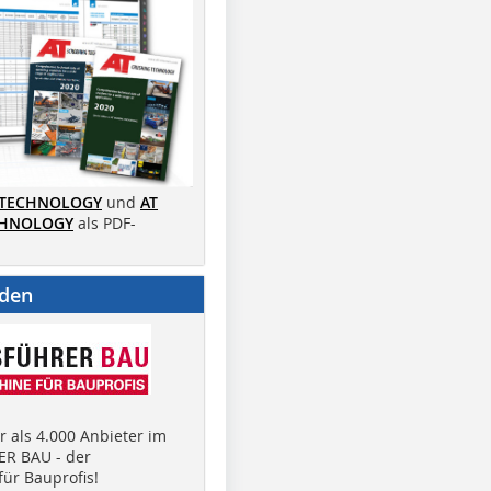
 TECHNOLOGY
und
AT
CHNOLOGY
als PDF-
nden
 als 4.000 Anbieter im
R BAU - der
ür Bauprofis!