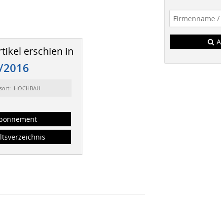
A
tikel erschien in
/2016
sort: HOCHBAU
bonnement
ltsverzeichnis