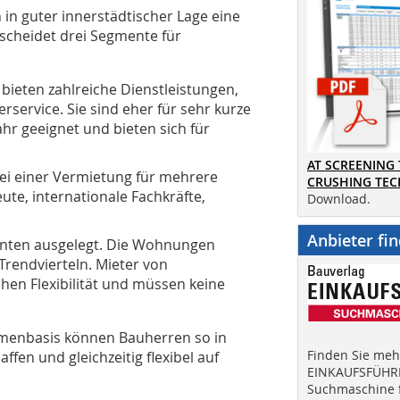
 in guter innerstädtischer Lage eine
scheidet drei Segmente für
bieten zahlreiche Dienstleistungen,
rservice. Sie sind eher für sehr kurze
hr geeignet und bieten sich für
AT SCREENING
ei einer Vermietung für mehrere
CRUSHING TE
te, internationale Fachkräfte,
Download.
Anbieter fi
udenten ausgelegt. Die Wohnungen
Trendvierteln. Mieter von
en Flexibilität und müssen keine
menbasis können Bauherren so in
Finden Sie mehr
en und gleichzeitig flexibel auf
EINKAUFSFÜHRE
Suchmaschine f