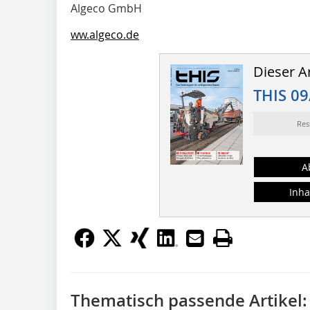
Algeco GmbH
ww.algeco.de
Dieser Ar
THIS 09
Res
A
Inha
Thematisch passende Artikel: