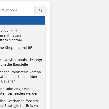
 2027 macht
n mit neuen
tern sichtbar
ne-Shopping mit RE-
s „Layher Baubuch“ zeigt
um die Baustelle
desbauministerin Verena
vation entscheidet über
s Bauens"
 Studie zeigt: Viele
nnten vermieden werden
hlbau-Verbände fordern
e Strategie für Brücken