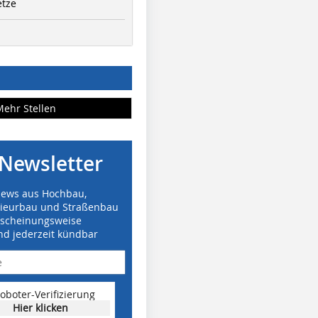
etze
Mehr Stellen
Newsletter
News aus Hochbau,
nieurbau und Straßenbau
rscheinungsweise
nd jederzeit kündbar
oboter-Verifizierung
Hier klicken