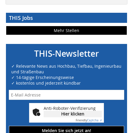
THIS Jobs
Mehr Stellen
THIS-Newsletter
✓ Relevante News aus Hochbau, Tiefbau, Ingenieurbau
und Straßenbau
✓ 14-tägige Erscheinungsweise
✓ kostenlos und jederzeit kündbar
Anti-Roboter-Verifizierung
Hier klicken
Friendly
Captcha ⇗
Melden Sie sich jetzt an!