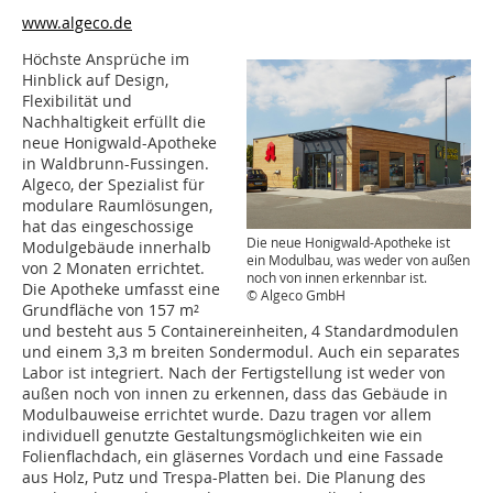
www.algeco.de
Höchste Ansprüche im
Hinblick auf Design,
Flexibilität und
Nachhaltigkeit erfüllt die
neue Honigwald-Apotheke
in Waldbrunn-Fussingen.
Algeco, der Spezialist für
modulare Raumlösungen,
hat das eingeschossige
Die neue Honigwald-Apotheke ist
Modulgebäude innerhalb
ein Modulbau, was weder von außen
von 2 Monaten errichtet.
noch von innen erkennbar ist.
Die Apotheke umfasst eine
© Algeco GmbH
Grundfläche von 157 m²
und besteht aus 5 Containereinheiten, 4 Standardmodulen
und einem 3,3 m breiten Sondermodul. Auch ein separates
Labor ist integriert. Nach der Fertigstellung ist weder von
außen noch von innen zu erkennen, dass das Gebäude in
Modulbauweise errichtet wurde. Dazu tragen vor allem
individuell genutzte Gestaltungsmöglichkeiten wie ein
Folienflachdach, ein gläsernes Vordach und eine Fassade
aus Holz, Putz und Trespa-Platten bei. Die Planung des