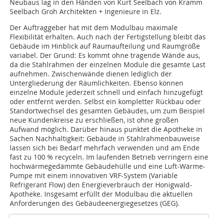
Neubaus lag in den Händen von Kurt Seelbach von Kramm
Seelbach Groh Architekten + Ingenieure in Elz.
Der Auftraggeber hat mit dem Modulbau maximale
Flexibilität erhalten. Auch nach der Fertigstellung bleibt das
Gebäude im Hinblick auf Raumaufteilung und Raumgröße
variabel. Der Grund: Es kommt ohne tragende Wände aus,
da die Stahlrahmen der einzelnen Module die gesamte Last
aufnehmen. Zwischenwände dienen lediglich der
Untergliederung der Räumlichkeiten. Ebenso können
einzelne Module jederzeit schnell und einfach hinzugefügt
oder entfernt werden. Selbst ein kompletter Rückbau oder
Standortwechsel des gesamten Gebäudes, um zum Beispiel
neue Kundenkreise zu erschließen, ist ohne großen
Aufwand möglich. Darüber hinaus punktet die Apotheke in
Sachen Nachhaltigkeit: Gebäude in Stahlrahmenbauweise
lassen sich bei Bedarf mehrfach verwenden und am Ende
fast zu 100 % recyceln. Im laufenden Betrieb verringern eine
hochwärmegedämmte Gebäudehülle und eine Luft-Wärme-
Pumpe mit einem innovativen VRF-System (Variable
Refrigerant Flow) den Energieverbrauch der Honigwald-
Apotheke. Insgesamt erfüllt der Modulbau die aktuellen
Anforderungen des Gebäudeenergiegesetzes (GEG).