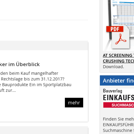
AT SCREENING
CRUSHING TE
ker im Überblick
Download.
nden beim Kauf mangelhafter
 Rechtslage bis zum 31.12.2017?
Anbieter fi
te Bauprodukte Ein im Sportplatzbau
t zur...
mehr
Finden Sie mehr
EINKAUFSFÜHRE
Suchmaschine f