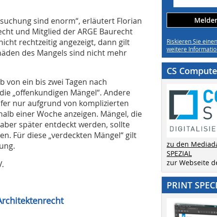
suchung sind enorm“, erläutert Florian
Melden 
echt und Mitglied der ARGE Baurecht
ht rechtzeitig angezeigt, dann gilt
Riskieren Sie eine
weitere Informatio
häden des Mangels sind nicht mehr
CS Computer
b von ein bis zwei Tagen nach
ür die „offenkundigen Mängel“. Andere
fer nur aufgrund von komplizierten
alb einer Woche anzeigen. Mängel, die
 aber später entdeckt werden, sollte
. Für diese „verdeckten Mängel“ gilt
zu den Mediad
kung.
SPEZIAL
zur Webseite 
.
PRINT SPEC
Architektenrecht