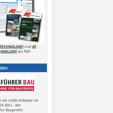
 TECHNOLOGY
und
AT
CHNOLOGY
als PDF-
nden
 als 4.000 Anbieter im
R BAU - der
ür Bauprofis!