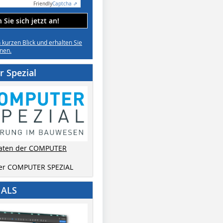
Friendly
Captcha ⇗
Sie sich jetzt an!
n kurzen Blick und erhalten Sie
nen.
 Spezial
aten der COMPUTER
der COMPUTER SPEZIAL
IALS