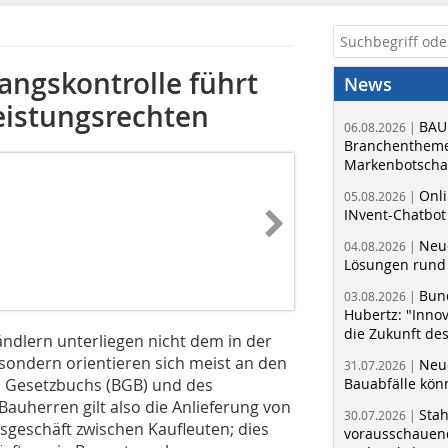
ngskontrolle führt
News
eistungsrechten
BAU
06.08.2026 |
Branchentheme
Markenbotschaf
Onli
05.08.2026 |
INvent-Chatbot
Neue
04.08.2026 |
Lösungen rund 
Bun
03.08.2026 |
Hubertz: "Inno
die Zukunft de
ändlern unterliegen nicht dem in der
sondern orientieren sich meist an den
Neue
31.07.2026 |
en Gesetzbuchs (BGB) und des
Bauabfälle kö
auherren gilt also die Anlieferung von
Sta
30.07.2026 |
sgeschäft zwischen Kaufleuten; dies
vorausschauend