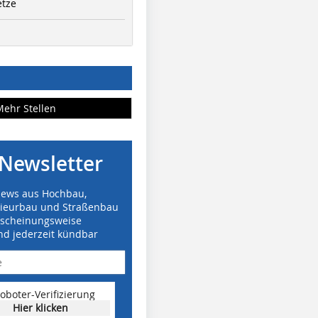
etze
Mehr Stellen
Newsletter
News aus Hochbau,
nieurbau und Straßenbau
rscheinungsweise
nd jederzeit kündbar
oboter-Verifizierung
Hier klicken