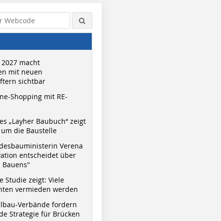
 2027 macht
n mit neuen
tern sichtbar
ne-Shopping mit RE-
s „Layher Baubuch“ zeigt
um die Baustelle
desbauministerin Verena
vation entscheidet über
s Bauens"
 Studie zeigt: Viele
nnten vermieden werden
hlbau-Verbände fordern
e Strategie für Brücken