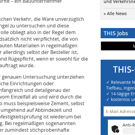
 dürfte – ein Bauunternehmer
und Verkehrsn
» Alle News
chen Verkehr, die Ware unverzüglich
ngel zu untersuchen und diese
lle obliegt also in der Regel dem
THIS Jobs
ätzlich nicht verpflichtet, die von
uten Materialien in regelmäßigen
lerdings selbst der Besteller ist,
nd Rügepflicht, wenn er sowohl für die
eauftragt wurde.
THIS-
er genauen Untersuchung unterziehen
✓ Relevante 
iche Einrichtungen oder
Tiefbau, Inge
mfangreich und detailgenau der
✓ 14-tägige E
vom Einzelfall ab und wird durch die
✓ kostenlos u
 muss beispielsweise Zement, selbst
d, umgehend auf Abbindezeit und
festigkeitsprüfung ist wiederum bei
ig. Bei regelmäßigen sogenannten
Anti-R
fer zumindest stichprobenhafte