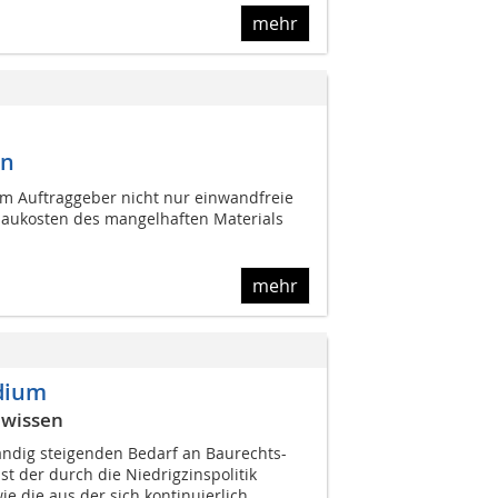
mehr
en
m Auftraggeber nicht nur einwandfreie
sbaukosten des mangelhaften Materials
mehr
dium
nwissen
ndig steigenden Bedarf an Baurechts-
st der durch die Niedrigzinspolitik
e die aus der sich kontinuierlich