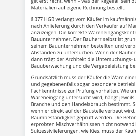
gilt erst recht, wenn – was der Regelfall sein
Materialien auf eigene Rechnung bestellt.
§ 377 HGB verlangt vom Käufer im kaufmännis
nach Anlieferung durch den Verkäufer auf Mä
anzuzeigen. Die korrekte Wareneingangskontro
Bauunternehmer. Der Bauherr selbst ist grunds
seinem Bauunternehmen bestellten und verba
Abständen zu untersuchen. Wenn der Bauherr al
dann trägt der Architekt die Untersuchungs- u
Bauüberwachung und die Vergabeleistung b
Grundsätzlich muss der Käufer die Ware ein
und gegebenenfalls sogar besondere betriebl
Fachkenntnisse zur Prüfung vorhalten. Wie u
Wareneingang untersucht wird, hängt jeweils 
Branche und den Handelsbrauch bestimmt. So
wenn er direkt auf der Baustelle verbaut wir
Raumbeständigkeit geprüft werden. Die Beton
erprobten Mischverhältnissen nicht notwend
Sukzessivlieferungen, wie Kies, muss der Käu