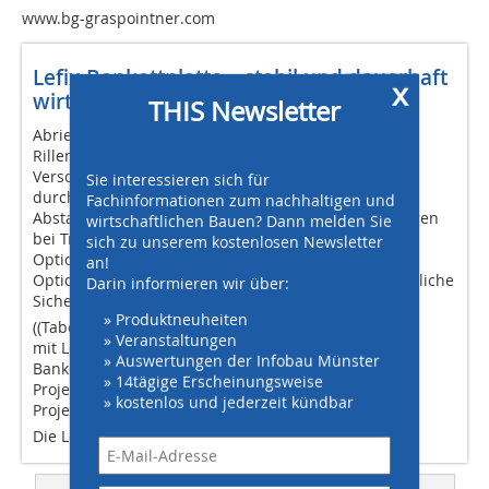
www.bg-graspointner.com
Lefix-Bankettplatte – stabil und dauerhaft
x
wirtschaftlich
THIS Newsletter
Abriebfeste und frostbeständige Oberfläche
Rillenprofil für warnenden Rumpeleffekt
Verschiebungsfreier Verbund und einfacher Einbau
Sie interessieren sich für
durch Verzahnung
Fachinformationen zum nachhaltigen und
Abstandshilfen zum Schutz schützen vor Abplatzungen
wirtschaftlichen Bauen? Dann melden Sie
bei Transport und Verlegung
sich zu unserem kostenlosen Newsletter
Optionale Aussparung für Leitpfosten
an!
Optionale Reflexionsmarkierungen sorgen für zusätzliche
Darin informieren wir über:
Sicherheit
» Produktneuheiten
((Tabelle)
» Veranstaltungen
mit Lefix-Bankettplatte Vollausbau (ohne Lefix
» Auswertungen der Infobau Münster
Bankettplatte)
» 14tägige Erscheinungsweise
Projektdauer neun Wochen mind. sechs Monate
» kostenlos und jederzeit kündbar
Projektgesamtkosten 400.000 € ca. 2.000.000 €
Die Lefix Bankettplatte macht sich bezahlt.