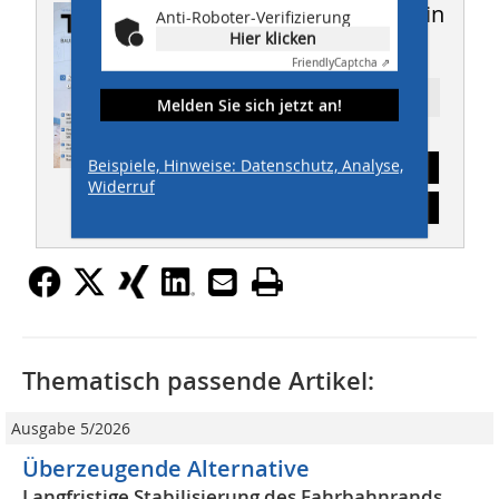
Dieser Artikel erschien in
Anti-Roboter-Verifizierung
Hier klicken
THIS 11-12/2020
Friendly
Captcha ⇗
Ressort: STRASSENBAU
Melden Sie sich jetzt an!
Beispiele, Hinweise: Datenschutz, Analyse,
Abonnement
Widerruf
Inhaltsverzeichnis
Thematisch passende Artikel:
Ausgabe 5/2026
Überzeugende Alternative
Langfristige Stabilisierung des Fahrbahnrands