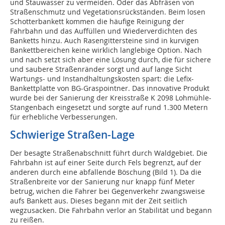
und Stauwasser zu vermeiden. Oder das Abfräsen von
Straßenschmutz und Vegetationsrückständen. Beim losen
Schotterbankett kommen die häufige Reinigung der
Fahrbahn und das Auffüllen und Wiederverdichten des
Banketts hinzu.
A
uch Rasengittersteine sind in kurvigen
Bankettbereichen keine wirklich langlebige Option. Nach
und nach setzt sich aber eine Lösung durch, die für sichere
und saubere Straßenränder sorgt und auf lange Sicht
Wartungs- und Instandhaltungskosten spart: die Lefix-
Bankettplatte von BG-Graspointner. Das innovative Produkt
wurde bei der Sanierung der Kreisstraße K 2098 Lohmühle-
Stangenbach eingesetzt und sorgte auf rund 1.300 Metern
für erhebliche Verbesserungen.
Schwierige Straßen-Lage
Der besagte Straßenabschnitt führt durch Waldgebiet. Die
Fahrbahn ist auf einer Seite durch Fels begrenzt, auf der
anderen durch eine abfallende Böschung (Bild 1). Da die
Straßenbreite vor der Sanierung nur knapp fünf Meter
betrug, wichen die Fahrer bei Gegenverkehr zwangsweise
aufs Bankett aus. Dieses begann mit der Zeit seitlich
wegzusacken. Die Fahrbahn verlor an Stabilität und begann
zu reißen.