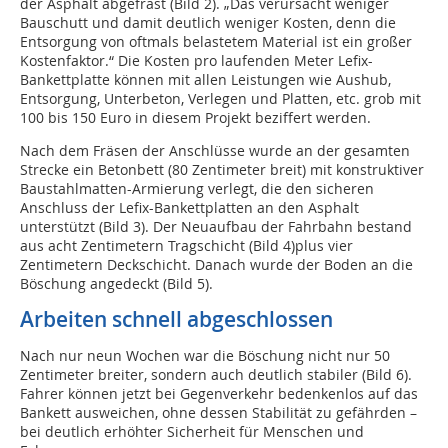
der Asphalt abgefräst (Bild 2). „Das verursacht weniger
Bauschutt und damit deutlich weniger Kosten, denn die
Entsorgung von oftmals belastetem Material ist ein großer
Kostenfaktor.“ Die Kosten pro laufenden Meter Lefix-
Bankettplatte können mit allen Leistungen wie Aushub,
Entsorgung, Unterbeton, Verlegen und Platten, etc. grob mit
100 bis 150 Euro in diesem Projekt beziffert werden.
Nach dem Fräsen der Anschlüsse wurde an der gesamten
Strecke ein Betonbett (80 Zentimeter breit) mit konstruktiver
Baustahlmatten-Armierung verlegt, die den sicheren
Anschluss der Lefix-Bankettplatten an den Asphalt
unterstützt (Bild 3). Der Neuaufbau der Fahrbahn bestand
aus acht Zentimetern Tragschicht (Bild 4)plus vier
Zentimetern Deckschicht. Danach wurde der Boden an die
Böschung angedeckt (Bild 5).
Arbeiten schnell abgeschlossen
Nach nur neun Wochen war die Böschung nicht nur 50
Zentimeter breiter, sondern auch deutlich stabiler (Bild 6).
Fahrer können jetzt bei Gegenverkehr bedenkenlos auf das
Bankett ausweichen, ohne dessen Stabilität zu gefährden –
bei deutlich erhöhter Sicherheit für Menschen und