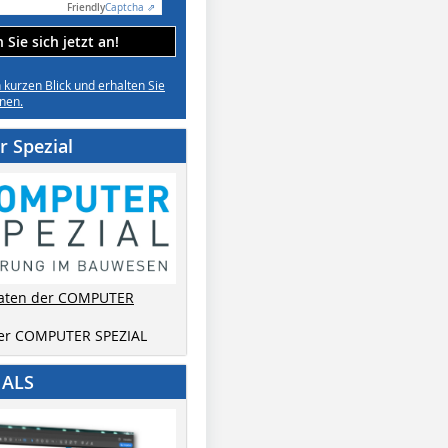
Friendly
Captcha ⇗
Sie sich jetzt an!
n kurzen Blick und erhalten Sie
nen.
 Spezial
aten der COMPUTER
der COMPUTER SPEZIAL
IALS