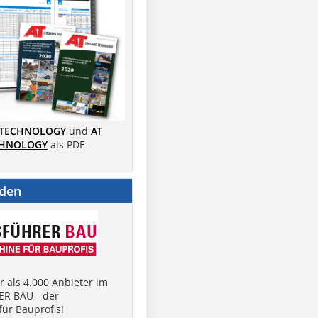
 TECHNOLOGY
und
AT
CHNOLOGY
als PDF-
nden
 als 4.000 Anbieter im
R BAU - der
ür Bauprofis!