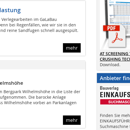
elastung
ei Verlegearbeiten im GaLaBau
enn bei Regenfällen, wie wir sie in den
sind reine Sandfugen schnell ausgespült.
mehr
AT SCREENING
CRUSHING TE
Download.
Anbieter fi
helmshöhe
 Bergpark Wilhelmshöhe in die Liste der
 aufgenommen. Die barocke Anlage
oss Wilhelmshöhe vorbei an Parkanlagen
Finden Sie mehr
mehr
EINKAUFSFÜHRE
Suchmaschine f