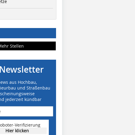
etze
Mehr Stellen
Newsletter
News aus Hochbau,
nieurbau und Straßenbau
rscheinungsweise
nd jederzeit kündbar
oboter-Verifizierung
Hier klicken