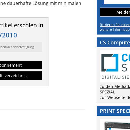
eine dauerhafte Lösung mit minimalen
Melden 
tikel erschien in
Riskieren Sie eine
weitere Informatio
/2010
CS Computer
Oberflächenbefestigung
bonnement
ltsverzeichnis
zu den Mediad
SPEZIAL
zur Webseite 
PRINT SPEC