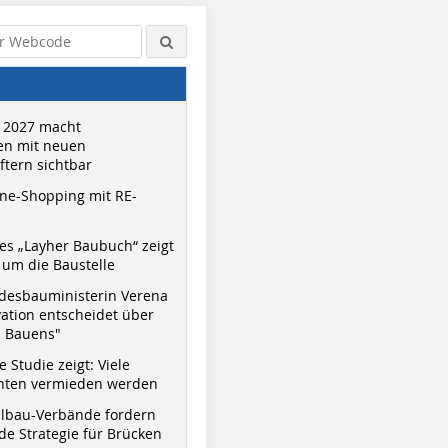
 2027 macht
n mit neuen
tern sichtbar
ne-Shopping mit RE-
s „Layher Baubuch“ zeigt
um die Baustelle
desbauministerin Verena
vation entscheidet über
s Bauens"
 Studie zeigt: Viele
nnten vermieden werden
hlbau-Verbände fordern
e Strategie für Brücken