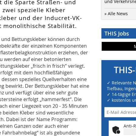
 die Sparte Straßen- und
und Verkehrsn
zwei spezielle Kleber
» Alle News
kleber und der Inducret-VK-
 monolithische Stabilität.
THIS Jobs
 und Bettungskleber können durch
lebekräfte der einzelnen Komponenten
lasterbelagkonstruktion erziehen, der
zu werden auf einer betonierten
tungskleber „frisch in frisch“ verlegt.
THIS-
erfolgt mit dem hochfließfähigen
 dessen spezielles Quellverhalten eine
✓ Relevante 
ng bewirkt. Der Bettungskleber hat eine
Tiefbau, Inge
nz und verfügt über eine sehr gute
✓ 14-tägige E
stersteine erfolgt „hammerfest“. Die
✓ kostenlos u
ach einer Liegezeit von 20 - 35 Minuten
e beiden Kleber sind wesentliche
th. Dabei ist der Name Programm:
nzelnen Ganzen oder auch einer
Anti-R
e Fahrbahnbelag“ ist als gebundene