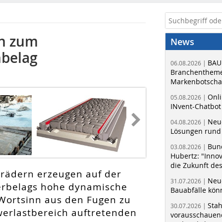
en zum
News
nbelag
BAU
06.08.2026 |
Branchentheme
Markenbotschaf
Onli
05.08.2026 |
INvent-Chatbot
Neue
04.08.2026 |
Lösungen rund 
Bun
03.08.2026 |
Hubertz: "Inno
die Zukunft de
rädern erzeugen auf der
Neue
31.07.2026 |
terbelags hohe dynamische
Bauabfälle kö
 Wortsinn aus den Fugen zu
Sta
30.07.2026 |
werlastbereich auftretenden
vorausschauend