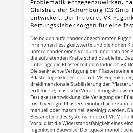
Problematik entgegenzuwirken, hat
Gleisbau der Schomburg ICS GmbH 
entwickelt. Der Inducret-VK-Fugen
Bettungskleber sorgen für eine fast
Die beiden aufeinander abgestimmten Fugen-
ihre hohen Festigkeitswerte und die hohen K
untereinander einen Verbund innerhalb der Pf
die auftretenden Kräfte schadlos ableitet. Da
Unterlage die Pflaster mit dem Inducret-VK-Bet
Die senkrechte Verfugung der Pflastersteine 
Pflasterfugenkleber Inducret -VK-Fugenkleber,
dreidimensionale Stabilisierung der Pflasteru
erdfeuchte, plastische Verarbeitungskonsiste
Festigkeitsentwicklung; die Verlegung der Pfla
frisch verfugte Pflastersteinoberfläche kann n
manuell oder maschinell gereinigt werden. Di
Bestandteile des Systems Inducret-VK-Monoli
Vorbild ist die Widerstandsfähigkeit eines ei
fugenlosen Bauweise. Der „quasi-monolitisch