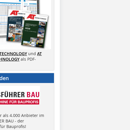
 TECHNOLOGY
und
AT
CHNOLOGY
als PDF-
nden
 als 4.000 Anbieter im
R BAU - der
ür Bauprofis!