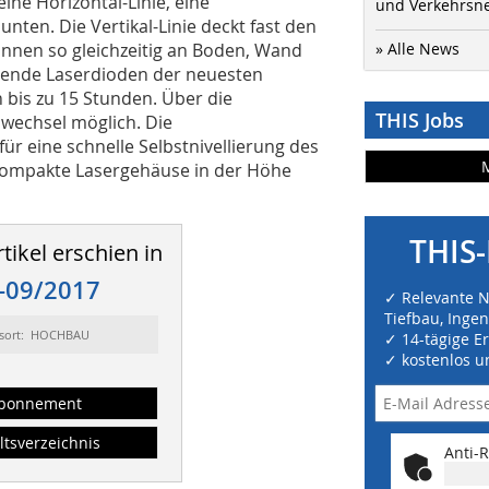
ne Horizontal-Linie, eine
und Verkehrsn
nten. Die Vertikal-Linie deckt fast den
önnen so gleichzeitig an Boden, Wand
» Alle News
nde Laserdioden der neuesten
 bis zu 15 Stunden. Über die
THIS Jobs
swechsel möglich. Die
ür eine schnelle Selbstnivellierung des
 kompakte Lasergehäuse in der Höhe
THIS-
tikel erschien in
-09/2017
✓ Relevante 
Tiefbau, Inge
sort: HOCHBAU
✓ 14-tägige E
✓ kostenlos u
bonnement
ltsverzeichnis
Anti-R