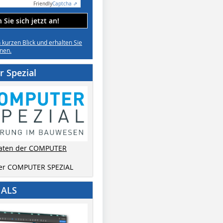
Friendly
Captcha ⇗
Sie sich jetzt an!
n kurzen Blick und erhalten Sie
nen.
 Spezial
aten der COMPUTER
der COMPUTER SPEZIAL
IALS