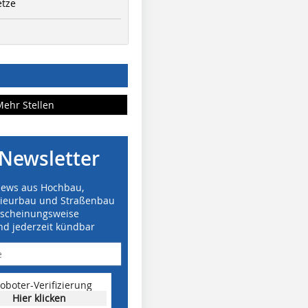
etze
Mehr Stellen
Newsletter
News aus Hochbau,
nieurbau und Straßenbau
rscheinungsweise
nd jederzeit kündbar
oboter-Verifizierung
Hier klicken