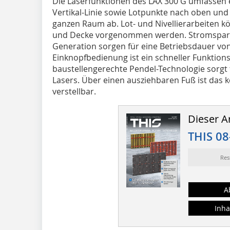
Die Laserfunktionen des LAX 300 G umfassen ei
Vertikal-Linie sowie Lotpunkte nach oben und u
ganzen Raum ab. Lot- und Nivellierarbeiten k
und Decke vorgenommen werden. Stromspare
Generation sorgen für eine Betriebsdauer von
Einknopfbedienung ist ein schneller Funktion
baustellengerechte Pendel-Technologie sorgt f
Lasers. Über einen ausziehbaren Fuß ist das
verstellbar.
Dieser Ar
THIS 08
Res
A
Inha