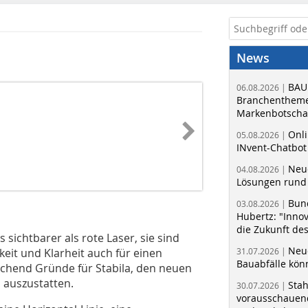
News
BAU
06.08.2026 |
Branchentheme
Markenbotschaf
Onli
05.08.2026 |
INvent-Chatbot
Neue
04.08.2026 |
Lösungen rund 
Bun
03.08.2026 |
Hubertz: "Inno
die Zukunft de
 sichtbarer als rote Laser, sie sind
Neue
keit und Klarheit auch für einen
31.07.2026 |
Bauabfälle kö
ichend Gründe für Stabila, den neuen
 auszustatten.
Sta
30.07.2026 |
vorausschauend