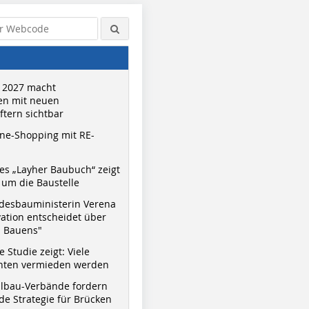
 2027 macht
n mit neuen
tern sichtbar
ne-Shopping mit RE-
s „Layher Baubuch“ zeigt
um die Baustelle
desbauministerin Verena
vation entscheidet über
s Bauens"
 Studie zeigt: Viele
nnten vermieden werden
hlbau-Verbände fordern
e Strategie für Brücken