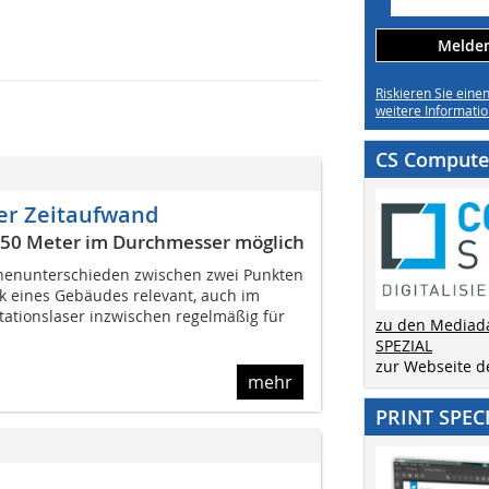
Melden 
Riskieren Sie eine
weitere Informatio
CS Computer
er Zeitaufwand
550 Meter im Durchmesser möglich
enunterschieden zwischen zwei Punkten
tik eines Gebäudes relevant, auch im
ationslaser inzwischen regelmäßig für
zu den Mediad
SPEZIAL
zur Webseite 
mehr
PRINT SPEC