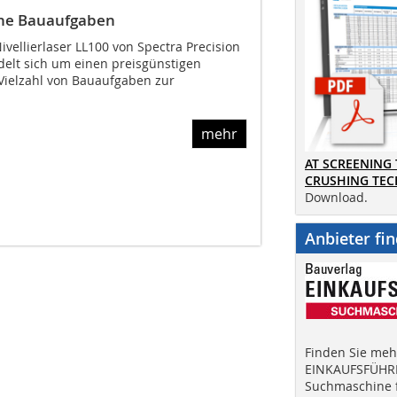
ine Bauaufgaben
vellierlaser LL100 von Spectra Precision
ndelt sich um einen preisgünstigen
 Vielzahl von Bauaufgaben zur
mehr
AT SCREENING
CRUSHING TE
Download.
Anbieter fi
Finden Sie mehr
EINKAUFSFÜHRE
Suchmaschine f