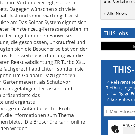
und Verkehrsn
tarr im Verbund verlegt, sondern
ett. Dagegen wünschen sich viele
» Alle News
ft fest und somit wartungsfrei ist.
kte an: Das Solitär System eignet sich
meter Feinsteinzeug-Terrassenplatten im
THIS Jobs
 in der ungebundenen Bauweise.
ung, die geschlossen, unkrautfrei und
ugten sich die Besucher selbst von der
ms. Eine weitere Vorführung war die
ären Reaktivabdichtung ZR Turbo XXL.
THIS-
de fachgerecht abdichten, sondern sie
peziell im Galabau: Dazu gehören
n Gartenmauern, als Schutz vor
✓ Relevante 
Tiefbau, Inge
drainagefähigen Terrassen- und
✓ 14-tägige E
 präsentierte das
✓ kostenlos u
e und ergänzte
beläge im Außenbereich – Profi-
u“, die Informationen zum Thema
chen bietet. Die Broschüre kann online
Anti-R
laden werden.