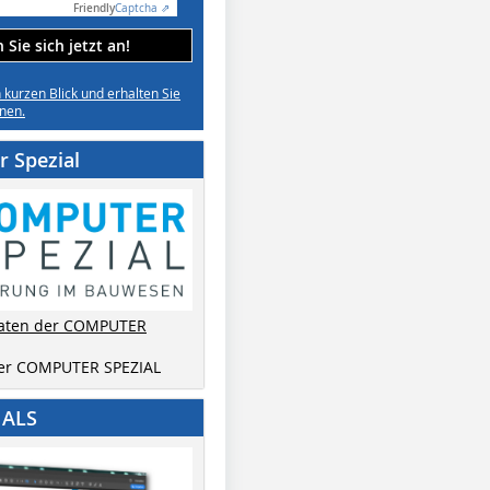
Friendly
Captcha ⇗
Sie sich jetzt an!
n kurzen Blick und erhalten Sie
nen.
 Spezial
aten der COMPUTER
der COMPUTER SPEZIAL
IALS