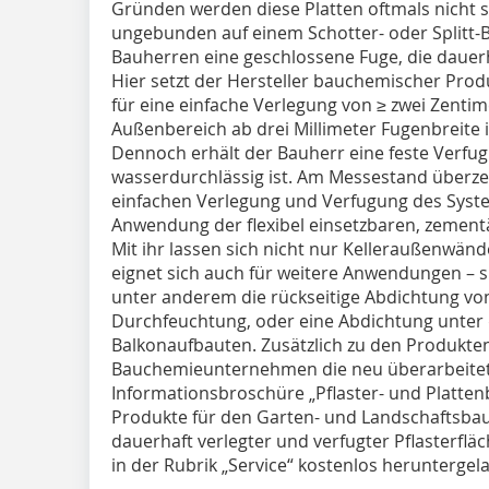
Gründen werden diese Platten oftmals nicht s
ungebunden auf einem Schotter- oder Splitt-B
Bauherren eine geschlossene Fuge, die dauerha
Hier setzt der Hersteller bauchemischer Produ
für eine einfache Verlegung von ≥ zwei Zenti
Außenbereich ab drei Millimeter Fugenbreite
Dennoch erhält der Bauherr eine feste Verfug
wasserdurchlässig ist. Am Messestand überze
einfachen Verlegung und Verfugung des Syste
Anwendung der flexibel einsetzbaren, zement
Mit ihr lassen sich nicht nur Kelleraußenwän
eignet sich auch für weitere Anwendungen – s
unter anderem die rückseitige Abdichtung vo
Durchfeuchtung, oder eine Abdichtung unter 
Balkonaufbauten. Zusätzlich zu den Produkten
Bauchemieunternehmen die neu überarbeitet
Informationsbroschüre „Pflaster- und Platten
Produkte für den Garten- und Landschaftsba
dauerhaft verlegter und verfugter Pflasterflä
in der Rubrik „Service“ kostenlos herunterge