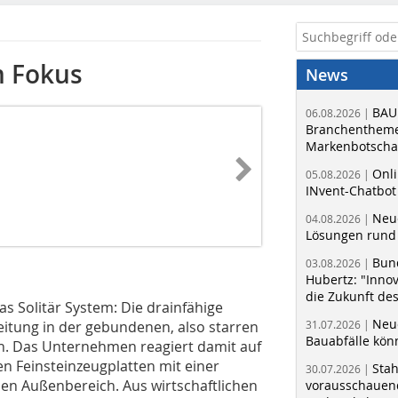
m Fokus
News
BAU
06.08.2026 |
Branchentheme
Markenbotschaf
Onli
05.08.2026 |
INvent-Chatbot
Neue
04.08.2026 |
Lösungen rund 
Bun
03.08.2026 |
Hubertz: "Inno
die Zukunft de
as Solitär System: Die drainfähige
Neue
eitung in der gebundenen, also starren
31.07.2026 |
Bauabfälle kö
. Das Unternehmen reagiert damit auf
 Feinsteinzeugplatten mit einer
Sta
30.07.2026 |
en Außenbereich. Aus wirtschaftlichen
vorausschauend