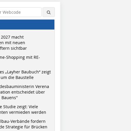
 2027 macht
n mit neuen
tern sichtbar
ne-Shopping mit RE-
s „Layher Baubuch“ zeigt
um die Baustelle
desbauministerin Verena
vation entscheidet über
s Bauens"
 Studie zeigt: Viele
nnten vermieden werden
hlbau-Verbände fordern
e Strategie für Brücken