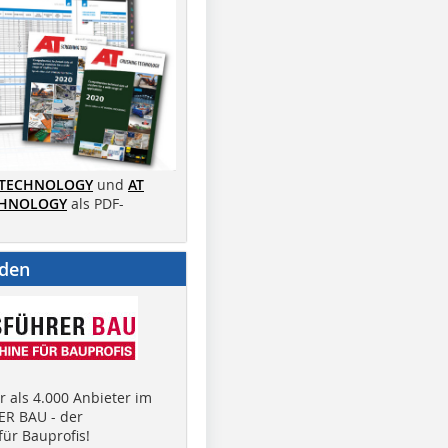
 TECHNOLOGY
und
AT
CHNOLOGY
als PDF-
nden
 als 4.000 Anbieter im
R BAU - der
ür Bauprofis!