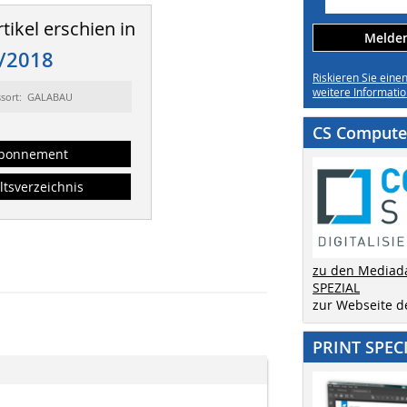
tikel erschien in
Melden 
/2018
Riskieren Sie eine
weitere Informatio
ssort: GALABAU
CS Computer
bonnement
ltsverzeichnis
zu den Mediad
SPEZIAL
zur Webseite 
PRINT SPEC