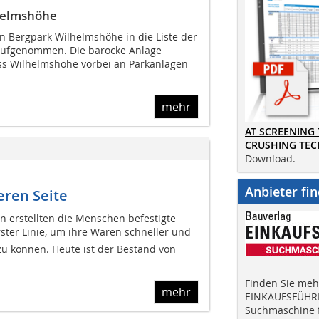
helmshöhe
 Bergpark Wilhelmshöhe in die Liste der
 aufgenommen. Die barocke Anlage
oss Wilhelmshöhe vorbei an Parkanlagen
mehr
AT SCREENING
CRUSHING TE
Download.
Anbieter fi
eren Seite
n erstellten die Menschen befestigte
erster Linie, um ihre Waren schneller und
zu können. Heute ist der Bestand von
Finden Sie mehr
mehr
EINKAUFSFÜHRE
Suchmaschine f