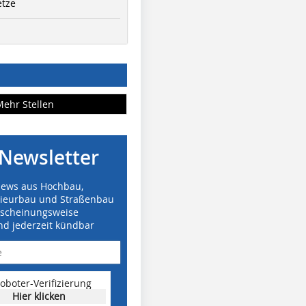
etze
Mehr Stellen
Newsletter
News aus Hochbau,
nieurbau und Straßenbau
rscheinungsweise
nd jederzeit kündbar
oboter-Verifizierung
Hier klicken