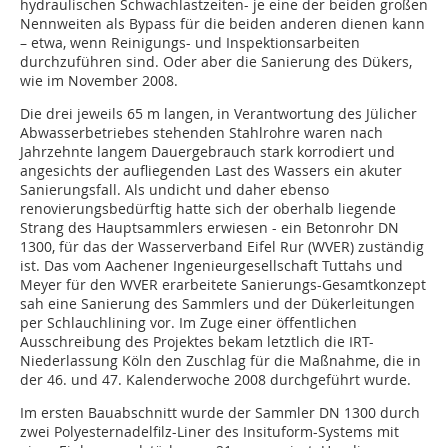
hydraulischen Schwachlastzeiten- je eine der beiden großen
Nennweiten als Bypass für die beiden anderen dienen kann
– etwa, wenn Reinigungs- und Inspektionsarbeiten
durchzuführen sind. Oder aber die Sanierung des Dükers,
wie im November 2008.
Die drei jeweils 65 m langen, in Verantwortung des Jülicher
Abwasserbetriebes stehenden Stahlrohre waren nach
Jahrzehnte langem Dauergebrauch stark korrodiert und
angesichts der aufliegenden Last des Wassers ein akuter
Sanierungsfall. Als undicht und daher ebenso
renovierungsbedürftig hatte sich der oberhalb liegende
Strang des Hauptsammlers erwiesen - ein Betonrohr DN
1300, für das der Wasserverband Eifel Rur (WVER) zuständig
ist. Das vom Aachener Ingenieurgesellschaft Tuttahs und
Meyer für den WVER erarbeitete Sanierungs-Gesamtkonzept
sah eine Sanierung des Sammlers und der Dükerleitungen
per Schlauchlining vor. Im Zuge einer öffentlichen
Ausschreibung des Projektes bekam letztlich die IRT-
Niederlassung Köln den Zuschlag für die Maßnahme, die in
der 46. und 47. Kalenderwoche 2008 durchgeführt wurde.
Im ersten Bauabschnitt wurde der Sammler DN 1300 durch
zwei Polyesternadelfilz-Liner des Insituform-Systems mit