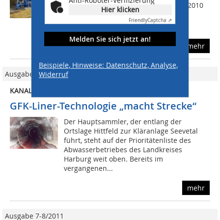
Anti-Roboter-Verifizierung
ungewöhnliche Konstruktion, Anfang 2010
Hier klicken
aber auch ein dringender Fall. Das
Friendly
Captcha ⇗
Betonrohr kam in den 60er Jahren...
Melden Sie sich jetzt an!
mehr
Beispiele, Hinweise: Datenschutz, Analyse,
Ausgabe 09/2012
Widerruf
KANALSANIERUNG
GFK-Liner-Technologie „macht Strecke“
Der Hauptsammler, der entlang der
Ortslage Hittfeld zur Kläranlage Seevetal
führt, steht auf der Prioritätenliste des
Abwasserbetriebes des Landkreises
Harburg weit oben. Bereits im
vergangenen...
mehr
Ausgabe 7-8/2011