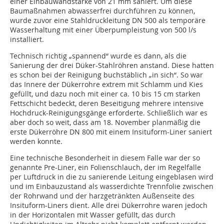
einer Einbauwandstärke von 21 mm saniert. Um diese
Baumaßnahmen abwasserfrei durchführen zu können,
wurde zuvor eine Stahldruckleitung DN 500 als temporäre
Wasserhaltung mit einer Überpumpleistung von 500 l/s
installiert.
Technisch richtig „spannend“ wurde es dann, als die
Sanierung der drei Düker-Stahlröhren anstand. Diese hatten
es schon bei der Reinigung buchstäblich „in sich“. So war
das Innere der Dükerrohre extrem mit Schlamm und Kies
gefüllt, und dazu noch mit einer ca. 10 bis 15 cm starken
Fettschicht bedeckt, deren Beseitigung mehrere intensive
Hochdruck-Reinigungsgänge erforderte. Schließlich war es
aber doch so weit, dass am 18. November planmäßig die
erste Dükerröhre DN 800 mit einem Insituform-Liner saniert
werden konnte.
Eine technische Besonderheit in diesem Falle war der so
genannte Pre-Liner, ein Folienschlauch, der im Regelfalle
per Luftdruck in die zu sanierende Leitung eingeblasen wird
und im Einbauzustand als wasserdichte Trennfolie zwischen
der Rohrwand und der harzgetränkten Außenseite des
Insituform-Liners dient. Alle drei Dükerrohre waren jedoch
in der Horizontalen mit Wasser gefüllt, das durch