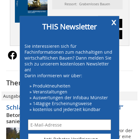
Ressort: Grabenloses Bauen
x
Abonnement
THIS Newsletter
Inhaltsverzeichnis
Sie interessieren sich für
Fachinformationen zum nachhaltigen und
wirtschaftlichen Bauen? Dann melden Sie
sich zu unserem kostenlosen Newsletter
an!
Darin informieren wir über:
Thematisch passende Artikel:
» Produktneuheiten
» Veranstaltungen
Ausgabe 10/2010
» Auswertungen der Infobau Münster
» 14tägige Erscheinungsweise
Schlauchliner für ein „Ei im Kopfstand“
» kostenlos und jederzeit kündbar
Betonrohr unter der Autobahn in Saarlouis
saniert
Der Transportsam- mler unmittelbar vor der
Kläranlage Saarlouis war schon immer eine