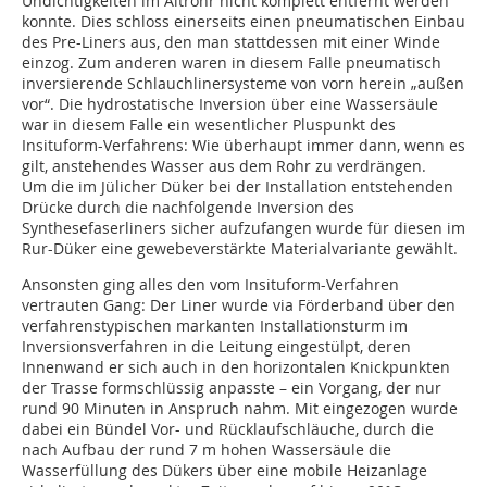
Undichtigkeiten im Altrohr nicht komplett entfernt werden
konnte. Dies schloss einerseits einen pneumatischen Einbau
des Pre-Liners aus, den man stattdessen mit einer Winde
einzog. Zum anderen waren in diesem Falle pneumatisch
inversierende Schlauchlinersysteme von vorn herein „außen
vor“. Die hydrostatische Inversion über eine Wassersäule
war in diesem Falle ein wesentlicher Pluspunkt des
Insituform-Verfahrens: Wie überhaupt immer dann, wenn es
gilt, anstehendes Wasser aus dem Rohr zu verdrängen.
Um die im Jülicher Düker bei der Installation entstehenden
Drücke durch die nachfolgende Inversion des
Synthesefaserliners sicher aufzufangen wurde für diesen im
Rur-Düker eine gewebeverstärkte Materialvariante gewählt.
Ansonsten ging alles den vom Insituform-Verfahren
vertrauten Gang: Der Liner wurde via Förderband über den
verfahrenstypischen markanten Installationsturm im
Inversionsverfahren in die Leitung eingestülpt, deren
Innenwand er sich auch in den horizontalen Knickpunkten
der Trasse formschlüssig anpasste – ein Vorgang, der nur
rund 90 Minuten in Anspruch nahm. Mit eingezogen wurde
dabei ein Bündel Vor- und Rücklaufschläuche, durch die
nach Aufbau der rund 7 m hohen Wassersäule die
Wasserfüllung des Dükers über eine mobile Heizanlage