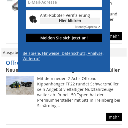
Mulden-Kipper ist ab sofort optional in
verschiedenen Wandstärken-
Kombinationen erhältlich. Der Boden und
Anti-Roboter-Verifizierung
die Rückwand der Kögel Mulden-Kipper
Hier klicken
sind aus...
Friendly
Captcha ⇗
mehr
Melden Sie sich jetzt an!
Ausgabe 6-7/2020
Beispiele, Hinweise: Datenschutz, Analyse,
Widerruf
Offroad-Kipper ist Joker im Gelände
Neueste Produktentwicklung von Schwarzmüller
Mit dem neuen 2-Achs Offroad-
Kippanhänger TP22 rundet Schwarzmüller
sein Angebot vielfältiger Nutzfahrzeuge
weiter ab. Rund 150 Typen hat der
Premiumhersteller mit Sitz in Freinberg bei
Schärding...
mehr