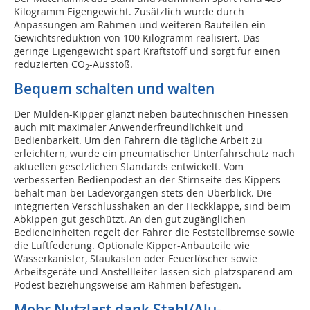
Kilogramm Eigengewicht. Zusätzlich wurde durch
Anpassungen am Rahmen und weiteren Bauteilen ein
Gewichtsreduktion von 100 Kilogramm realisiert. Das
geringe Eigengewicht spart Kraftstoff und sorgt für einen
reduzierten CO
-Ausstoß.
2
Bequem schalten und walten
Der Mulden-Kipper glänzt neben bautechnischen Finessen
auch mit maximaler Anwenderfreundlichkeit und
Bedienbarkeit. Um den Fahrern die tägliche Arbeit zu
erleichtern, wurde ein pneumatischer Unterfahrschutz nach
aktuellen gesetzlichen Standards entwickelt. Vom
verbesserten Bedienpodest an der Stirnseite des Kippers
behält man bei Ladevorgängen stets den Überblick. Die
integrierten Verschlusshaken an der Heckklappe, sind beim
Abkippen gut geschützt. An den gut zugänglichen
Bedieneinheiten regelt der Fahrer die Feststellbremse sowie
die Luftfederung. Optionale Kipper-Anbauteile wie
Wasserkanister, Staukasten oder Feuerlöscher sowie
Arbeitsgeräte und Anstellleiter lassen sich platzsparend am
Podest beziehungsweise am Rahmen befestigen.
Mehr Nutzlast dank Stahl/Alu-