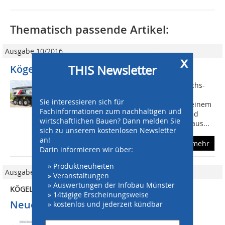
Thematisch passende Artikel:
Ausgabe 10/2016
x
THIS Newsletter
Kögel: Asphalt-Muldenkipper
Der auf der IAA 2016 ausgestellte 3-Achs-
Asphalt-Mulden-Kipper mit 24 m³
Sie interessieren sich für
Ladevolumen zeigte die Variante mit einem
Fachinformationen zum nachhaltigen und
5 Millimeter starken Muldenboden und
wirtschaftlichen Bauen? Dann melden Sie
einer 4 Millimeter starken Rückwand aus...
sich zu unserem kostenlosen Newsletter
an!
mehr
Darin informieren wir über:
» Produktneuheiten
Ausgabe 04/2012
» Veranstaltungen
» Auswertungen der Infobau Münster
KÖGEL 24-M²-MULDEN-KIPPER
» 14tägige Erscheinungsweise
Neue Extras
» kostenlos und jederzeit kündbar
Verschiedene Wandstärken Der Kögel