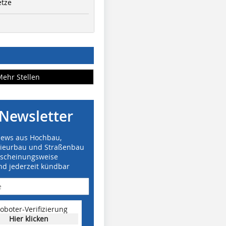
etze
Mehr Stellen
Newsletter
News aus Hochbau,
nieurbau und Straßenbau
rscheinungsweise
nd jederzeit kündbar
oboter-Verifizierung
Hier klicken