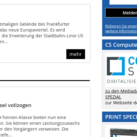
Melden 
maligen Gelände des Frankfurter
Riskieren Sie eine
das neue Europaviertel. Es wird
weitere Informatio
 die Erweiterung der Stadtbahn-Linie U5
n...
CS Computer
mehr
zu den Mediad
SPEZIAL
zur Webseite 
el vollzogen
PRINT SPEC
10-Tonnen-Klasse bieten nun eine
an. Sie können einen Leistungszuwachs
r den Vorgängern vorweisen. Die
efe...