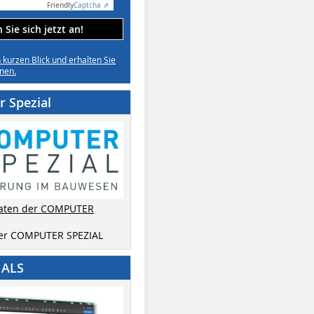
Friendly
Captcha ⇗
Sie sich jetzt an!
n kurzen Blick und erhalten Sie
nen.
 Spezial
aten der COMPUTER
der COMPUTER SPEZIAL
IALS