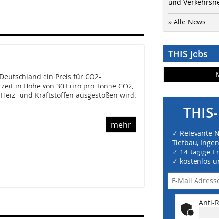
und Verkehrsn
» Alle News
THIS Jobs
n Deutschland ein Preis für CO2-
zeit in Höhe von 30 Euro pro Tonne CO2,
Heiz- und Kraftstoffen ausgestoßen wird.
THIS-
mehr
✓ Relevante 
Tiefbau, Inge
✓ 14-tägige E
✓ kostenlos u
Anti-R