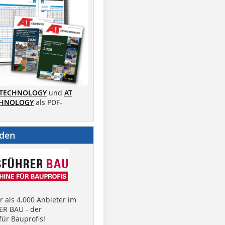
 TECHNOLOGY
und
AT
CHNOLOGY
als PDF-
nden
 als 4.000 Anbieter im
R BAU - der
ür Bauprofis!