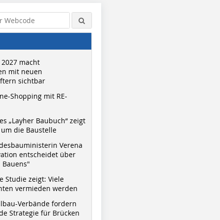
 2027 macht
n mit neuen
tern sichtbar
ne-Shopping mit RE-
s „Layher Baubuch“ zeigt
um die Baustelle
desbauministerin Verena
vation entscheidet über
s Bauens"
 Studie zeigt: Viele
nnten vermieden werden
hlbau-Verbände fordern
e Strategie für Brücken