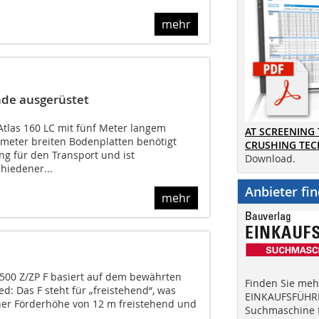
mehr
nde ausgerüstet
tlas 160 LC mit fünf Meter langem
AT SCREENING
imeter breiten Bodenplatten benötigt
CRUSHING TE
g für den Transport und ist
Download.
chiedener...
Anbieter fi
mehr
00 Z/ZP F basiert auf dem bewährten
Finden Sie mehr
ed: Das F steht für „freistehend“, was
EINKAUFSFÜHRE
iner Förderhöhe von 12 m freistehend und
Suchmaschine f