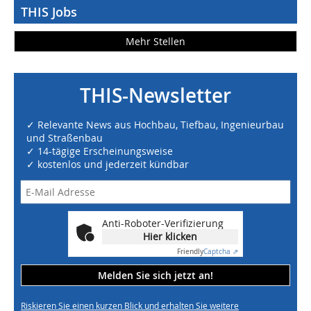
THIS Jobs
Mehr Stellen
THIS-Newsletter
✓ Relevante News aus Hochbau, Tiefbau, Ingenieurbau
und Straßenbau
✓ 14-tägige Erscheinungsweise
✓ kostenlos und jederzeit kündbar
Anti-Roboter-Verifizierung
Hier klicken
Friendly
Captcha ⇗
Melden Sie sich jetzt an!
Riskieren Sie einen kurzen Blick und erhalten Sie weitere