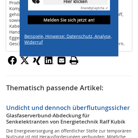
Hier klicken
Produkten aus Glasfaserverbundwerkstoff auch den
Kompetenzbereich "erdverlegter Kabelbau". Hierzu
Friendly
Captcha ⇗
gehören Kabelschächte aus Stahlbeton und Kunststoff,
Melden Sie sich jetzt an!
sowie Kabelschutzrohre und Zubehör rund um den
Kabelbau. Erfolgreich pflegt das mittelständische
Handelsunternehmen vom Firmensitz im badischen
Beispiele, Hinweise: Datenschutz, Analyse,
Eggenstein aus auch internationale
Widerruf
Geschäftsverbindungen zu Kunden und Lieferpartnern.
Thematisch passende Artikel:
Undicht und dennoch überflutungssicher
Glasfaserverbund-Abdeckung für
Senkelektranten von Energietechnik Ralf Kubik
Die Energieversorgung an öffentlicher Stelle zur temporären
Nutzung ist mit Herausforderungen verbunden: Mögliche