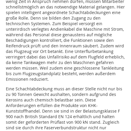
wenig Zeit in Anspruch nehmen dürfen, müssen Mitarbeiter
schnellstmöglich an das notwendige Material gelangen. Hier
spielen intelligent angeordnete Schachtabdeckungen eine
große Rolle. Denn sie bilden den Zugang zu den
technischen Systemen. Zum Beispiel versorgt ein
unterirdisch verlegtes Andienkabel die Maschine mit Strom,
während das Personal diese genaustens auf mögliche
Beschädigungen kontrolliert, die Funktionen sowie den
Reifendruck prüft und den Innenraum säubert. Zudem wird
das Flugzeug vor Ort betankt. Eine Unterflurbetankung
verringert dabei das Unfallrisiko auf dem Flugfeld erheblich,
da keine Tankwagen mehr zu den Maschinen gefahren
werden müssen. Weil zudem eine geschlossene Tankleitung
bis zum Flugzeugstandplatz besteht, werden außerdem
Emissionen reduziert.
Eine Schachtabdeckung muss an dieser Stelle nicht nur bis
zu 90 Tonnen Gewicht aushalten, sondern aufgrund des
Kerosins auch chemisch belastbar sein. Diese
Anforderungen erfüllen die Produkte von KHK-
Kunststoffhandel. Denn sie sind in der Belastungsklasse F
900 nach British Standard EN 124 erhältlich und halten
somit der geforderten Prüflast von 900 kN stand. Zugleich
sind sie durch ihre Faserverbundstruktur nicht nur