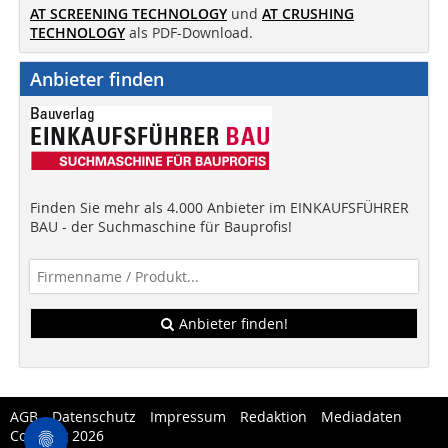
AT SCREENING TECHNOLOGY
und
AT CRUSHING
TECHNOLOGY
als PDF-Download.
Anbieter finden
Finden Sie mehr als 4.000 Anbieter im EINKAUFSFÜHRER
BAU - der Suchmaschine für Bauprofis!
Anbieter finden!
AGB
Datenschutz
Impressum
Redaktion
Mediadaten
Copytest 2026