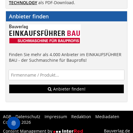
TECHNOLOGY
als PDF-Download.
Anbieter finden
Finden Sie mehr als 4.000 Anbieter im EINKAUFSFÜHRER
BAU - der Suchmaschine für Bauprofis!
Anbieter finden!
AGB
Datenschutz
Impressum
Redaktion
Mediadaten
Copytest 2026
Bauverlag.de
Content Management by