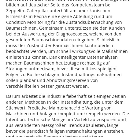
bilden auf deutscher Seite das Kompetenzteam bei
Zeppelin. Caterpillar unterhält am amerikanischen
Firmensitz in Peoria eine eigene Abteilung rund um
Condition Monitoring für die Zustandsüberwachung von
Baumaschinen. Gemeinsam unterstützen sie den Kunden
bei der Auswertung der Diagnosecodes, welche von den
gesendeten Baumaschinendaten eingehen. Schließlich
muss der Zustand der Baumaschinen kontinuierlich
beobachtet werden, um schnell wirkungsvolle Maßnahmen
einleiten zu können. Dank intelligenter Datenanalysen
machen Baumaschinen heutzutage rechtzeitig auf
Störungen aufmerksam, bevor diese mit kostspieligen
Folgen zu Buche schlagen. Instandhaltungsmaßnahmen
sollen planbar und Abnutzungsreserven von
Verschleißteilen besser genutzt werden.
Darum arbeitet die Industrie fieberhaft seit einiger Zeit an
anderen Methoden in der Instandhaltung, die unter dem
Stichwort ‚Predictive Maintenance‘ die Wartung von
Maschinen und Anlagen komplett umkrempeln werden. Die
Intention: Technische Mängel im Vorfeld aufzuspüren und
aus veränderten Messgrößen Trends abzuleiten, lange
bevor die periodisch fälligen Instandhaltungen anstehen,
und um somit die Reparaturkosten sowie teure