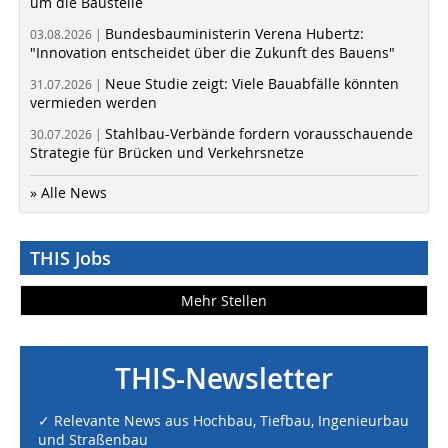
um die Baustelle
Bundesbauministerin Verena Hubertz:
03.08.2026 |
"Innovation entscheidet über die Zukunft des Bauens"
Neue Studie zeigt: Viele Bauabfälle könnten
31.07.2026 |
vermieden werden
Stahlbau-Verbände fordern vorausschauende
30.07.2026 |
Strategie für Brücken und Verkehrsnetze
» Alle News
THIS Jobs
Mehr Stellen
THIS-Newsletter
✓ Relevante News aus Hochbau, Tiefbau, Ingenieurbau
und Straßenbau