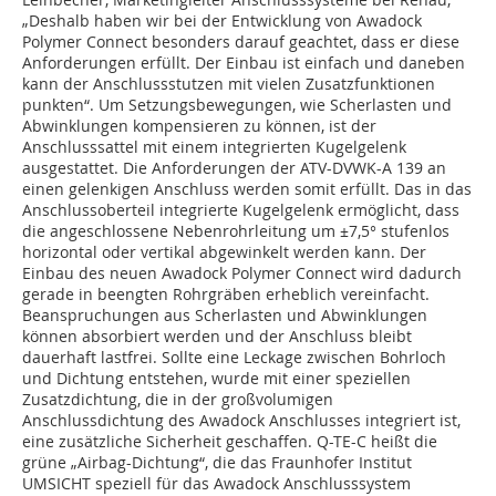
„Deshalb haben wir bei der Entwicklung von Awadock
Polymer Connect besonders darauf geachtet, dass er diese
Anforderungen erfüllt. Der Einbau ist einfach und daneben
kann der Anschlussstutzen mit vielen Zusatzfunktionen
punkten“. Um Setzungsbewegungen, wie Scherlasten und
Abwinklungen kompensieren zu können, ist der
Anschlusssattel mit einem integrierten Kugelgelenk
ausgestattet. Die Anforderungen der ATV-DVWK-A 139 an
einen gelenkigen Anschluss werden somit erfüllt. Das in das
Anschlussoberteil integrierte Kugelgelenk ermöglicht, dass
die angeschlossene Nebenrohrleitung um ±7,5° stufenlos
horizontal oder vertikal abgewinkelt werden kann. Der
Einbau des neuen Awadock Polymer Connect wird dadurch
gerade in beengten Rohrgräben erheblich vereinfacht.
Beanspruchungen aus Scherlasten und Abwinklungen
können absorbiert werden und der Anschluss bleibt
dauerhaft lastfrei. Sollte eine Leckage zwischen Bohrloch
und Dichtung entstehen, wurde mit einer speziellen
Zusatzdichtung, die in der großvolumigen
Anschlussdichtung des Awadock Anschlusses integriert ist,
eine zusätzliche Sicherheit geschaffen. Q-TE-C heißt die
grüne „Airbag-Dichtung“, die das Fraunhofer Institut
UMSICHT speziell für das Awadock Anschlusssystem